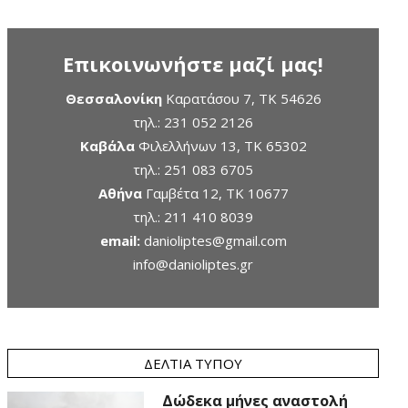
Επικοινωνήστε μαζί μας!
Θεσσαλονίκη
Καρατάσου 7, TK 54626
τηλ.:
231 052 2126
Καβάλα
Φιλελλήνων 13, ΤΚ 65302
τηλ.:
251 083 6705
Αθήνα
Γαμβέτα 12, ΤΚ 10677
τηλ.:
211 410 8039
email:
danioliptes@gmail.com
info@danioliptes.gr
ΔΕΛΤΊΑ ΤΎΠΟΥ
Δώδεκα μήνες αναστολή