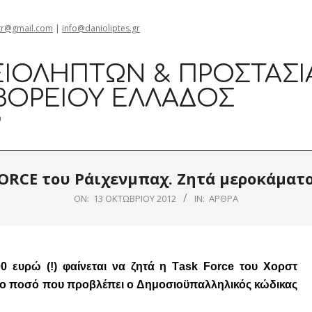
gr@gmail.com
|
info@danioliptes.gr
ΙΟΛΗΠΤΏΝ & ΠΡΟΣΤΑΣΊ
ΒΟΡΕΊΟΥ ΕΛΛΆΔΟΣ
0
ORCE του Ράιχενμπαχ. Ζητά μεροκάματο
ON:
13 ΟΚΤΩΒΡΊΟΥ 2012
IN:
ΆΡΘΡΑ
0 ευρώ (!) φαίνεται να ζητά η Τask Force του Χορστ
 το ποσό που προβλέπει ο Δημοσιοϋπαλληλικός κώδικας