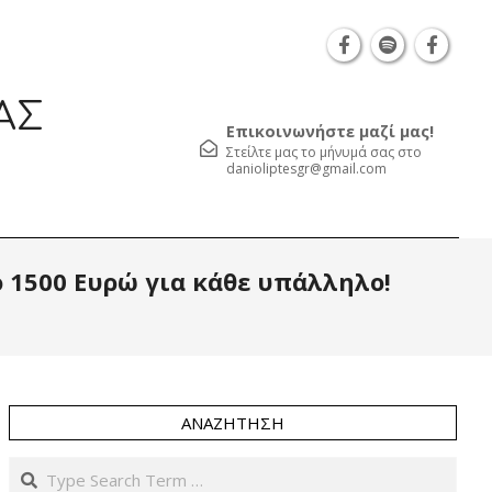
Θεσσαλονίκη Καρατάσου 7, TK 54626 τηλ.: 231 05
ΑΣ
Επικοινωνήστε μαζί μας!
Στείλτε μας το μήνυμά σας στο
danioliptesgr@gmail.com
Prim
 1500 Ευρώ για κάθε υπάλληλο!
Navi
Men
ΑΝΑΖΉΤΗΣΗ
Search