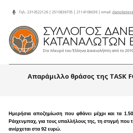
Skip
Τηλ.:
2310522126
|
2510836705
|
2114108039
| email:
danioliptes
to
content
ΣΎΛΛΟΓΟΣ ΔΑΝΕ
ΚΑΤΑΝΑΛΩΤΏΝ 
Στο πλευρό του Έλληνα Δανειολήπτη από το 201
Απαράμιλλο θράσος της TASK F
Ημερήσια αποζημίωση που φθάνει μέχρι και τα 1.50
Ράιχενμπαχ, για τους υπαλλήλους της, τη στιγμή που
ανέρχεται στα 92 ευρώ.