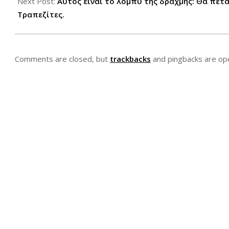
13
Next Post:
Αυτός είναι το λόμπυ της δραχμής: Θα πετά
Τραπεζίτες.
Comments are closed, but
trackbacks
and pingbacks are op