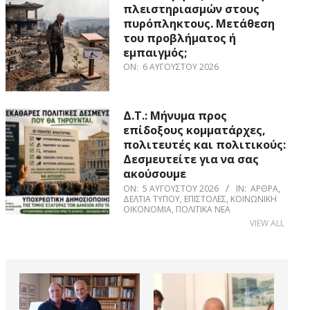
πλειστηριασμών στους
πυρόπληκτους. Μετάθεση
του προβλήματος ή
εμπαιγμός;
ON:
6 ΑΥΓΟΎΣΤΟΥ 2026
Δ.Τ.: Μήνυμα προς
επίδοξους κομματάρχες,
πολιτευτές και πολιτικούς:
Δεσμευτείτε για να σας
ακούσουμε
ON:
5 ΑΥΓΟΎΣΤΟΥ 2026
IN:
ΆΡΘΡΑ
,
ΔΕΛΤΊΑ ΤΎΠΟΥ
,
ΕΠΙΣΤΟΛΈΣ
,
ΚΟΙΝΩΝΙΚΉ
ΟΙΚΟΝΟΜΊΑ
,
ΠΟΛΙΤΙΚΆ ΝΈΑ
VIEW ALL