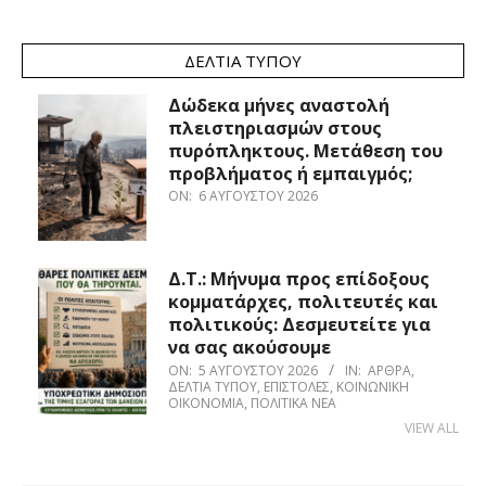
ΔΕΛΤΊΑ ΤΎΠΟΥ
Δώδεκα μήνες αναστολή
πλειστηριασμών στους
πυρόπληκτους. Μετάθεση του
προβλήματος ή εμπαιγμός;
ON:
6 ΑΥΓΟΎΣΤΟΥ 2026
Δ.Τ.: Μήνυμα προς επίδοξους
κομματάρχες, πολιτευτές και
πολιτικούς: Δεσμευτείτε για
να σας ακούσουμε
ON:
5 ΑΥΓΟΎΣΤΟΥ 2026
IN:
ΆΡΘΡΑ
,
ΔΕΛΤΊΑ ΤΎΠΟΥ
,
ΕΠΙΣΤΟΛΈΣ
,
ΚΟΙΝΩΝΙΚΉ
ΟΙΚΟΝΟΜΊΑ
,
ΠΟΛΙΤΙΚΆ ΝΈΑ
VIEW ALL