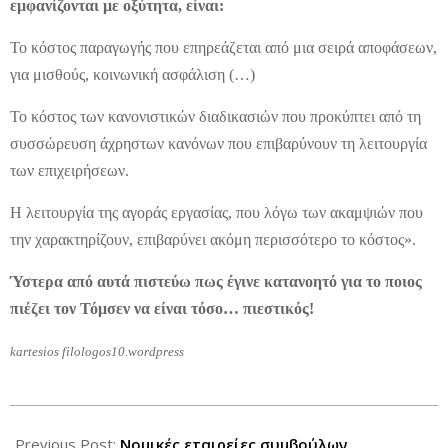
εμφανίζονται με οξύτητα, είναι:
Το κόστος παραγωγής που επηρεάζεται από μια σειρά αποφάσεων,
για μισθούς, κοινωνική ασφάλιση (…)
Το κόστος των κανονιστικών διαδικασιών που προκύπτει από τη
συσσώρευση άχρηστων κανόνων που επιβαρύνουν τη λειτουργία
των επιχειρήσεων.
Η λειτουργία της αγοράς εργασίας, που λόγω των ακαμψιών που
την χαρακτηρίζουν, επιβαρύνει ακόμη περισσότερο το κόστος».
Ύστερα από αυτά πιστεύω πως έγινε κατανοητό για το ποιος
πιέζει τον Τόμσεν να είναι τόσο… πιεστικός!
kartesios filologos10.wordpress
2012-
10-
Previous Post:
Νομικές εταιρείες συμβούλων