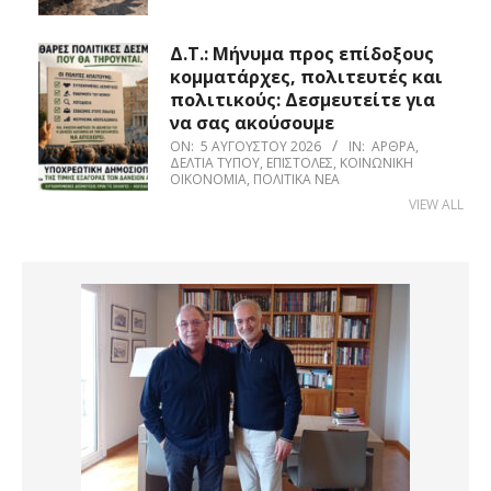
Δ.Τ.: Μήνυμα προς επίδοξους
κομματάρχες, πολιτευτές και
πολιτικούς: Δεσμευτείτε για
να σας ακούσουμε
ON:
5 ΑΥΓΟΎΣΤΟΥ 2026
IN:
ΆΡΘΡΑ
,
ΔΕΛΤΊΑ ΤΎΠΟΥ
,
ΕΠΙΣΤΟΛΈΣ
,
ΚΟΙΝΩΝΙΚΉ
ΟΙΚΟΝΟΜΊΑ
,
ΠΟΛΙΤΙΚΆ ΝΈΑ
VIEW ALL