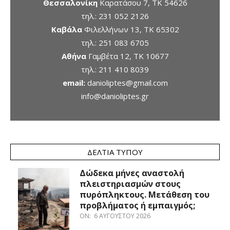
Θεσσαλονίκη
Καρατάσου 7, TK 54626
τηλ.:
231 052 2126
Καβάλα
Φιλελλήνων 13, ΤΚ 65302
τηλ.:
251 083 6705
Αθήνα
Γαμβέτα 12, ΤΚ 10677
τηλ.:
211 410 8039
email:
danioliptes@gmail.com
info@danioliptes.gr
ΔΕΛΤΊΑ ΤΎΠΟΥ
Δώδεκα μήνες αναστολή
πλειστηριασμών στους
πυρόπληκτους. Μετάθεση του
προβλήματος ή εμπαιγμός;
ON:
6 ΑΥΓΟΎΣΤΟΥ 2026