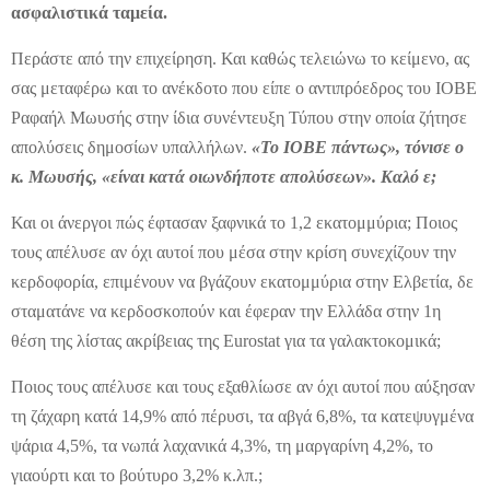
ασφαλιστικά ταμεία.
Περάστε από την επιχείρηση. Και καθώς τελειώνω το κείμενο, ας
σας μεταφέρω και το ανέκδοτο που είπε ο αντιπρόεδρος του ΙΟΒΕ
Ραφαήλ Μωυσής στην ίδια συνέντευξη Τύπου στην οποία ζήτησε
απολύσεις δημοσίων υπαλλήλων.
«Το ΙΟΒΕ πάντως», τόνισε ο
κ. Μωυσής, «είναι κατά οιωνδήποτε απολύσεων». Καλό ε;
Και οι άνεργοι πώς έφτασαν ξαφνικά το 1,2 εκατομμύρια; Ποιος
τους απέλυσε αν όχι αυτοί που μέσα στην κρίση συνεχίζουν την
κερδοφορία, επιμένουν να βγάζουν εκατομμύρια στην Ελβετία, δε
σταματάνε να κερδοσκοπούν και έφεραν την Ελλάδα στην 1η
θέση της λίστας ακρίβειας της Eurostat για τα γαλακτοκομικά;
Ποιος τους απέλυσε και τους εξαθλίωσε αν όχι αυτοί που αύξησαν
τη ζάχαρη κατά 14,9% από πέρυσι, τα αβγά 6,8%, τα κατεψυγμένα
ψάρια 4,5%, τα νωπά λαχανικά 4,3%, τη μαργαρίνη 4,2%, το
γιαούρτι και το βούτυρο 3,2% κ.λπ.;