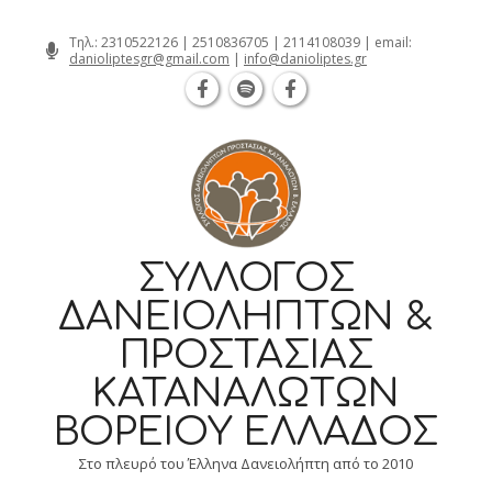
Θεσσαλονίκη Καρατάσου 7, TK 54626 τηλ.: 2
Skip
Τηλ.:
2310522126
|
2510836705
|
2114108039
| email:
danioliptesgr@gmail.com
|
info@danioliptes.gr
to
content
ΣΎΛΛΟΓΟΣ
ΔΑΝΕΙΟΛΗΠΤΏΝ &
ΠΡΟΣΤΑΣΊΑΣ
ΚΑΤΑΝΑΛΩΤΏΝ
ΒΟΡΕΊΟΥ ΕΛΛΆΔΟΣ
Στο πλευρό του Έλληνα Δανειολήπτη από το 2010