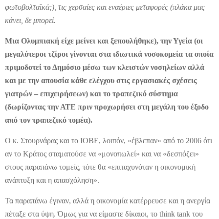
φωτοβολταϊκά;), τις χερσαίες και εναέριες μεταφορές (πλάκα μας
κάνει, δε μπορεί.
Μια Ολυμπιακή είχε μείνει και ξεπουλήθηκε), την Υγεία (οι
μεγαλύτεροι τζίροι γίνονται στα ιδιωτικά νοσοκομεία τα οποία
πριμοδοτεί το Δημόσιο μέσω των κλειστών νοσηλείων αλλά
και με την απουσία κάθε ελέγχου στις εργασιακές σχέσεις
γιατρών – επιχειρήσεων) και το τραπεζικό σύστημα
(δωρίζοντας την ΑΤΕ πριν προχωρήσει στη μεγάλη του έξοδο
από τον τραπεζικό τομέα).
Ο κ. Στουρνάρας και το ΙΟΒΕ, λοιπόν, «έβλεπαν» από το 2006 ότι
αν το Κράτος σταματούσε να «μονοπωλεί» και να «δεσπόζει»
στους παραπάνω τομείς, τότε θα «επιταχυνόταν η οικονομική
ανάπτυξη και η απασχόληση».
Τα παραπάνω έγιναν, αλλά η οικονομία κατέρρευσε και η ανεργία
πέταξε στα ύψη. Όμως για να είμαστε δίκαιοι, το think tank του