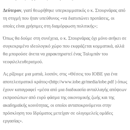
Δεύτερον
, γιατί θεωρήθηκε υπερκομματικός ο κ. Στουρνάρας από
τη στιγμή που ήταν υπεύθυνος «να διατυπώνει προτάσεις, οι
οποίες είναι χρήσιμες στη διαμόρφωση πολιτικής»;
Όπως θα δούμε στη συνέχεια, ο κ. Στουρνάρας όχι μόνο ανήκει σε
συγκεκριμένο ιδεολογικό χώρο που εκφράζεται κομματικά, αλλά
θα μπορούσε άνετα να χαρακτηριστεί ένας Ταλιμπάν του
νεοφιλελευθερισμού.
Ας ρίξουμε μια ματιά, λοιπόν, στις «Θέσεις του ΙΟΒΕ για ένα
αποτελεσματικό
κράτος»(http://www.iobe.gr/media/iobe.pdf ) όπως
έχουν καταγραφεί «μέσα από μια διαδικασία ανταλλαγής απόψεων
εκπροσώπων από ευρύ φάσμα της οικονομικής ζωής και της
ακαδημαϊκής κοινότητας, οι οποίοι ανταποκρινόμενοι στην
πρόσκληση του Ιδρύματος μετείχαν σε ολιγομελείς ομάδες
εργασίας».