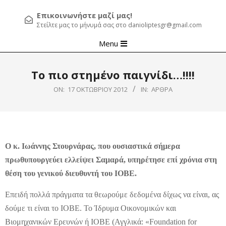
Επικοινωνήστε μαζί μας!
Στείλτε μας το μήνυμά σας στο danioliptesgr@gmail.com
Primary
Menu
Navigation
Menu
Το πιο στημένο παιγνίδι…!!!!
ON:
17 ΟΚΤΩΒΡΊΟΥ 2012
IN:
ΆΡΘΡΑ
Ο κ. Ιωάννης Στουρνάρας, που ουσιαστικά σήμερα
πρωθυπουργεύει ελλείψει Σαμαρά, υπηρέτησε επί χρόνια στη
θέση του γενικού διευθυντή του ΙΟΒΕ.
Επειδή πολλά πράγματα τα θεωρούμε δεδομένα δίχως να είναι, ας
δούμε τι είναι το ΙΟΒΕ. Το Ίδρυμα Οικονομικών και
Βιομηχανικών Ερευνών ή ΙΟΒΕ (Αγγλικά: «Foundation for