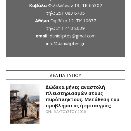
Καβάλα
Φιλελλήνων 13, ΤΚ 65302
τηλ.:
251 083 6705
Αθήνα
Γαμβέτα 12, ΤΚ 10677
τηλ.:
211 410 8039
email:
danioliptes@gmail.com
info@danioliptes.gr
ΔΕΛΤΊΑ ΤΎΠΟΥ
Δώδεκα μήνες αναστολή
πλειστηριασμών στους
πυρόπληκτους. Μετάθεση του
προβλήματος ή εμπαιγμός;
ON:
6 ΑΥΓΟΎΣΤΟΥ 2026