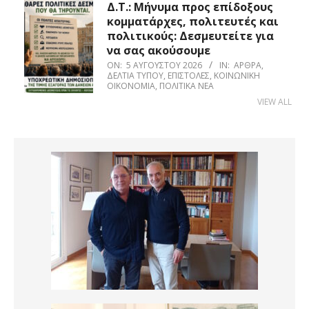
Δ.Τ.: Μήνυμα προς επίδοξους
κομματάρχες, πολιτευτές και
πολιτικούς: Δεσμευτείτε για
να σας ακούσουμε
ON:
5 ΑΥΓΟΎΣΤΟΥ 2026
IN:
ΆΡΘΡΑ
,
ΔΕΛΤΊΑ ΤΎΠΟΥ
,
ΕΠΙΣΤΟΛΈΣ
,
ΚΟΙΝΩΝΙΚΉ
ΟΙΚΟΝΟΜΊΑ
,
ΠΟΛΙΤΙΚΆ ΝΈΑ
VIEW ALL