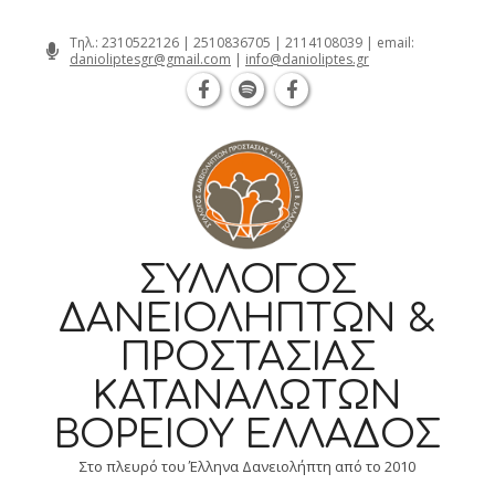
Θεσσαλονίκη Καρατάσου 7, TK 54626 
Skip
Τηλ.:
2310522126
|
2510836705
|
2114108039
| email:
danioliptesgr@gmail.com
|
info@danioliptes.gr
to
content
ΣΎΛΛΟΓΟΣ
ΔΑΝΕΙΟΛΗΠΤΏΝ &
ΠΡΟΣΤΑΣΊΑΣ
ΚΑΤΑΝΑΛΩΤΏΝ
ΒΟΡΕΊΟΥ ΕΛΛΆΔΟΣ
Στο πλευρό του Έλληνα Δανειολήπτη από το 2010