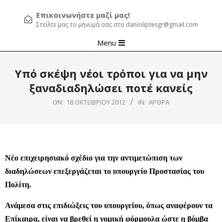
Επικοινωνήστε μαζί μας!
Στείλτε μας το μήνυμά σας στο danioliptesgr@gmail.com
Primary
Menu
Navigation
Menu
Yπό σκέψη νέοι τρόποι για να μην
ξαναδιαδηλώσει ποτέ κανείς
ON:
18 ΟΚΤΩΒΡΊΟΥ 2012
IN:
ΆΡΘΡΑ
Νέο επιχειρησιακό σχέδιο για την αντιμετώπιση των
διαδηλώσεων επεξεργάζεται το υπουργείο Προστασίας του
Πολίτη.
Ανάμεσα στις επιδιώξεις του υπουργείου, όπως αναφέρουν τα
Επίκαιρα, είναι να βρεθεί η νομική φόρμουλα ώστε η βόμβα