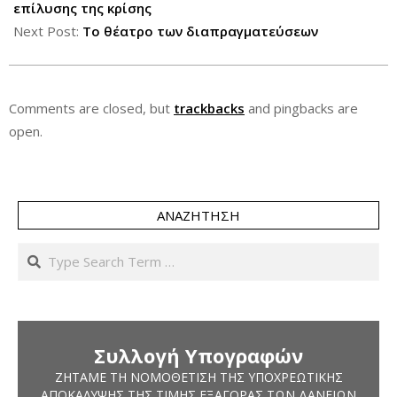
18
επίλυσης της κρίσης
Next Post:
Το θέατρο των διαπραγματεύσεων
Comments are closed, but
trackbacks
and pingbacks are
open.
ΑΝΑΖΉΤΗΣΗ
Search
Συλλογή Υπογραφών
ΖΗΤΆΜΕ ΤΗ ΝΟΜΟΘΈΤΙΣΗ ΤΗΣ ΥΠΟΧΡΕΩΤΙΚΉΣ
ΑΠΟΚΆΛΥΨΗΣ ΤΗΣ ΤΙΜΉΣ ΕΞΑΓΟΡΆΣ ΤΩΝ ΔΑΝΕΊΩΝ