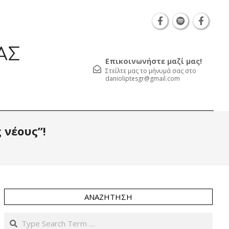
Θεσσαλονίκη Καρατάσου 7, TK 54626 τηλ.: 231 0
ΑΣ
Επικοινωνήστε μαζί μας!
Στείλτε μας το μήνυμά σας στο
danioliptesgr@gmail.com
Prim
 νέους”!
Navi
Men
ΑΝΑΖΉΤΗΣΗ
Search