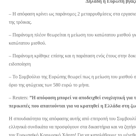
Δηλαδή η Ευρώπη βγάζ
– Η απόφαση κρίνει ως παράνομες 2 μεταρρυθμίσεις στα εργασι
της τρόικας.
– Παράνομη πλέον θεωρείται η μείωση του κατώτατου μισθού για
κατώτατου μισθού.
– Παράνομη κρίθηκε επίσης και η παράταση ενός έτους στην δοκ
ειδοποίηση
– Το Συμβούλιο της Ευρώπης θεωρεί πως η μείωση του μισθού σ
όριο της φτώχειας των 580 ευρώ το μήνα.
– Reuters:
”Η απόφαση μπορεί να αποδειχθεί ενοχλητική για 
περικοπές που απαιτούνται για να κρατηθεί η Ελλάδα στη ζ
Η σπουδαιότητα της απόφασης αυτής από επιτροπή του Συμβουλίου
ελληνικά συνδικάτα να προσφύγουν στα δικαστήρια και να ζητή
τον Ευρωπαϊκό Κοινωνικό Χάρτη! Για να καταλάβουμε το μέγεθο