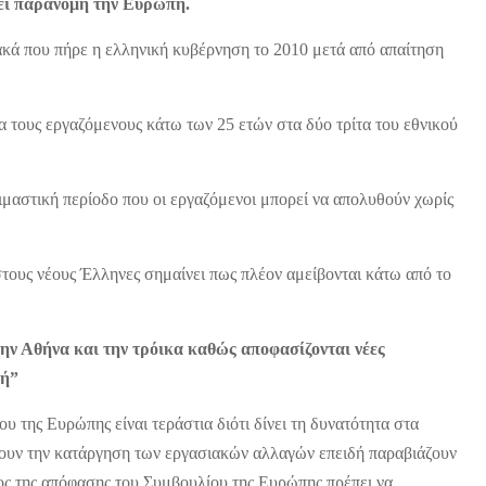
ει παράνομη την Ευρώπη.
ακά που πήρε η ελληνική κυβέρνηση το 2010 μετά από απαίτηση
 τους εργαζόμενους κάτω των 25 ετών στα δύο τρίτα του εθνικού
ιμαστική περίοδο που οι εργαζόμενοι μπορεί να απολυθούν χωρίς
τους νέους Έλληνες σημαίνει πως πλέον αμείβονται κάτω από το
την Αθήνα και την τρόικα καθώς αποφασίζονται νέες
ωή”
 της Ευρώπης είναι τεράστια διότι δίνει τη δυνατότητα στα
σουν την κατάργηση των εργασιακών αλλαγών επειδή παραβιάζουν
ς της απόφασης του Συμβουλίου της Ευρώπης πρέπει να