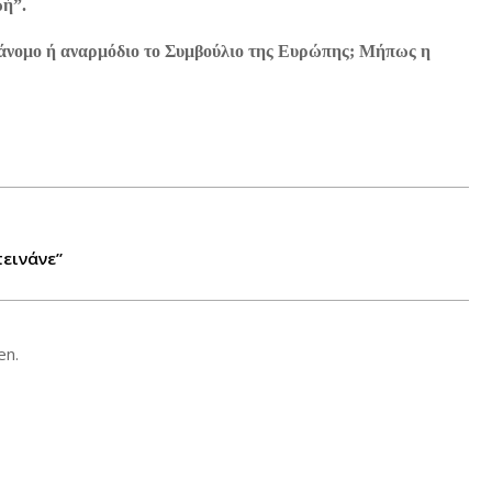
ωή”.
αράνομο ή αναρμόδιο το Συμβούλιο της Ευρώπης; Μήπως η
εινάνε”
en.