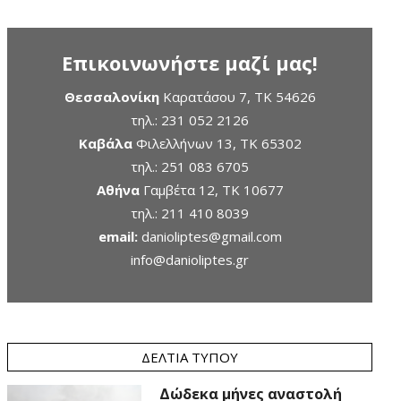
Επικοινωνήστε μαζί μας!
Θεσσαλονίκη
Καρατάσου 7, TK 54626
τηλ.:
231 052 2126
Καβάλα
Φιλελλήνων 13, ΤΚ 65302
τηλ.:
251 083 6705
Αθήνα
Γαμβέτα 12, ΤΚ 10677
τηλ.:
211 410 8039
email:
danioliptes@gmail.com
info@danioliptes.gr
ΔΕΛΤΊΑ ΤΎΠΟΥ
Δώδεκα μήνες αναστολή