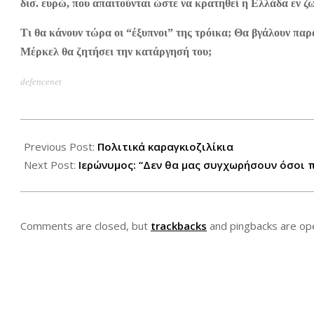
δισ. ευρώ, που απαιτούνται ώστε να κρατηθεί η Ελλάδα εν ζ
Τι θα κάνουν τώρα οι “έξυπνοι” της τρόικα; Θα βγάλουν π
Μέρκελ θα ζητήσει την κατάργησή του;
defencenet
2012-
10-
Previous Post:
Πολιτικά καραγκιοζιλίκια
19
Next Post:
Ιερώνυμος: “Δεν θα μας συγχωρήσουν όσοι π
Comments are closed, but
trackbacks
and pingbacks are op