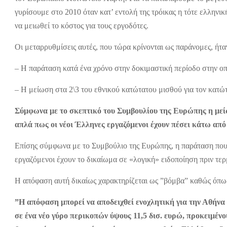
γυρίσουμε στο 2010 όταν κατ’ εντολή της τρόικας η τότε ελλην
να μειωθεί το κόστος για τους εργοδότες.
Οι μεταρρυθμίσεις αυτές, που τώρα κρίνονται ως παράνομες, ήτα
– Η παράταση κατά ένα χρόνο στην δοκιμαστική περίοδο στην οπ
– Η μείωση στα 2\3 του εθνικού κατώτατου μισθού για τον κατώ
Σύμφωνα με το σκεπτικό του Συμβουλίου της Ευρώπης η μείω
απλά πως οι νέοι Έλληνες εργαζόμενοι έχουν πέσει κάτω από
Επίσης σύμφωνα με το Συμβούλιο της Ευρώπης, η παράταση που ε
εργαζόμενοι έχουν το δικαίωμα σε «λογική» ειδοποίηση πριν τερ
Η απόφαση αυτή δικαίως χαρακτηρίζεται ως ”βόμβα” καθώς όπως
”Η απόφαση μπορεί να αποδειχθεί ενοχλητική για την Αθήνα κ
σε ένα νέο γύρο περικοπών ύψους 11,5 δισ. ευρώ, προκειμέν