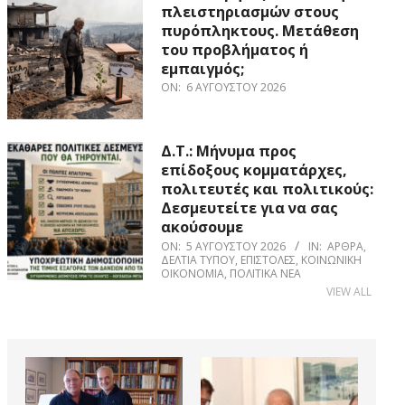
πλειστηριασμών στους
πυρόπληκτους. Μετάθεση
του προβλήματος ή
εμπαιγμός;
ON:
6 ΑΥΓΟΎΣΤΟΥ 2026
Δ.Τ.: Μήνυμα προς
επίδοξους κομματάρχες,
πολιτευτές και πολιτικούς:
Δεσμευτείτε για να σας
ακούσουμε
ON:
5 ΑΥΓΟΎΣΤΟΥ 2026
IN:
ΆΡΘΡΑ
,
ΔΕΛΤΊΑ ΤΎΠΟΥ
,
ΕΠΙΣΤΟΛΈΣ
,
ΚΟΙΝΩΝΙΚΉ
ΟΙΚΟΝΟΜΊΑ
,
ΠΟΛΙΤΙΚΆ ΝΈΑ
VIEW ALL