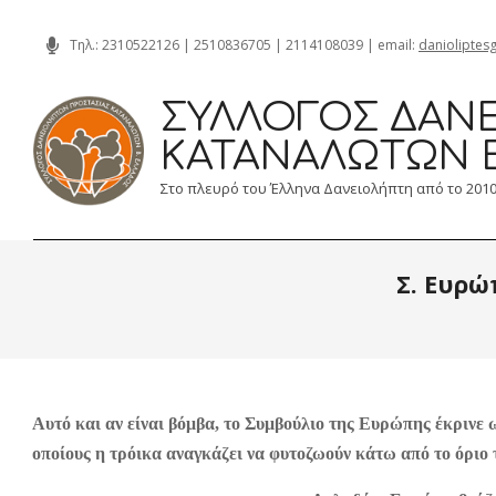
Skip
Τηλ.:
2310522126
|
2510836705
|
2114108039
| email:
danioliptes
to
content
ΣΎΛΛΟΓΟΣ ΔΑΝΕ
ΚΑΤΑΝΑΛΩΤΏΝ 
Στο πλευρό του Έλληνα Δανειολήπτη από το 201
Σ. Ευρώ
Αυτό και αν είναι βόμβα, το Συμβούλιο της Ευρώπης έκρινε
οποίους η τρόικα αναγκάζει να φυτοζωούν κάτω από το όριο 