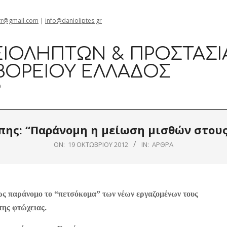
gr@gmail.com
|
info@danioliptes.gr
ΙΟΛΗΠΤΏΝ & ΠΡΟΣΤΑΣΊ
ΒΟΡΕΊΟΥ ΕΛΛΆΔΟΣ
0
πης: “Παράνομη η μείωση μισθών στους
ON:
19 ΟΚΤΩΒΡΊΟΥ 2012
IN:
ΆΡΘΡΑ
 ως παράνομο το “πετσόκομα” των νέων εργαζομένων τους
της φτώχειας.