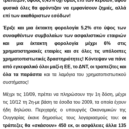
τραπεζών, ύψους 0,45% όχι όμως επί των κερδών, αφού
φυσικά όλες θα φρόντιζαν να εμφανίσουν ζημιές, αλλά
επί των ακαθάριστων εσόδων!
Έριξε και μια έκτακτη φορολογία 5,2% στο ύψος των
συναφθέντων συμβολαίων των ασφαλιστικών εταιριών
και μια έκτακτη φορολογία μέχρι 6% στις
χρηματιστηριακές εταιρίες και σε όλες τις υπόλοιπες
χρηματοπιστωτικές δραστηριότητες! Κόντεψαν να πάνε
από εγκεφαλικό όλοι μαζί-η ΕΕ, το ΔΝΤ, οι τραπεζίτες και
όλα τα παράσιτα
και τα λαμόγια του χρηματοπιστωτικού
συστήματος!
Μέχρι τις 10/09, πρέπει να πληρώσουν την 1η δόση, μέχρι
τις 10/12 τη 2η-με βάση τα έσοδα του 2009, τα οποία έχουν
ήδη δηλώσει. Περιχαρής ο υπουργός Οικονομικών της
Ουγγαρίας έκανε δημοσίως τους λογαριασμούς του:
οι
τράπεζες θα «σκάσουν» 450 εκ, οι ασφάλειες άλλα 135