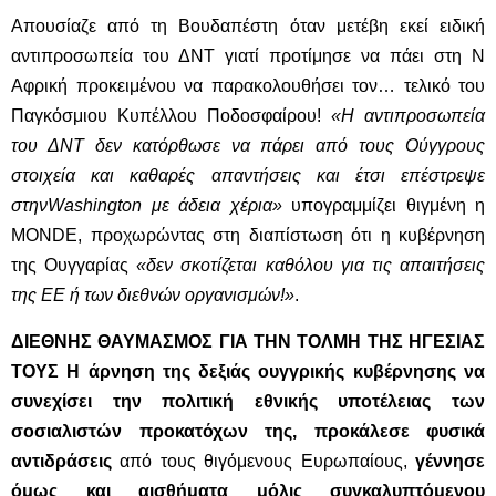
Απουσίαζε από τη Βουδαπέστη όταν μετέβη εκεί ειδική
αντιπροσωπεία του ΔΝΤ γιατί προτίμησε να πάει στη Ν
Αφρική προκειμένου να παρακολουθήσει τον… τελικό του
Παγκόσμιου Κυπέλλου Ποδοσφαίρου!
«Η αντιπροσωπεία
του ΔΝΤ δεν κατόρθωσε να πάρει από τους Ούγγρους
στοιχεία και καθαρές απαντήσεις και έτσι επέστρεψε
στηνWashington με άδεια χέρια»
υπογραμμίζει θιγμένη η
MONDE, προχωρώντας στη διαπίστωση ότι η κυβέρνηση
της Ουγγαρίας
«δεν σκοτίζεται καθόλου για τις απαιτήσεις
της ΕΕ ή των διεθνών οργανισμών!»
.
ΔΙΕΘΝΗΣ ΘΑΥΜΑΣΜΟΣ ΓΙΑ ΤΗΝ ΤΟΛΜΗ ΤΗΣ ΗΓΕΣΙΑΣ
ΤΟΥΣ
Η άρνηση της δεξιάς ουγγρικής κυβέρνησης να
συνεχίσει την πολιτική εθνικής υποτέλειας των
σοσιαλιστών προκατόχων της, προκάλεσε φυσικά
αντιδράσεις
από τους θιγόμενους Ευρωπαίους,
γέννησε
όμως και αισθήματα μόλις συγκαλυπτόμενου