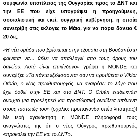
συμφωνία υποτέλειας της Ουγγαρίας προς το ΔΝΤ και
την ΕΕ που είχε υπογράψει η προηγούμενη,
σοσιαλιστική και εκεί, ουγγρική κυβέρνηση, η οποία
συνετρίβη στις εκλογές το Μάιο, για να πάρει δάνειο €
20 δις.
«Η νέα ομάδα που βρίσκεται στην εξουσία στη Βουδαπέστη
φαίνεται να… θέλει να απαλλαγεί από τους όρους του
δανείου. Αυτό είναι επικίνδυνο»
γράφει η MONDE και
συνεχίζει:
«Τα πάντα εξελίσσονται σαν να προτίθεται ο Viktor
Orbán, ο νέος πρωθυπουργός, να αναιρέσει το λόγο που
έχει δοθεί στην ΕΕ και στο ΔΝΤ. Ο Orbán επιδεικνύει
ανοιχτά μια προκλητική και προσβλητική αναίδεια απέναντι
στους πιστωτές του»
(σχόλιο: προπαγάνδα υπέρ λιτότητας)!
Με ιερή αγανάκτηση η MONDE πληροφορεί τους
αναγνώστες της ότι ο νέος Ούγγρος πρωθυπουργός
«προκαλεί την ΕΕ και το ΔΝΤ»
.