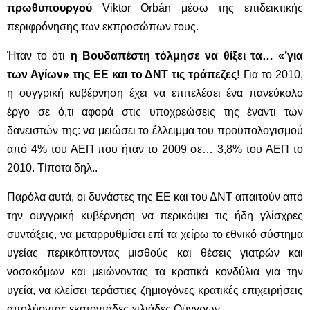
πρωθυπουργού
Viktor Orbán μέσω της επιδεικτικής
περιφρόνησης των εκπροσώπων τους.
Ήταν το ότι
η Βουδαπέστη τόλμησε να θίξει τα… «’για
των Αγίων» της ΕΕ και το ΔΝΤ τις τράπεζες!
Για το 2010,
η ουγγρική κυβέρνηση έχει να επιτελέσει ένα πανεύκολο
έργο σε ό,τι αφορά στις υποχρεώσεις της έναντι των
δανειστών της: να μειώσει το έλλειμμα του προϋπολογισμού
από 4% του ΑΕΠ που ήταν το 2009 σε… 3,8% του ΑΕΠ το
2010. Τίποτα δηλ..
Παρόλα αυτά, οι δυνάστες της ΕΕ και του ΔΝΤ απαιτούν από
την ουγγρική κυβέρνηση να περικόψει τις ήδη γλίσχρες
συντάξεις, να μεταρρυθμίσει επί τα χείρω το εθνικό σύστημα
υγείας περικόπτοντας μισθούς και θέσεις γιατρών και
νοσοκόμων και μειώνοντας τα κρατικά κονδύλια για την
υγεία, να κλείσει τεράστιες ζημιογόνες κρατικές επιχειρήσεις
απολύοντας εκατοντάδες χιλιάδες Ούγγρων.