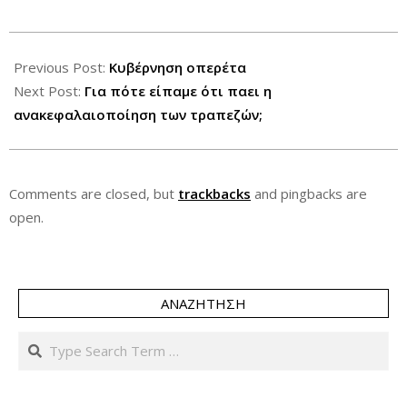
2012-
10-
Previous Post:
Κυβέρνηση οπερέτα
20
Next Post:
Για πότε είπαμε ότι παει η
ανακεφαλαιοποίηση των τραπεζών;
Comments are closed, but
trackbacks
and pingbacks are
open.
ΑΝΑΖΉΤΗΣΗ
Search