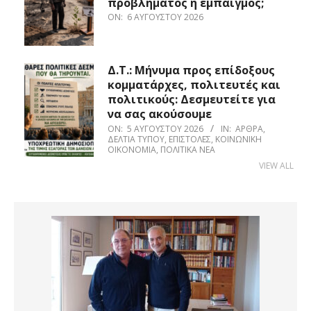
προβλήματος ή εμπαιγμός;
ON:
6 ΑΥΓΟΎΣΤΟΥ 2026
Δ.Τ.: Μήνυμα προς επίδοξους
κομματάρχες, πολιτευτές και
πολιτικούς: Δεσμευτείτε για
να σας ακούσουμε
ON:
5 ΑΥΓΟΎΣΤΟΥ 2026
IN:
ΆΡΘΡΑ
,
ΔΕΛΤΊΑ ΤΎΠΟΥ
,
ΕΠΙΣΤΟΛΈΣ
,
ΚΟΙΝΩΝΙΚΉ
ΟΙΚΟΝΟΜΊΑ
,
ΠΟΛΙΤΙΚΆ ΝΈΑ
VIEW ALL