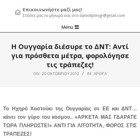
Επικοινωνήστε μαζί μας!
Στείλτε μας το μήνυμά σας στο danioliptesgr@gmail.com
Primary
Menu
Navigation
Menu
Η Ουγγαρία διέσυρε το ΔΝΤ: Αντί
για πρόσθετα μέτρα, φορολόγησε
τις τράπεζες!
ON:
20 ΟΚΤΩΒΡΊΟΥ 2012
IN:
ΆΡΘΡΑ
Το Ηχηρό Χαστούκι της Ουγγαρίας σε ΕΕ και ΔΝΤ…
κάνει τον γύρο του κόσμου.. «ΑΡΚΕΤΑ ΜΑΣ ΓΔΑΡΑΤΕ
ΤΩΡΑ ΠΛΗΡΩΣΤΕ!» ΑΝΤΙ ΓΙΑ ΛΙΤΟΤΗΤΑ, ΦΟΡΟΣ ΣΤΙΣ
ΤΡΑΠΕΖΕΣ!