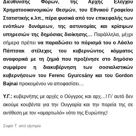
Διεύθυνσης Φόρων, της Αρχής Ελέγχου
Χρηματοοικονομικών Θεσμών, του Εθνικού Γραφείου
Στατιστικής κ.λπ., πέρα φυσικά από τον επικεφαλής των
ενόπλων δυνάμεων, της αστυνομίας και κρίσιμων
υπηρεσιών της δημόσιας διοίκησης…
Παράλληλα, μέχρι
σήμερα πρέπει
να παραδώσει το πόρισμά του ο Λάσλο
Πάπτσακ στέλεχος του κυβερνώντος κόμματος
αναφορικά με τη ζημιά που προξένησε στο δημόσιο
συμφέρον η διακυβέρνηση των σοσιαλιστικών
κυβερνήσεων του Ferenc Gyurcsány και του Gordon
Bajnai
προκειμένου να αποφασίσει…
Υ.Γ.:
κυβερνήτης με αρχές ο Ούγγρος και αρχ…! Γι’ αυτό δεν
ακούμε κουβέντα για την Ουγγαρία και την πορεία της σε
αντίθεση με τον «αμαρτωλό» νότο της Ευρώπης!
Σοφία Τ. από olympia