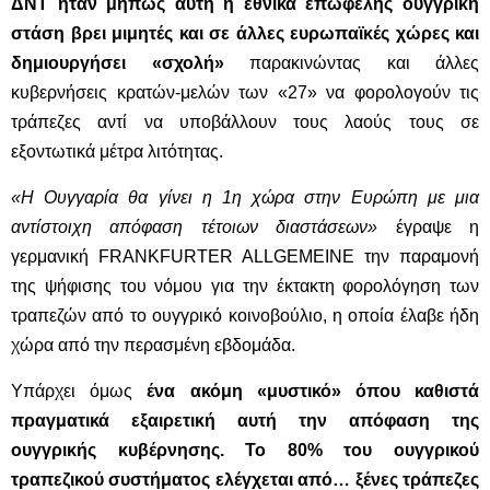
ΔΝΤ ήταν μήπως αυτή η εθνικά επωφελής ουγγρική
στάση βρει μιμητές και σε άλλες ευρωπαϊκές χώρες και
δημιουργήσει «σχολή»
παρακινώντας και άλλες
κυβερνήσεις κρατών-μελών των «27» να φορολογούν τις
τράπεζες αντί να υποβάλλουν τους λαούς τους σε
εξοντωτικά μέτρα λιτότητας.
«Η Ουγγαρία θα γίνει η 1η χώρα στην Ευρώπη με μια
αντίστοιχη απόφαση τέτοιων διαστάσεων»
έγραψε η
γερμανική FRANKFURTER ALLGEMEINE την παραμονή
της ψήφισης του νόμου για την έκτακτη φορολόγηση των
τραπεζών από το ουγγρικό κοινοβούλιο, η οποία έλαβε ήδη
χώρα από την περασμένη εβδομάδα.
Υπάρχει όμως
ένα ακόμη «μυστικό» όπου καθιστά
πραγματικά εξαιρετική αυτή την απόφαση της
ουγγρικής κυβέρνησης. Το 80% του ουγγρικού
τραπεζικού συστήματος ελέγχεται από… ξένες τράπεζες