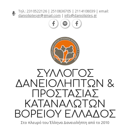
Θεσσαλονίκη Καρατάσου 7, TK 54626 τηλ.: 23
Skip
Τηλ.:
2310522126
|
2510836705
|
2114108039
| email:
danioliptesgr@gmail.com
|
info@danioliptes.gr
to
content
ΣΎΛΛΟΓΟΣ
ΔΑΝΕΙΟΛΗΠΤΏΝ &
ΠΡΟΣΤΑΣΊΑΣ
ΚΑΤΑΝΑΛΩΤΏΝ
ΒΟΡΕΊΟΥ ΕΛΛΆΔΟΣ
Στο πλευρό του Έλληνα Δανειολήπτη από το 2010