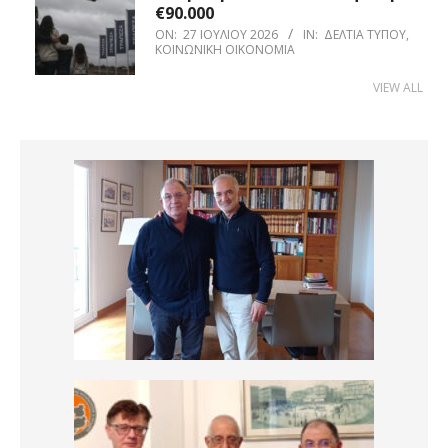
€90.000
ON:
27 ΙΟΥΛΊΟΥ 2026
IN:
ΔΕΛΤΊΑ ΤΎΠΟΥ
,
ΚΟΙΝΩΝΙΚΉ ΟΙΚΟΝΟΜΊΑ
VIEW ALL