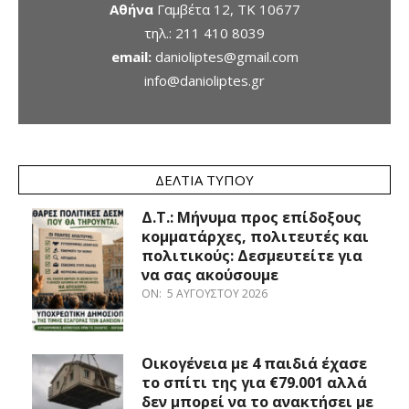
Αθήνα
Γαμβέτα 12, ΤΚ 10677
τηλ.:
211 410 8039
email:
danioliptes@gmail.com
info@danioliptes.gr
ΔΕΛΤΊΑ ΤΎΠΟΥ
Δ.Τ.: Μήνυμα προς επίδοξους
κομματάρχες, πολιτευτές και
πολιτικούς: Δεσμευτείτε για
να σας ακούσουμε
ON:
5 ΑΥΓΟΎΣΤΟΥ 2026
Οικογένεια με 4 παιδιά έχασε
το σπίτι της για €79.001 αλλά
δεν μπορεί να το ανακτήσει με