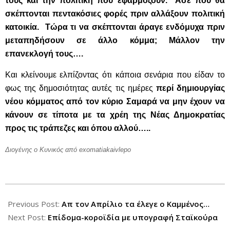
τους και την πολιτική που εφαρμόζουν. Άσε που θα
σκέπτονται πεντακόσιες φορές πριν αλλάξουν πολιτική
κατοικία. Τώρα τι να σκέπτονται άραγε ενδόμυχα πριν
μεταπηδήσουν σε άλλο κόμμα; Μάλλον την
επανεκλογή τους….
Και κλείνουμε ελπίζοντας ότι κάποια σενάρια που είδαν το
φως της δημοσιότητας αυτές τις ημέρες
περί δημιουργίας
νέου κόμματος από τον κύριο Σαμαρά να μην έχουν να
κάνουν σε τίποτα με τα χρέη της Νέας Δημοκρατίας
προς τις τράπεζες και όπου αλλού…..
Διογένης ο Κυνικός
από exomatiakaivlepo
2012-
10-
Previous Post:
Απ τον Απρίλιο τα έλεγε ο Καμμένος…
21
Next Post:
Επίδοµα-κοροϊδία µε υπογραφή Σταϊκούρα