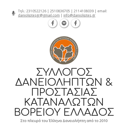
Θεσσαλονίκη Καρατάσου 7, TK 54626 
Skip
Τηλ.:
2310522126
|
2510836705
|
2114108039
| email:
danioliptesgr@gmail.com
|
info@danioliptes.gr
to
content
ΣΎΛΛΟΓΟΣ
ΔΑΝΕΙΟΛΗΠΤΏΝ &
ΠΡΟΣΤΑΣΊΑΣ
ΚΑΤΑΝΑΛΩΤΏΝ
ΒΟΡΕΊΟΥ ΕΛΛΆΔΟΣ
Στο πλευρό του Έλληνα Δανειολήπτη από το 2010