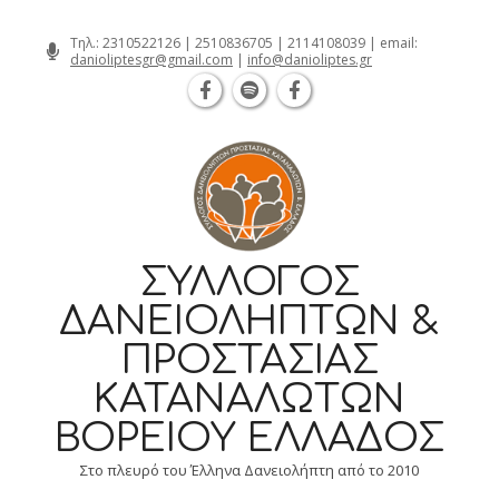
Θεσσαλονίκη Καρατάσου 7, TK 54626 τ
Skip
Τηλ.:
2310522126
|
2510836705
|
2114108039
| email:
danioliptesgr@gmail.com
|
info@danioliptes.gr
to
content
ΣΎΛΛΟΓΟΣ
ΔΑΝΕΙΟΛΗΠΤΏΝ &
ΠΡΟΣΤΑΣΊΑΣ
ΚΑΤΑΝΑΛΩΤΏΝ
ΒΟΡΕΊΟΥ ΕΛΛΆΔΟΣ
Στο πλευρό του Έλληνα Δανειολήπτη από το 2010