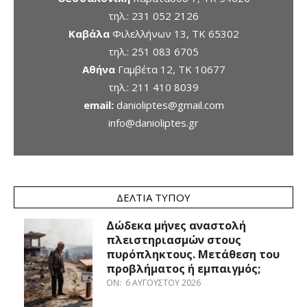
τηλ.:
231 052 2126
Καβάλα
Φιλελλήνων 13, ΤΚ 65302
τηλ.:
251 083 6705
Αθήνα
Γαμβέτα 12, ΤΚ 10677
τηλ.:
211 410 8039
email:
danioliptes@gmail.com
info@danioliptes.gr
ΔΕΛΤΊΑ ΤΎΠΟΥ
Δώδεκα μήνες αναστολή
πλειστηριασμών στους
πυρόπληκτους. Μετάθεση του
προβλήματος ή εμπαιγμός;
ON:
6 ΑΥΓΟΎΣΤΟΥ 2026