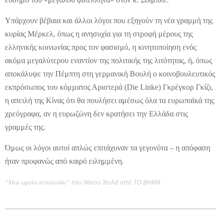
Υπάρχουν βέβαια και άλλοι λόγοι που εξηγούν τη νέα γραμμή της
κυρίας Μέρκελ, όπως η ανησυχία για τη στροφή μέρους της
ελληνικής κοινωνίας προς τον φασισμό, η κινητοποίηση ενός
ακόμα μεγαλύτερου εναντίον της πολιτικής της λιτότητας, ή, όπως
αποκάλυψε την Πέμπτη στη γερμανική Βουλή ο κοινοβουλευτικός
εκπρόσωπος του κόμματος Αριστερά (Die Linke) Γκρέγκορ Γκίζι,
η απειλή της Κίνας ότι θα πουλήσει αμέσως όλα τα ευρωπαϊκά της
χρεόγραφα, αν η ευρωζώνη δεν κρατήσει την Ελλάδα στις
γραμμές της.
Όμως οι λόγοι αυτοί απλώς επιτάχυναν τα γεγονότα – η απόφαση
ήταν προφανώς από καιρό ειλημμένη.
του Νίκου Χειλά από ΤΟ ΒΗΜΑ
“Μια ωραία πεταλούδα”
2012-