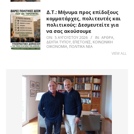
Δ.Τ.: Μήνυμα προς επίδοξους
κομματάρχες, πολιτευτές και
πολιτικούς: Δεσμευτείτε για
να σας ακούσουμε
ON:
5 ΑΥΓΟΎΣΤΟΥ 2026
IN:
ΆΡΘΡΑ
,
ΔΕΛΤΊΑ ΤΎΠΟΥ
,
ΕΠΙΣΤΟΛΈΣ
,
ΚΟΙΝΩΝΙΚΉ
ΟΙΚΟΝΟΜΊΑ
,
ΠΟΛΙΤΙΚΆ ΝΈΑ
VIEW ALL