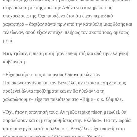
στην άσκηση πίεσης προς την Αθήνα να εκπληρώσει τις
υποχρεώσεις της. Όχι παράξενο έτσι ότι είχαν περιοδικό
χαρακτήρα – άρχιζαν πάντα πριν από την καταβολή μιας δόσης και
τελείωναν, αφού είχαν επιτύχει πλήρως τον σκοπό τους, αμέσως
μετά.
Και, τρίτον
, η πίεση αυτή ήταν επιθυμητή και από την ελληνική
κυβέρνηση.
«Είχα ρωτήσει τους υπουργούς Οικονομικών, τον
Παπακωνσταντίνου και τον Βενιζέλο, αν τέτοια πίεση δεν τους
προξενεί άλυτα προβλήματα και αν θα ήθελαν να τη
χαλαρώσουμε» είχε πει παλιότερα στο «Βήμα» ο κ. Σόιμπλε.
«Όχι, ήταν η απάντησή τους. Αν η εξωτερική πίεση μειωθεί, θα
παραλύσουν και οι μεταρρυθμίσεις στην Ελλάδα». Για την ωραία
αυτή συνεργία, κατά τα άλλα, ο κ. Βενιζέλος είχε απονείμει το
εύσημο του «μεγάλου φιλέλληνα» στον κ. Σόιμπλε.