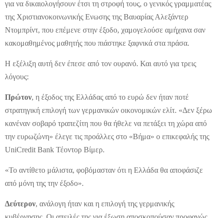
για να δικαιολογήσουν έτσι τη στροφή τους, ο γενικός γραμματέας
της Χριστιανοκοινωνικής Ενωσης της Βαυαρίας Αλεξάντερ
Ντομπρίντ, που επέμενε στην έξοδο, χαμογελούσε αμήχανα σαν
κακομαθημένος μαθητής που πιάστηκε ξαφνικά στα πράσα.
Η εξέλιξη αυτή δεν έπεσε από τον ουρανό. Και αυτό για τρεις
λόγους:
Πρώτον
, η έξοδος της Ελλάδας από το ευρώ δεν ήταν ποτέ
στρατηγική επιλογή των γερμανικών οικονομικών ελίτ. «Δεν ξέρω
κανέναν σοβαρό τραπεζίτη που θα ήθελε να πετάξει τη χώρα από
την ευρωζώνη» έλεγε τις προάλλες στο «Βήμα» ο επικεφαλής της
UniCredit Bank Τέοντορ Βίμερ.
«Το αντίθετο μάλιστα, φοβόμασταν ότι η Ελλάδα θα αποφάσιζε
από μόνη της την έξοδο».
Δεύτερον
, ανάλογη ήταν και η επιλογή της γερμανικής
κυβέρνησης. Οι απειλές της για έξωση αποσκοπούσαν προφανώς