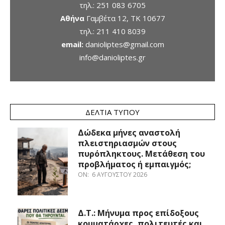
τηλ.:
251 083 6705
Αθήνα
Γαμβέτα 12, ΤΚ 10677
τηλ.:
211 410 8039
email:
danioliptes@gmail.com
info@danioliptes.gr
ΔΕΛΤΊΑ ΤΎΠΟΥ
Δώδεκα μήνες αναστολή
πλειστηριασμών στους
πυρόπληκτους. Μετάθεση του
προβλήματος ή εμπαιγμός;
ON:
6 ΑΥΓΟΎΣΤΟΥ 2026
Δ.Τ.: Μήνυμα προς επίδοξους
κομματάρχες, πολιτευτές και