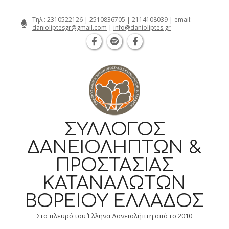
Θεσσαλονίκη Καρατάσου 7, TK 54626 τηλ.:
Skip
Τηλ.:
2310522126
|
2510836705
|
2114108039
| email:
danioliptesgr@gmail.com
|
info@danioliptes.gr
to
content
ΣΎΛΛΟΓΟΣ
ΔΑΝΕΙΟΛΗΠΤΏΝ &
ΠΡΟΣΤΑΣΊΑΣ
ΚΑΤΑΝΑΛΩΤΏΝ
ΒΟΡΕΊΟΥ ΕΛΛΆΔΟΣ
Στο πλευρό του Έλληνα Δανειολήπτη από το 2010