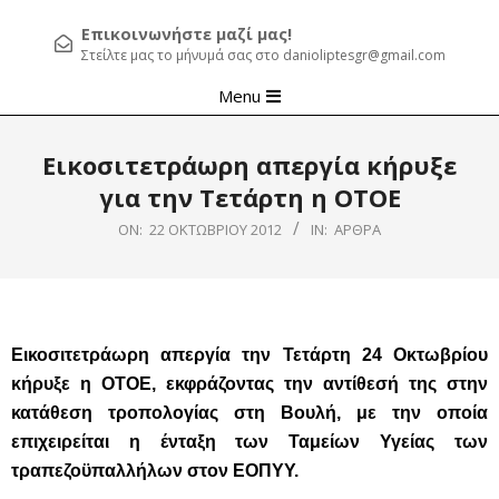
Επικοινωνήστε μαζί μας!
Στείλτε μας το μήνυμά σας στο danioliptesgr@gmail.com
Primary
Menu
Navigation
Menu
Εικοσιτετράωρη απεργία κήρυξε
για την Τετάρτη η ΟΤΟΕ
ON:
22 ΟΚΤΩΒΡΊΟΥ 2012
IN:
ΆΡΘΡΑ
Εικοσιτετράωρη απεργία την Τετάρτη 24 Οκτωβρίου
κήρυξε η ΟΤΟΕ, εκφράζοντας την αντίθεσή της στην
κατάθεση τροπολογίας στη Βουλή, με την οποία
επιχειρείται η ένταξη των Ταμείων Υγείας των
τραπεζοϋπαλλήλων στον ΕΟΠΥΥ.