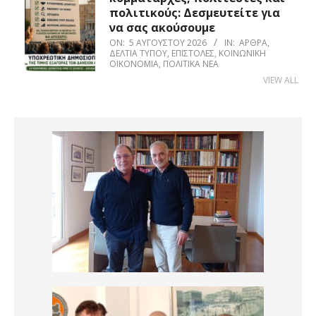
πολιτικούς: Δεσμευτείτε για
να σας ακούσουμε
ON:
5 ΑΥΓΟΎΣΤΟΥ 2026
IN:
ΆΡΘΡΑ
,
ΔΕΛΤΊΑ ΤΎΠΟΥ
,
ΕΠΙΣΤΟΛΈΣ
,
ΚΟΙΝΩΝΙΚΉ
ΟΙΚΟΝΟΜΊΑ
,
ΠΟΛΙΤΙΚΆ ΝΈΑ
VIEW ALL