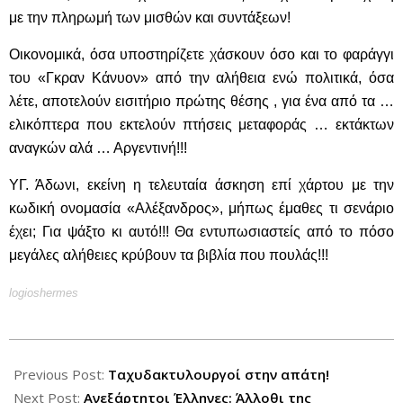
με την πληρωμή των μισθών και συντάξεων!
Οικονομικά, όσα υποστηρίζετε χάσκουν όσο και το φαράγγι
του «Γκραν Κάνυον» από την αλήθεια ενώ πολιτικά, όσα
λέτε, αποτελούν εισιτήριο πρώτης θέσης , για ένα από τα …
ελικόπτερα που εκτελούν πτήσεις μεταφοράς … εκτάκτων
αναγκών αλά … Αργεντινή!!!
ΥΓ. Άδωνι, εκείνη η τελευταία άσκηση επί χάρτου με την
κωδική ονομασία «Αλέξανδρος», μήπως έμαθες τι σενάριο
έχει; Για ψάξτο κι αυτό!!! Θα εντυπωσιαστείς από το πόσο
μεγάλες αλήθειες κρύβουν τα βιβλία που πουλάς!!!
logioshermes
2012-
10-
Previous Post:
Ταχυδακτυλουργοί στην απάτη!
23
Next Post:
Ανεξάρτητοι Έλληνες: Άλλοθι της