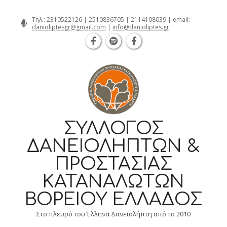
Θεσσαλονίκη Καρατάσου 7, TK 54626 τηλ.: 231 
Skip
Τηλ.:
2310522126
|
2510836705
|
2114108039
| email:
danioliptesgr@gmail.com
|
info@danioliptes.gr
to
content
ΣΎΛΛΟΓΟΣ
ΔΑΝΕΙΟΛΗΠΤΏΝ &
ΠΡΟΣΤΑΣΊΑΣ
ΚΑΤΑΝΑΛΩΤΏΝ
ΒΟΡΕΊΟΥ ΕΛΛΆΔΟΣ
Στο πλευρό του Έλληνα Δανειολήπτη από το 2010