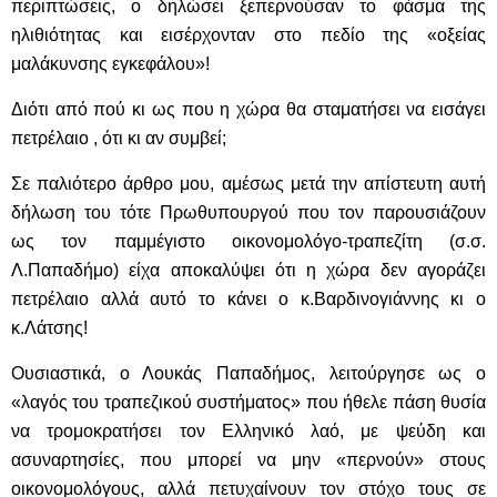
περιπτώσεις, ο δηλώσει ξεπερνούσαν το φάσμα της
ηλιθιότητας και εισέρχονταν στο πεδίο της «οξείας
μαλάκυνσης εγκεφάλου»!
Διότι από πού κι ως που η χώρα θα σταματήσει να εισάγει
πετρέλαιο , ότι κι αν συμβεί;
Σε παλιότερο άρθρο μου, αμέσως μετά την απίστευτη αυτή
δήλωση του τότε Πρωθυπουργού που τον παρουσιάζουν
ως τον παμμέγιστο οικονομολόγο-τραπεζίτη (σ.σ.
Λ.Παπαδήμο) είχα αποκαλύψει ότι η χώρα δεν αγοράζει
πετρέλαιο αλλά αυτό το κάνει ο κ.Βαρδινογιάννης κι ο
κ.Λάτσης!
Ουσιαστικά, ο Λουκάς Παπαδήμος, λειτούργησε ως ο
«λαγός του τραπεζικού συστήματος» που ήθελε πάση θυσία
να τρομοκρατήσει τον Ελληνικό λαό, με ψεύδη και
ασυναρτησίες, που μπορεί να μην «περνούν» στους
οικονομολόγους, αλλά πετυχαίνουν τον στόχο τους σε