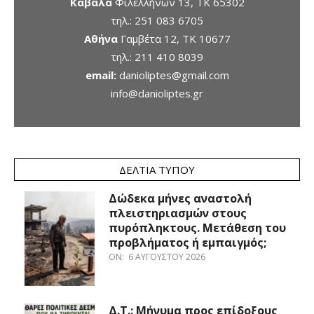
Καβάλα
Φιλελλήνων 13, ΤΚ 65302
τηλ.:
251 083 6705
Αθήνα
Γαμβέτα 12, ΤΚ 10677
τηλ.:
211 410 8039
email:
danioliptes@gmail.com
info@danioliptes.gr
ΔΕΛΤΊΑ ΤΎΠΟΥ
Δώδεκα μήνες αναστολή
πλειστηριασμών στους
πυρόπληκτους. Μετάθεση του
προβλήματος ή εμπαιγμός;
ON:
6 ΑΥΓΟΎΣΤΟΥ 2026
Δ.Τ.: Μήνυμα προς επίδοξους