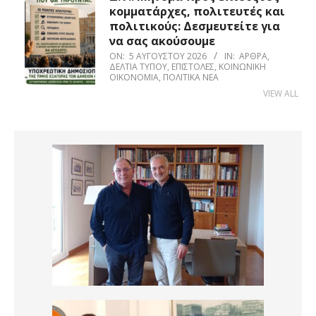
κομματάρχες, πολιτευτές και
πολιτικούς: Δεσμευτείτε για
να σας ακούσουμε
ON:
5 ΑΥΓΟΎΣΤΟΥ 2026
IN:
ΆΡΘΡΑ
,
ΔΕΛΤΊΑ ΤΎΠΟΥ
,
ΕΠΙΣΤΟΛΈΣ
,
ΚΟΙΝΩΝΙΚΉ
ΟΙΚΟΝΟΜΊΑ
,
ΠΟΛΙΤΙΚΆ ΝΈΑ
VIEW ALL