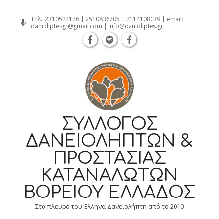
Θεσσαλονίκη Καρατάσου 7, TK 54626 τηλ
Skip
Τηλ.:
2310522126
|
2510836705
|
2114108039
| email:
danioliptesgr@gmail.com
|
info@danioliptes.gr
to
content
ΣΎΛΛΟΓΟΣ
ΔΑΝΕΙΟΛΗΠΤΏΝ &
ΠΡΟΣΤΑΣΊΑΣ
ΚΑΤΑΝΑΛΩΤΏΝ
ΒΟΡΕΊΟΥ ΕΛΛΆΔΟΣ
Στο πλευρό του Έλληνα Δανειολήπτη από το 2010