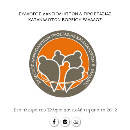
ΣΎΛΛΟΓΟΣ ΔΑΝΕΙΟΛΗΠΤΏΝ & ΠΡΟΣΤΑΣΊΑΣ
ΚΑΤΑΝΑΛΩΤΏΝ ΒΟΡΕΊΟΥ ΕΛΛΆΔΟΣ
Στο πλευρό του Έλληνα Δανειολήπτη από το 2012