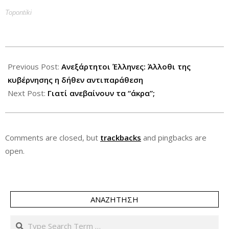
Topontiki
2012-
10-
Previous Post:
Ανεξάρτητοι Έλληνες: Άλλοθι της
23
κυβέρνησης η δήθεν αντιπαράθεση
Next Post:
Γιατί ανεβαίνουν τα “άκρα”;
Comments are closed, but
trackbacks
and pingbacks are
open.
ΑΝΑΖΉΤΗΣΗ
Search