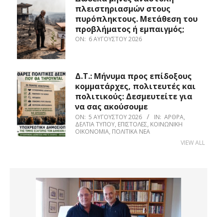
πλειστηριασμών στους
πυρόπληκτους. Μετάθεση του
προβλήματος ή εμπαιγμός;
ON:
6 ΑΥΓΟΎΣΤΟΥ 2026
Δ.Τ.: Μήνυμα προς επίδοξους
κομματάρχες, πολιτευτές και
πολιτικούς: Δεσμευτείτε για
να σας ακούσουμε
ON:
5 ΑΥΓΟΎΣΤΟΥ 2026
IN:
ΆΡΘΡΑ
,
ΔΕΛΤΊΑ ΤΎΠΟΥ
,
ΕΠΙΣΤΟΛΈΣ
,
ΚΟΙΝΩΝΙΚΉ
ΟΙΚΟΝΟΜΊΑ
,
ΠΟΛΙΤΙΚΆ ΝΈΑ
VIEW ALL