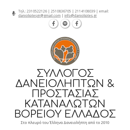
Θεσσαλονίκη Καρατάσου 7, TK 54626 
Skip
Τηλ.:
2310522126
|
2510836705
|
2114108039
| email:
danioliptesgr@gmail.com
|
info@danioliptes.gr
to
content
ΣΎΛΛΟΓΟΣ
ΔΑΝΕΙΟΛΗΠΤΏΝ &
ΠΡΟΣΤΑΣΊΑΣ
ΚΑΤΑΝΑΛΩΤΏΝ
ΒΟΡΕΊΟΥ ΕΛΛΆΔΟΣ
Στο πλευρό του Έλληνα Δανειολήπτη από το 2010