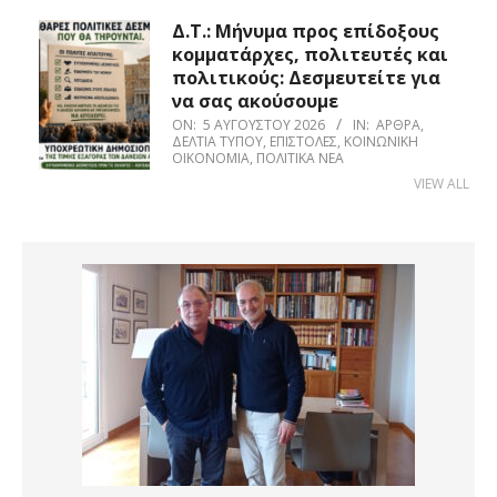
Δ.Τ.: Μήνυμα προς επίδοξους
κομματάρχες, πολιτευτές και
πολιτικούς: Δεσμευτείτε για
να σας ακούσουμε
ON:
5 ΑΥΓΟΎΣΤΟΥ 2026
IN:
ΆΡΘΡΑ
,
ΔΕΛΤΊΑ ΤΎΠΟΥ
,
ΕΠΙΣΤΟΛΈΣ
,
ΚΟΙΝΩΝΙΚΉ
ΟΙΚΟΝΟΜΊΑ
,
ΠΟΛΙΤΙΚΆ ΝΈΑ
VIEW ALL