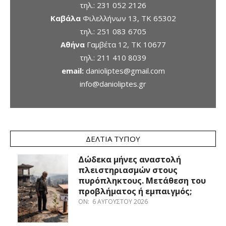
τηλ.:
231 052 2126
Καβάλα
Φιλελλήνων 13, ΤΚ 65302
τηλ.:
251 083 6705
Αθήνα
Γαμβέτα 12, ΤΚ 10677
τηλ.:
211 410 8039
email:
danioliptes@gmail.com
info@danioliptes.gr
ΔΕΛΤΊΑ ΤΎΠΟΥ
Δώδεκα μήνες αναστολή
πλειστηριασμών στους
πυρόπληκτους. Μετάθεση του
προβλήματος ή εμπαιγμός;
ON:
6 ΑΥΓΟΎΣΤΟΥ 2026