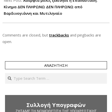
Next Post:
Αδέρφια μόλις ξεκίνησε η επανάσταση.
Κίνημα ΔΕΝ ΠΛΗΡΩΝΩ ΔΕΝ ΠΛΗΡΩΝΩ από
Βαρδινογιάννη και Μυτιληναίο
Comments are closed, but
trackbacks
and pingbacks are
open.
ΑΝΑΖΉΤΗΣΗ
Search
Συλλογή Υπογραφών
ΖΗΤΆΜΕ ΤΗ ΝΟΜΟΘΈΤΙΣΗ ΤΗΣ ΥΠΟΧΡΕΩΤΙΚΉΣ