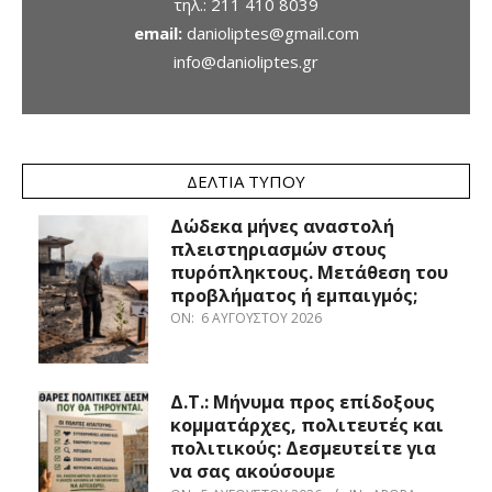
τηλ.:
211 410 8039
email:
danioliptes@gmail.com
info@danioliptes.gr
ΔΕΛΤΊΑ ΤΎΠΟΥ
Δώδεκα μήνες αναστολή
πλειστηριασμών στους
πυρόπληκτους. Μετάθεση του
προβλήματος ή εμπαιγμός;
ON:
6 ΑΥΓΟΎΣΤΟΥ 2026
Δ.Τ.: Μήνυμα προς επίδοξους
κομματάρχες, πολιτευτές και
πολιτικούς: Δεσμευτείτε για
να σας ακούσουμε