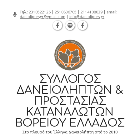
Θεσσαλονίκη Καρατάσου 7, TK 54626 
Skip
Τηλ.:
2310522126
|
2510836705
|
2114108039
| email:
danioliptesgr@gmail.com
|
info@danioliptes.gr
to
content
ΣΎΛΛΟΓΟΣ
ΔΑΝΕΙΟΛΗΠΤΏΝ &
ΠΡΟΣΤΑΣΊΑΣ
ΚΑΤΑΝΑΛΩΤΏΝ
ΒΟΡΕΊΟΥ ΕΛΛΆΔΟΣ
Στο πλευρό του Έλληνα Δανειολήπτη από το 2010