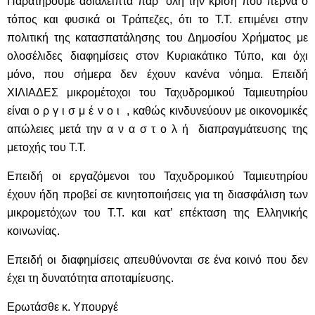
Παρατηρούμε αδιάλειπτα παρ΄ όλη την κρίση που περνά ο
τόπος και φυσικά οι Τράπεζες, ότι το Τ.Τ. επιμένει στην
πολιτική της κατασπατάλησης του Δημοσίου Χρήματος με
ολοσέλιδες διαφημίσεις στον Κυριακάτικο Τύπο, και όχι
μόνο, που σήμερα δεν έχουν κανένα νόημα. Επειδή
ΧΙΛΙΑΔΕΣ μικρομέτοχοι του Ταχυδρομικού Ταμιευτηρίου
είναι ο ρ γ ι σ μ έ ν ο ι , καθώς κινδυνεύουν με οικονομικές
απώλειες μετά την α ν α σ τ ο λ ή διαπραγμάτευσης της
μετοχής του Τ.Τ.
Επειδή οι εργαζόμενοι του Ταχυδρομικού Ταμιευτηρίου
έχουν ήδη προβεί σε κινητοποιήσεις για τη διασφάλιση των
μικρομετόχων του Τ.Τ. και κατ’ επέκταση της Ελληνικής
κοινωνίας.
Επειδή οι διαφημίσεις απευθύνονται σε ένα κοινό που δεν
έχει τη δυνατότητα αποταμίευσης.
Ερωτάσθε κ. Υπουργέ