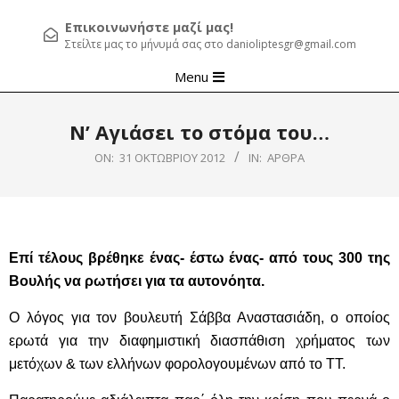
Επικοινωνήστε μαζί μας!
Στείλτε μας το μήνυμά σας στο danioliptesgr@gmail.com
Primary
Menu
Navigation
Menu
Ν’ Αγιάσει το στόμα του…
ON:
31 ΟΚΤΩΒΡΊΟΥ 2012
IN:
ΆΡΘΡΑ
Επί τέλους βρέθηκε ένας- έστω ένας- από τους 300 της
Βουλής να ρωτήσει για τα αυτονόητα.
Ο λόγος για τον βουλευτή Σάββα Αναστασιάδη, ο οποίος
ερωτά για την διαφημιστική διασπάθιση χρήματος των
μετόχων & των ελλήνων φορολογουμένων από το ΤΤ.