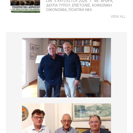
ON:
5 ΑΥΓΟΎΣΤΟΥ 2026
IN:
ΆΡΘΡΑ
,
ΔΕΛΤΊΑ ΤΎΠΟΥ
,
ΕΠΙΣΤΟΛΈΣ
,
ΚΟΙΝΩΝΙΚΉ
ΟΙΚΟΝΟΜΊΑ
,
ΠΟΛΙΤΙΚΆ ΝΈΑ
VIEW ALL