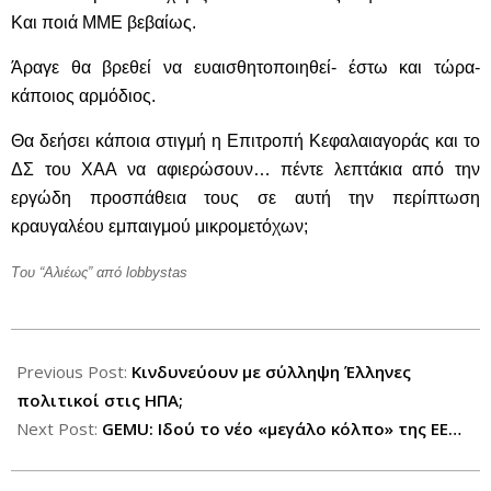
Και ποιά ΜΜΕ βεβαίως.
Άραγε θα βρεθεί να ευαισθητοποιηθεί- έστω και τώρα-
κάποιος αρμόδιος.
Θα δεήσει κάποια στιγμή η Επιτροπή Κεφαλαιαγοράς και το
ΔΣ του ΧΑΑ να αφιερώσουν… πέντε λεπτάκια από την
εργώδη προσπάθεια τους σε αυτή την περίπτωση
κραυγαλέου εμπαιγμού μικρομετόχων;
Tου “Αλιέως”
από lobbystas
2012-
10-
Previous Post:
Κινδυνεύουν με σύλληψη Έλληνες
31
πολιτικοί στις ΗΠΑ;
Next Post:
GEMU: Ιδού το νέο «μεγάλο κόλπο» της ΕΕ…