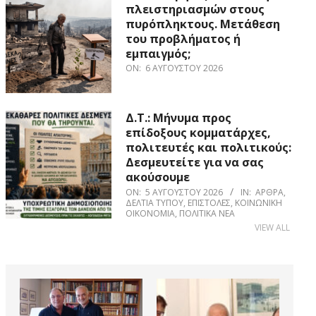
πλειστηριασμών στους
πυρόπληκτους. Μετάθεση
του προβλήματος ή
εμπαιγμός;
ON:
6 ΑΥΓΟΎΣΤΟΥ 2026
Δ.Τ.: Μήνυμα προς
επίδοξους κομματάρχες,
πολιτευτές και πολιτικούς:
Δεσμευτείτε για να σας
ακούσουμε
ON:
5 ΑΥΓΟΎΣΤΟΥ 2026
IN:
ΆΡΘΡΑ
,
ΔΕΛΤΊΑ ΤΎΠΟΥ
,
ΕΠΙΣΤΟΛΈΣ
,
ΚΟΙΝΩΝΙΚΉ
ΟΙΚΟΝΟΜΊΑ
,
ΠΟΛΙΤΙΚΆ ΝΈΑ
VIEW ALL