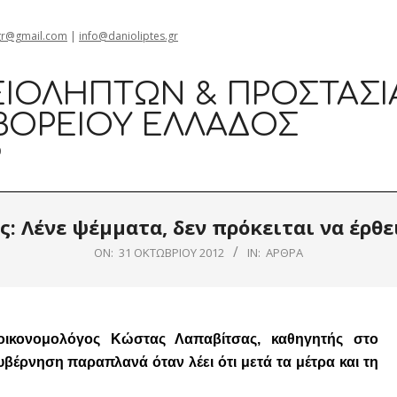
Θεσσαλονίκη Καρατάσου 
gr@gmail.com
|
info@danioliptes.gr
ΙΟΛΗΠΤΏΝ & ΠΡΟΣΤΑΣΊ
ΒΟΡΕΊΟΥ ΕΛΛΆΔΟΣ
0
: Λένε ψέμματα, δεν πρόκειται να έρθ
ON:
31 ΟΚΤΩΒΡΊΟΥ 2012
IN:
ΆΡΘΡΑ
οικονομολόγος Κώστας Λαπαβίτσας, καθηγητής στο
υβέρνηση παραπλανά όταν λέει ότι μετά τα μέτρα και τη