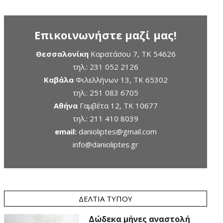
Επικοινωνήστε μαζί μας!
Θεσσαλονίκη
Καρατάσου 7, TK 54626
τηλ.:
231 052 2126
Καβάλα
Φιλελλήνων 13, ΤΚ 65302
τηλ.:
251 083 6705
Αθήνα
Γαμβέτα 12, ΤΚ 10677
τηλ.:
211 410 8039
email:
danioliptes@gmail.com
info@danioliptes.gr
ΔΕΛΤΊΑ ΤΎΠΟΥ
Δώδεκα μήνες αναστολή