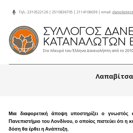
Skip
Τηλ.:
2310522126
|
2510836705
|
2114108039
| email:
danioliptes
to
content
ΣΎΛΛΟΓΟΣ ΔΑΝΕ
ΚΑΤΑΝΑΛΩΤΏΝ 
Στο πλευρό του Έλληνα Δανειολήπτη από το 201
Λαπαβίτσας
Μια διαφορετική άποψη υποστηρίζει ο γνωστός 
Πανεπιστήμιο του Λονδίνου, ο οποίος πιστεύει ότι η κ
δόση θα έρθει η Ανάπτυξη.