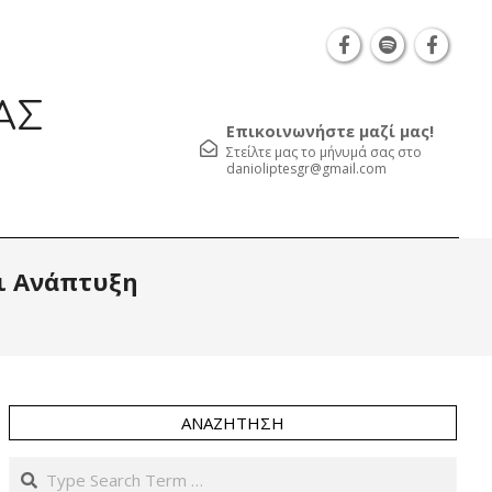
7, TK 54626 τηλ.: 231 052 2126 | Καβάλα Φιλελλήνων 13, Τ
ΑΣ
Επικοινωνήστε μαζί μας!
Στείλτε μας το μήνυμά σας στο
danioliptesgr@gmail.com
Prim
ει Ανάπτυξη
Navi
Men
ΑΝΑΖΉΤΗΣΗ
Search