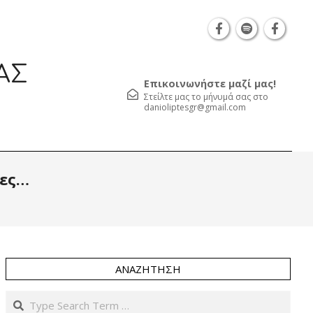
Θεσσαλονίκη Καρατάσου 7, TK 54626 τηλ.: 231 0
ΑΣ
Επικοινωνήστε μαζί μας!
Στείλτε μας το μήνυμά σας στο
danioliptesgr@gmail.com
Prim
τες…
Navi
Men
ΑΝΑΖΉΤΗΣΗ
Search