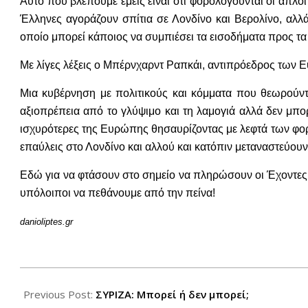
Αυτό που βλέπουμε εμείς είναι ότι φορολογούνται οι απλοί
Έλληνες αγοράζουν σπίτια σε Λονδίνο και Βερολίνο, αλ
οποίο μπορεί κάποιος να συμπιέσει τα εισοδήματα προς τ
Με λίγες λέξεις ο Μπέρνχαρντ Ραπκάι, αντιπρόεδρος των Ε
Μια κυβέρνηση με πολιτικούς και κόμματα που θεωρούν
αξιοπρέπεια από το γλύψιμο και τη λαμογιά αλλά δεν μπ
ισχυρότερες της Ευρώπης θησαυρίζοντας με λεφτά των φορ
επαύλεις στο Λονδίνο και αλλού και κατόπιν μεταναστεύου
Εδώ για να φτάσουν στο σημείο να πληρώσουν οι Έχοντες 
υπόλοιποι να πεθάνουμε από την πείνα!
danioliptes.gr
2012-
11-
Previous Post:
ΣΥΡΙΖΑ: Μπορεί ή δεν μπορεί;