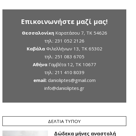
Επικοινωνήστε μαζί μας!
Θεσσαλονίκη
Καρατάσου 7, TK 54626
τηλ.:
231 052 2126
Καβάλα
Φιλελλήνων 13, ΤΚ 65302
τηλ.:
251 083 6705
Αθήνα
Γαμβέτα 12, ΤΚ 10677
τηλ.:
211 410 8039
email:
danioliptes@gmail.com
info@danioliptes.gr
ΔΕΛΤΊΑ ΤΎΠΟΥ
Δώδεκα μήνες αναστολή