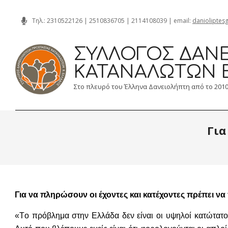
Skip
Τηλ.:
2310522126
|
2510836705
|
2114108039
| email:
danioliptes
to
content
ΣΎΛΛΟΓΟΣ ΔΑΝΕ
ΚΑΤΑΝΑΛΩΤΏΝ 
Στο πλευρό του Έλληνα Δανειολήπτη από το 201
Για
Για να πληρώσουν οι έχοντες και κατέχοντες πρέπει να
«Tο πρόβλημα στην Ελλάδα δεν είναι οι υψηλοί κατώτατο