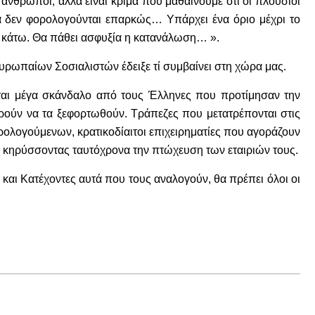
 άνθρωποι, αλλά είναι κρίμα που μαθαίνουμε ότι οι πλούσιοι
λά δεν φορολογούνται επαρκώς… Υπάρχει ένα όριο μέχρι το
α κάτω. Θα πάθει ασφυξία η κατανάλωση… ».
υρωπαίων Σοσιαλιστών έδειξε τί συμβαίνει στη χώρα μας.
ται μέγα σκάνδαλο από τους Έλληνες που προτίμησαν την
ορούν να τα ξεφορτωθούν. Τράπεζες που μετατρέπονται στις
ολογούμενων, κρατικοδίαιτοι επιχειρηματίες που αγοράζουν
ν κηρύσσοντας ταυτόχρονα την πτώχευση των εταιριών τους.
και Κατέχοντες αυτά που τους αναλογούν, θα πρέπει όλοι οι