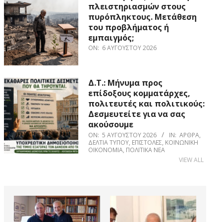
πλειστηριασμών στους
πυρόπληκτους. Μετάθεση
του προβλήματος ή
εμπαιγμός;
ON:
6 ΑΥΓΟΎΣΤΟΥ 2026
Δ.Τ.: Μήνυμα προς
επίδοξους κομματάρχες,
πολιτευτές και πολιτικούς:
Δεσμευτείτε για να σας
ακούσουμε
ON:
5 ΑΥΓΟΎΣΤΟΥ 2026
IN:
ΆΡΘΡΑ
,
ΔΕΛΤΊΑ ΤΎΠΟΥ
,
ΕΠΙΣΤΟΛΈΣ
,
ΚΟΙΝΩΝΙΚΉ
ΟΙΚΟΝΟΜΊΑ
,
ΠΟΛΙΤΙΚΆ ΝΈΑ
VIEW ALL