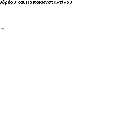
ανδρέου και Παπακωνσταντίνου
en.