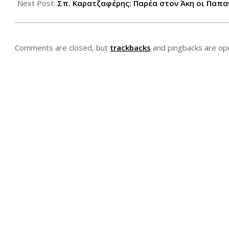
01
Next Post:
Σπ. Καρατζαφέρης: Παρέα στον Άκη οι Παπ
Comments are closed, but
trackbacks
and pingbacks are op