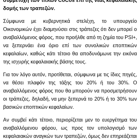
συμμετοχή των τίτλων
CoCos
επί της νέας κεφαλαιακής
δομής των τραπεζών.
Σύμφωνα με κυβερνητικά στελέχη, το υπουργείο
Οικονομικών έχει διαμηνύσει στις τράπεζες ότι δεν μπορεί ο
αναβαλλόμενος φόρος, που προήλθε από τη ζημία του
PSI
+,
να ξεπερνάει ένα όριο επί των συνολικών εποπτικών
κεφαλαίων, καθώς κάτι τέτοιο θα αποδυνάμωνε την εικόνα
της ισχυρής κεφαλαιακής βάσης τους.
Για τον λόγο αυτόν, προτίθεται, σύμφωνα με τις ίδιες πηγές,
να θέσει πλαφόν της τάξης του 20% ή του 30%. Ο
αναβαλλόμενος φόρος που θα μπορούν να προσμετρήσουν
οι τράπεζες, δηλαδή, να μην ξεπερνά το 20% ή το 30% των
βασικών εποπτικών κεφαλαίων.
Αν συμβεί κάτι τέτοιο, περιορίζεται μεν το ευεργέτημα του
αναβαλλόμενου φόρου, ως προς τον υπολογισμό των
κεφαλαιακών αναγκών των τραπεζών, όμως δεν επηρεάζεται