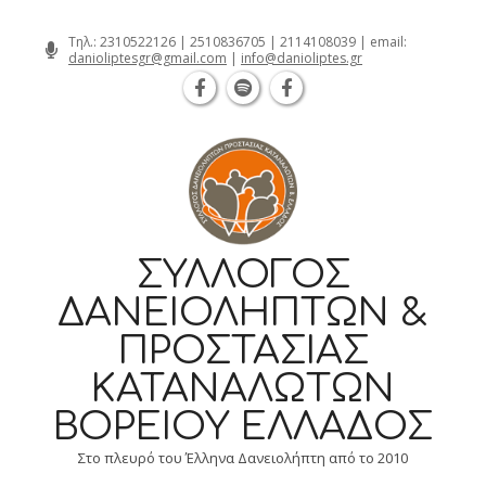
Θεσσαλονίκη Καρατάσου 7, TK 54626 
Skip
Τηλ.:
2310522126
|
2510836705
|
2114108039
| email:
danioliptesgr@gmail.com
|
info@danioliptes.gr
to
content
ΣΎΛΛΟΓΟΣ
ΔΑΝΕΙΟΛΗΠΤΏΝ &
ΠΡΟΣΤΑΣΊΑΣ
ΚΑΤΑΝΑΛΩΤΏΝ
ΒΟΡΕΊΟΥ ΕΛΛΆΔΟΣ
Στο πλευρό του Έλληνα Δανειολήπτη από το 2010