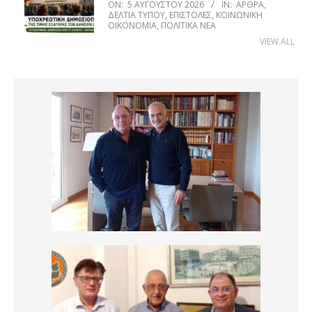
ON:
5 ΑΥΓΟΎΣΤΟΥ 2026
IN:
ΆΡΘΡΑ
,
ΔΕΛΤΊΑ ΤΎΠΟΥ
,
ΕΠΙΣΤΟΛΈΣ
,
ΚΟΙΝΩΝΙΚΉ
ΟΙΚΟΝΟΜΊΑ
,
ΠΟΛΙΤΙΚΆ ΝΈΑ
VIEW ALL