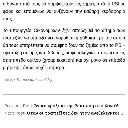
η δυνατότητά τους να συμψηφίζουν τις ζημίες από το
PSI
με
φόρο και επομένως να αυξάνουν την καθαρή κερδοφορία
τους.
Το υπουργείο Οικονομικών έχει αποδεχθεί το αίτημα των
τραπεζών να υπάρξει νέα νομοθετική ρύθμιση, με την οποία
θα τους επιτρέπεται να συμψηφίζουν τις ζημίες από το
PSI
+
εφάπαξ ή σε ορίζοντα 30ετίας, με φορολογικές υποχρεώσεις
σε επίπεδο ομίλου (
group
taxation
) και όχι μόνο σε επίπεδο
μητρικής, όπως ισχύει σήμερα.
Του Χρ. Κίτσιου απο
euro2day
2012-
11-
Previous Post:
Άγριο κράξιμο της Ρεπούση στα Χανιά!
03
Next Post:
Όταν οι τραπεζίτες δεν ήταν ανεξέλεγκτοι…