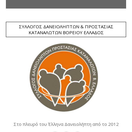
ΣΎΛΛΟΓΟΣ ΔΑΝΕΙΟΛΗΠΤΏΝ & ΠΡΟΣΤΑΣΊΑΣ
ΚΑΤΑΝΑΛΩΤΏΝ ΒΟΡΕΊΟΥ ΕΛΛΆΔΟΣ
Στο πλευρό του Έλληνα Δανειολήπτη από το 2012