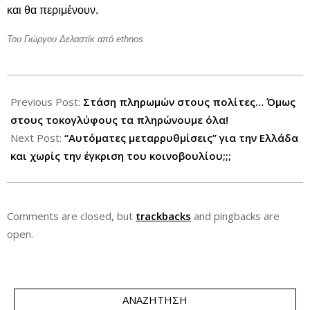
και θα περιμένουν.
Του Γιώργου Δελαστίκ από ethnos
2012-
11-
Previous Post:
Στάση πληρωμών στους πολίτες… Όμως
04
στους τοκογλύφους τα πληρώνουμε όλα!
Next Post:
“Αυτόματες μεταρρυθμίσεις” για την Ελλάδα
και χωρίς την έγκριση του κοινοβουλίου;;;
Comments are closed, but
trackbacks
and pingbacks are
open.
ΑΝΑΖΉΤΗΣΗ