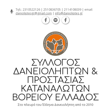
Θεσσαλονίκη Καρατάσου 7, TK 54626 τ
Skip
Τηλ.:
2310522126
|
2510836705
|
2114108039
| email:
danioliptesgr@gmail.com
|
info@danioliptes.gr
to
content
ΣΎΛΛΟΓΟΣ
ΔΑΝΕΙΟΛΗΠΤΏΝ &
ΠΡΟΣΤΑΣΊΑΣ
ΚΑΤΑΝΑΛΩΤΏΝ
ΒΟΡΕΊΟΥ ΕΛΛΆΔΟΣ
Στο πλευρό του Έλληνα Δανειολήπτη από το 2010