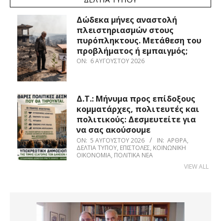
Δώδεκα μήνες αναστολή
πλειστηριασμών στους
πυρόπληκτους. Μετάθεση του
προβλήματος ή εμπαιγμός;
ON:
6 ΑΥΓΟΎΣΤΟΥ 2026
Δ.Τ.: Μήνυμα προς επίδοξους
κομματάρχες, πολιτευτές και
πολιτικούς: Δεσμευτείτε για
να σας ακούσουμε
ON:
5 ΑΥΓΟΎΣΤΟΥ 2026
IN:
ΆΡΘΡΑ
,
ΔΕΛΤΊΑ ΤΎΠΟΥ
,
ΕΠΙΣΤΟΛΈΣ
,
ΚΟΙΝΩΝΙΚΉ
ΟΙΚΟΝΟΜΊΑ
,
ΠΟΛΙΤΙΚΆ ΝΈΑ
VIEW ALL