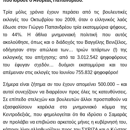
που ίδρυσε ο Ανδρέας Παπανδρέου.
Τρία μόλις χρόνια έχουν περάσει από τις βουλευτικές
εκλογές του Οκτωβρίου του 2009, όταν ο ελληνικός λαός
έδωσε στον Γιώργο Παπανδρέου τρία εκατομμύρια ψήφους,
το 44%. Η άθλια μνημονιακή πολιτική που αυτός
ακολούθησε, όπως και ο διάδοχός του Βαγγέλης Βενιζέλος,
οδήγησαν στην απώλεια των… τριών τετάρτων (!) της
εκλογικής του απήχησης: από τα 3.012.542 ψηφοφόρους
του έφυγαν σχεδόν… δυόμισι εκατομμύρια και του
απέμειναν στις εκλογές του Ιουνίου 755.832 ψηφοφόροι!
Σήμερα είναι ζήτημα αν του έχουν απομείνει 500.000 – και
αυτοί συνεχίζουν να διαρρέουν προς όλες τις κατευθύνσεις.
Σε επίπεδο στελεχών και βουλευτών άλλοι προσπαθούν να
εξασφαλίσουν καρέκλα στο μνημονιακό κόμμα της
Κεντροδεξιάς, που φημολογείται ότι θα ιδρύσει ο Σαμαράς
αν προλάβει να επιβιώσει αρκετούς μήνες η κυβέρνησή του,
κάποιοι λίγοι αλληθωρίζουν προς τον ΣΥΡΙΖΑ και ο Κώστας