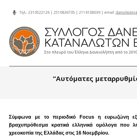
Skip
Τηλ.:
2310522126
|
2510836705
|
2114108039
| email:
danioliptes
to
content
ΣΎΛΛΟΓΟΣ ΔΑΝΕ
ΚΑΤΑΝΑΛΩΤΏΝ 
Στο πλευρό του Έλληνα Δανειολήπτη από το 201
“Αυτόματες μεταρρυθμίσ
Σύμφωνα με το περιοδικό Focus η ευρωζώνη εξ
βραχυπρόθεσμα κρατικά ελληνικά ομόλογα που λ
χρεοκοπία της Ελλάδας στις 16 Νοεμβρίου.