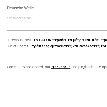
Deutsche Welle
Exomatiakaivlepo
2012-
11-
Previous Post:
Το ΠΑΣΟΚ περνάει τα μέτρα και πάει π
04
Next Post:
Οι τράπεζες εμπνευστές και εκτελεστές το
Comments are closed, but
trackbacks
and pingbacks are op