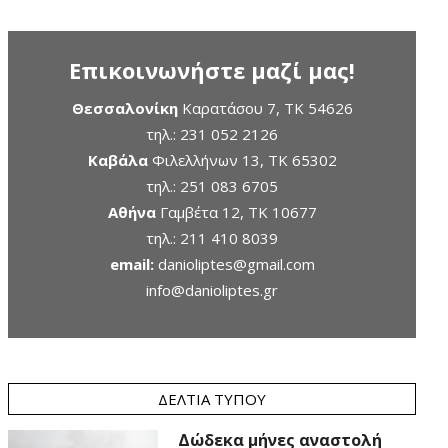
Επικοινωνήστε μαζί μας!
Θεσσαλονίκη
Καρατάσου 7, TK 54626
τηλ.:
231 052 2126
Καβάλα
Φιλελλήνων 13, ΤΚ 65302
τηλ.:
251 083 6705
Αθήνα
Γαμβέτα 12, ΤΚ 10677
τηλ.:
211 410 8039
email:
danioliptes@gmail.com
info@danioliptes.gr
ΔΕΛΤΊΑ ΤΎΠΟΥ
Δώδεκα μήνες αναστολή