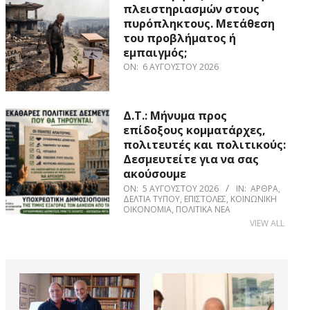
πλειστηριασμών στους
πυρόπληκτους. Μετάθεση
του προβλήματος ή
εμπαιγμός;
ON:
6 ΑΥΓΟΎΣΤΟΥ 2026
Δ.Τ.: Μήνυμα προς
επίδοξους κομματάρχες,
πολιτευτές και πολιτικούς:
Δεσμευτείτε για να σας
ακούσουμε
ON:
5 ΑΥΓΟΎΣΤΟΥ 2026
IN:
ΆΡΘΡΑ
,
ΔΕΛΤΊΑ ΤΎΠΟΥ
,
ΕΠΙΣΤΟΛΈΣ
,
ΚΟΙΝΩΝΙΚΉ
ΟΙΚΟΝΟΜΊΑ
,
ΠΟΛΙΤΙΚΆ ΝΈΑ
VIEW ALL