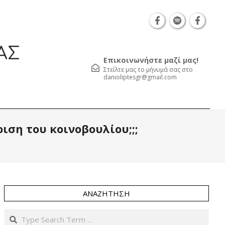
Θεσσαλονίκη Καρατάσου 7, TK 54626 τηλ.: 231 0
ΑΣ
Επικοινωνήστε μαζί μας!
Στείλτε μας το μήνυμά σας στο
danioliptesgr@gmail.com
Prim
ιση του κοινοβουλίου;;;
Navi
Men
ΑΝΑΖΉΤΗΣΗ
Search