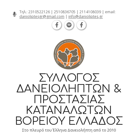
Θεσσαλονίκη Καρατάσου 7, TK 54626 
Skip
Τηλ.:
2310522126
|
2510836705
|
2114108039
| email:
danioliptesgr@gmail.com
|
info@danioliptes.gr
to
content
ΣΎΛΛΟΓΟΣ
ΔΑΝΕΙΟΛΗΠΤΏΝ &
ΠΡΟΣΤΑΣΊΑΣ
ΚΑΤΑΝΑΛΩΤΏΝ
ΒΟΡΕΊΟΥ ΕΛΛΆΔΟΣ
Στο πλευρό του Έλληνα Δανειολήπτη από το 2010