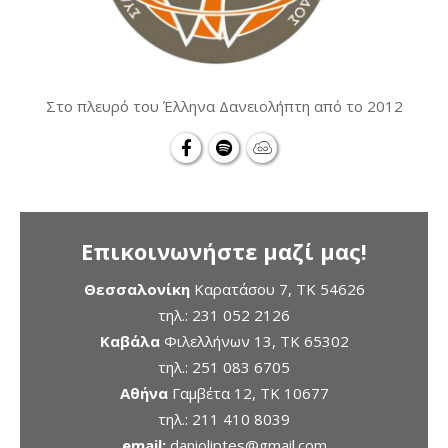
Στο πλευρό του Έλληνα Δανειολήπτη από το 2012
Επικοινωνήστε μαζί μας!
Θεσσαλονίκη
Καρατάσου 7, TK 54626
τηλ.:
231 052 2126
Καβάλα
Φιλελλήνων 13, ΤΚ 65302
τηλ.:
251 083 6705
Αθήνα
Γαμβέτα 12, ΤΚ 10677
τηλ.:
211 410 8039
email:
danioliptes@gmail.com