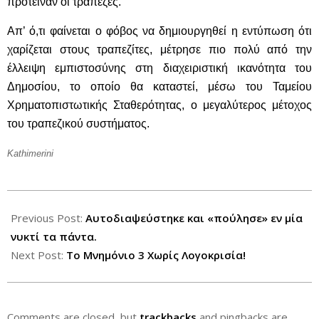
πρότειναν οι τράπεζες.
Απ’ ό,τι φαίνεται ο φόβος να δημιουργηθεί η εντύπωση ότι
χαρίζεται στους τραπεζίτες, μέτρησε πιο πολύ από την
έλλειψη εμπιστοσύνης στη διαχειριστική ικανότητα του
Δημοσίου, το οποίο θα καταστεί, μέσω του Ταμείου
Χρηματοπιστωτικής Σταθερότητας, ο μεγαλύτερος μέτοχος
του τραπεζικού συστήματος.
Kathimerini
2012-
11-
Previous Post:
Αυτοδιαψεύστηκε και «πούλησε» εν μία
05
νυκτί τα πάντα.
Next Post:
Το Μνημόνιο 3 Χωρίς Λογοκρισία!
Comments are closed, but
trackbacks
and pingbacks are