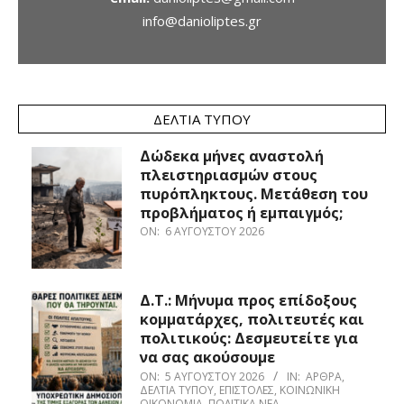
info@danioliptes.gr
ΔΕΛΤΊΑ ΤΎΠΟΥ
Δώδεκα μήνες αναστολή
πλειστηριασμών στους
πυρόπληκτους. Μετάθεση του
προβλήματος ή εμπαιγμός;
ON:
6 ΑΥΓΟΎΣΤΟΥ 2026
Δ.Τ.: Μήνυμα προς επίδοξους
κομματάρχες, πολιτευτές και
πολιτικούς: Δεσμευτείτε για
να σας ακούσουμε
ON:
5 ΑΥΓΟΎΣΤΟΥ 2026
IN:
ΆΡΘΡΑ
,
ΔΕΛΤΊΑ ΤΎΠΟΥ
,
ΕΠΙΣΤΟΛΈΣ
,
ΚΟΙΝΩΝΙΚΉ
ΟΙΚΟΝΟΜΊΑ
,
ΠΟΛΙΤΙΚΆ ΝΈΑ