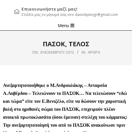
Επικοινωνήστε μαζί μας!
Στείλτε μας το μήνυμά σας στο danioliptesgr@gmail.com
Primary
Menu
Navigation
Menu
ΠΑΣΟΚ, ΤΕΛΟΣ
ON:
8 ΝΟΕΜΒΡΊΟΥ 2012
IN:
ΆΡΘΡΑ
Ανεξαρτητοποιήθηκε ο Μ.Ανδρουλάκης – Ανταρσία
Α.Λοβέρδου – Τελειώνουν το ΠΑΣΟΚ… Να τελειώσουν “εδώ
και τώρα” είτε τον Ε.Βενιζέλο, είτε να δώσουν την χαριστική
βολή στο ημιθανές σώμα του ΠΑΣΟΚ, επιχειρούν πλέον
ανοικτά πρωτοκλασάτα (όσοι έμειναν) στελέχη του κόμματος:
Την ανεξαρτητοποίησή του από το ΠΑΣΟΚ ανακοίνωσε πριν