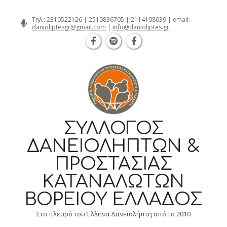
Θεσσαλονίκη Καρατάσου 7, TK 54626 
Skip
Τηλ.:
2310522126
|
2510836705
|
2114108039
| email:
danioliptesgr@gmail.com
|
info@danioliptes.gr
to
content
ΣΎΛΛΟΓΟΣ
ΔΑΝΕΙΟΛΗΠΤΏΝ &
ΠΡΟΣΤΑΣΊΑΣ
ΚΑΤΑΝΑΛΩΤΏΝ
ΒΟΡΕΊΟΥ ΕΛΛΆΔΟΣ
Στο πλευρό του Έλληνα Δανειολήπτη από το 2010