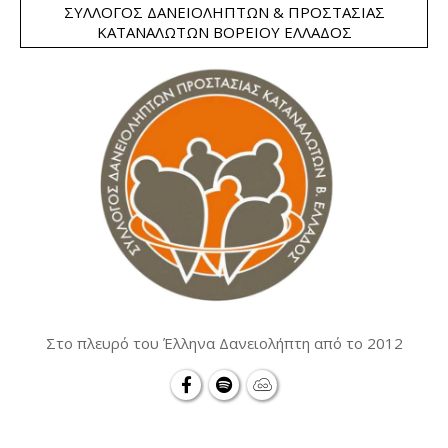
ΣΎΛΛΟΓΟΣ ΔΑΝΕΙΟΛΗΠΤΏΝ & ΠΡΟΣΤΑΣΊΑΣ
ΚΑΤΑΝΑΛΩΤΏΝ ΒΟΡΕΊΟΥ ΕΛΛΆΔΟΣ
Στο πλευρό του Έλληνα Δανειολήπτη από το 2012