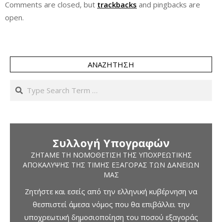
Comments are closed, but
trackbacks
and pingbacks are
open.
ΑΝΑΖΉΤΗΣΗ
Search
Συλλογή Υπογραφών
ΖΗΤΆΜΕ ΤΗ ΝΟΜΟΘΈΤΙΣΗ ΤΗΣ ΥΠΟΧΡΕΩΤΙΚΉΣ
ΑΠΟΚΆΛΥΨΗΣ ΤΗΣ ΤΙΜΉΣ ΕΞΑΓΟΡΆΣ ΤΩΝ ΔΑΝΕΊΩΝ
ΜΑΣ
Ζητήστε και εσείς από την ελληνική κυβέρνηση να
θεσπιστεί άμεσα νόμος που θα επιβάλλει την
υποχρεωτική δημοσιοποίηση του ποσού εξαγοράς