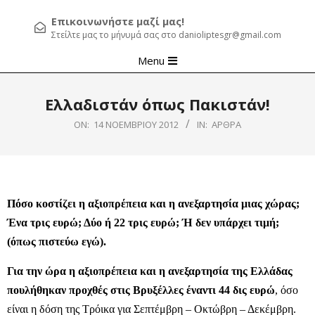
Επικοινωνήστε μαζί μας!
Στείλτε μας το μήνυμά σας στο danioliptesgr@gmail.com
Primary
Menu
Navigation
Menu
Ελλαδιστάν όπως Πακιστάν!
ON:
14 ΝΟΕΜΒΡΊΟΥ 2012
IN:
ΆΡΘΡΑ
Πόσο κοστίζει η αξιοπρέπεια και η ανεξαρτησία μιας χώρας;
Ένα τρις ευρώ; Δύο ή 22 τρις ευρώ; Ή δεν υπάρχει τιμή;
(όπως πιστεύω εγώ).
Για την ώρα η αξιοπρέπεια και η ανεξαρτησία της Ελλάδας
πουλήθηκαν προχθές στις Βρυξέλλες έναντι 44 δις ευρώ
, όσο
είναι η δόση της Τρόικα για Σεπτέμβρη – Οκτώβρη – Δεκέμβρη.