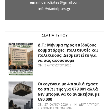
email:
danioliptes@gmail.com
info@danioliptes.gr
ΔΕΛΤΊΑ ΤΎΠΟΥ
Δ.Τ.: Μήνυμα προς επίδοξους
κομματάρχες, πολιτευτές και
πολιτικούς: Δεσμευτείτε για
να σας ακούσουμε
ON:
5 ΑΥΓΟΎΣΤΟΥ 2026
Οικογένεια με 4 παιδιά έχασε
το σπίτι της για €79.001 αλλά
δεν μπορεί να το ανακτήσει με
€90.000
ON:
27 ΙΟΥΛΊΟΥ 2026
IN:
ΔΕΛΤΊΑ ΤΎΠΟΥ
,
ΚΟΙΝΩΝΙΚΉ ΟΙΚΟΝΟΜΊΑ