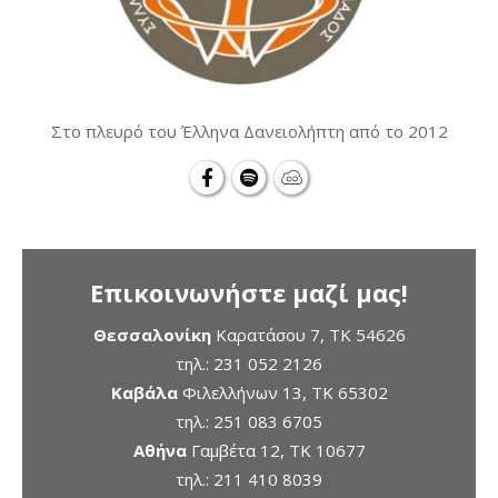
Στο πλευρό του Έλληνα Δανειολήπτη από το 2012
Επικοινωνήστε μαζί μας!
Θεσσαλονίκη
Καρατάσου 7, TK 54626
τηλ.:
231 052 2126
Καβάλα
Φιλελλήνων 13, ΤΚ 65302
τηλ.:
251 083 6705
Αθήνα
Γαμβέτα 12, ΤΚ 10677
τηλ.:
211 410 8039