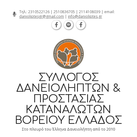
Θεσσαλονίκη Καρατάσου 7, TK 54626 
Skip
Τηλ.:
2310522126
|
2510836705
|
2114108039
| email:
danioliptesgr@gmail.com
|
info@danioliptes.gr
to
content
ΣΎΛΛΟΓΟΣ
ΔΑΝΕΙΟΛΗΠΤΏΝ &
ΠΡΟΣΤΑΣΊΑΣ
ΚΑΤΑΝΑΛΩΤΏΝ
ΒΟΡΕΊΟΥ ΕΛΛΆΔΟΣ
Στο πλευρό του Έλληνα Δανειολήπτη από το 2010