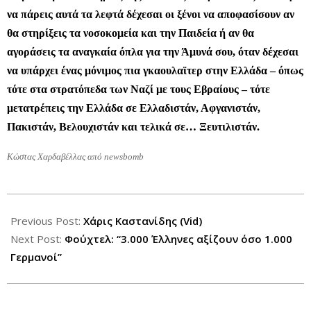
να πάρεις αυτά τα λεφτά δέχεσαι οι ξένοι να αποφασίσουν αν
θα στηρίξεις τα νοσοκομεία και την Παιδεία ή αν θα
αγοράσεις τα αναγκαία όπλα για την Άμυνά σου, όταν δέχεσαι
να υπάρχει ένας μόνιμος πια γκαουλαϊτερ στην Ελλάδα – όπως
τότε στα στρατόπεδα των Ναζί με τους Εβραίους – τότε
μετατρέπεις την Ελλάδα σε Ελλαδιστάν, Αφγανιστάν,
Πακιστάν, Βελουχιστάν και τελικά σε… Ξευτιλιστάν.
Κώστας Χαρδαβέλλας από newsbomb
2012-
11-
Previous Post:
Χάρις Καστανίδης (Vid)
14
Next Post:
Φούχτελ: “3.000 Έλληνες αξίζουν όσο 1.000
Γερμανοί”