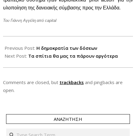
υλοποίηση της δανειακής σύμβασης προς την Ελλάδα.
Του Γιάννη Αγγέλη
από capital
2012-
11-
Previous Post:
Η δημοκρατία των δόσεων
14
Next Post:
Τα σπίτια θα μας τα πάρουν αργότερα
Comments are closed, but
trackbacks
and pingbacks are
open.
ΑΝΑΖΉΤΗΣΗ
Search