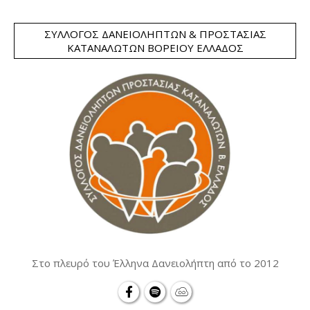
ΣΎΛΛΟΓΟΣ ΔΑΝΕΙΟΛΗΠΤΏΝ & ΠΡΟΣΤΑΣΊΑΣ
ΚΑΤΑΝΑΛΩΤΏΝ ΒΟΡΕΊΟΥ ΕΛΛΆΔΟΣ
Στο πλευρό του Έλληνα Δανειολήπτη από το 2012