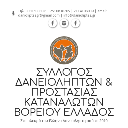
Θεσσαλονίκη Καρατάσου 7, TK 54626 τη
Skip
Τηλ.:
2310522126
|
2510836705
|
2114108039
| email:
danioliptesgr@gmail.com
|
info@danioliptes.gr
to
content
ΣΎΛΛΟΓΟΣ
ΔΑΝΕΙΟΛΗΠΤΏΝ &
ΠΡΟΣΤΑΣΊΑΣ
ΚΑΤΑΝΑΛΩΤΏΝ
ΒΟΡΕΊΟΥ ΕΛΛΆΔΟΣ
Στο πλευρό του Έλληνα Δανειολήπτη από το 2010