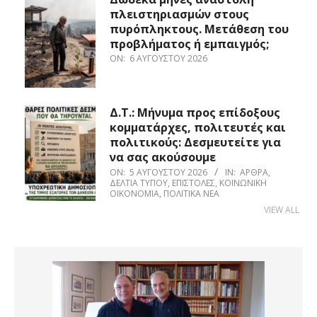
πλειστηριασμών στους
πυρόπληκτους. Μετάθεση του
προβλήματος ή εμπαιγμός;
ON:
6 ΑΥΓΟΎΣΤΟΥ 2026
Δ.Τ.: Μήνυμα προς επίδοξους
κομματάρχες, πολιτευτές και
πολιτικούς: Δεσμευτείτε για
να σας ακούσουμε
ON:
5 ΑΥΓΟΎΣΤΟΥ 2026
IN:
ΆΡΘΡΑ
,
ΔΕΛΤΊΑ ΤΎΠΟΥ
,
ΕΠΙΣΤΟΛΈΣ
,
ΚΟΙΝΩΝΙΚΉ
ΟΙΚΟΝΟΜΊΑ
,
ΠΟΛΙΤΙΚΆ ΝΈΑ
VIEW ALL