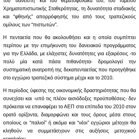
του “δανειστή” και του θεματοφύλακά του, του Ταμείου
Χρηματοπιστωτικής Σταθερότητας, τη δυνατότητα σταδιακής
και “φθηνής” απορρόφησής του από τους τραπεζικούς
ομίλους των “πιστωτών”.
Η πενταετία που θα ακολουθήσει και η οποία συμπίπτει
περίπου με την επιμήκυνση του δανειακού προγράμματος
για την Ελλάδα, με ελάχιστες δυνατότητες για εξαιρέσεις -το
πολύ μία κατά πάσα πιθανότητα- δρομολογεί την
συστηματική ανατροπή της δεκαπενταετίας που προηγήθηκε
στο εγχώριο τραπεζικό σύστημα μέχρι και το 2010.
Η περίοδος ύφεσης της οικονομικής δραστηριότητας που θα
συνεχίσει και -υπό τις πλέον αισιόδοξες προϋποθέσεις- δεν
πρόκειται να επαναφέρει το ΑΕΠ στα επίπεδα του 2010 στον
ορατό ορίζοντα, διαμορφώνει και τους όρους μέσα στους
οποίους οι “παλιοί” ή ακόμα και “νέοι” εγχώριοι μέτοχοι θα
κληθούν να συμμετάσχουν στις αυξήσεις μετοχικού
κεφαλαίου.