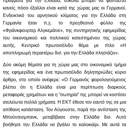
πράγματα για την Ελλάδα, εύκολα μπορεί να φανταστεί
κανείς πόσο έξαλλοι είναι κατά της χώρας μας οι Γερμανοί.
Ενδεικτικό του αρνητικού κλίματος για την Ελλάδα στη
Γερμανία ήταν π.χ. το προχθεσινό φύλλο της
«Φράνκφουρτερ Αλγκεμάινε», της συντηρητικής εφημερίδας
του οικονομικού και πολιτικού κατεστημένου της χώρας
αυτής. Κεντρικό πρωτοσέλιδο θέμα με τίτλο «Η
αποπληρωμή περαιτέρω δισ. για την Ελλάδα πλησιάζει».
Δύο ακόμη θέματα για τη χώρα μας στο οικονομικό τμήμα
της εφημερίδας και ένα πρωτοσέλιδο δηλητηριώδες κύριο
άρθρο, στο οποίο ανέφερε: «Ο Γερμανός φορολογούμενος
βλέπει ότι η Ελλάδα είναι μια περίπτωση διαρκούς
μεταφοράς χρημάτων και η ”σωτηρία” της μπορεί να κοστίσει
ατελείωτα πολλά χρήματα. Η ΕΚΤ έθεσε τον εαυτό της σε μια
απίθανη κατάσταση. Τον Αύγουστο, παρά την αντίσταση της
Μπούντεσμπανκ, μεταβίβασε στην Ελλάδα δισ. Αυτό
βοήθησε την Ελλάδα να βγάλει το καλοκαίρι. Με αυτά τα