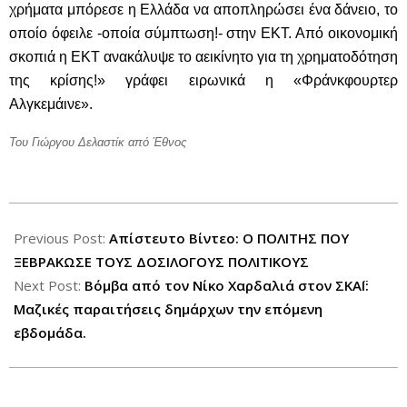
χρήματα μπόρεσε η Ελλάδα να αποπληρώσει ένα δάνειο, το
οποίο όφειλε -οποία σύμπτωση!- στην ΕΚΤ. Από οικονομική
σκοπιά η ΕΚΤ ανακάλυψε το αεικίνητο για τη χρηματοδότηση
της κρίσης!» γράφει ειρωνικά η «Φράνκφουρτερ
Αλγκεμάινε».
Του Γιώργου Δελαστίκ από Έθνος
2012-
11-
Previous Post:
Απίστευτο Bίντεο: O ΠΟΛΙΤΗΣ ΠΟΥ
15
ΞΕΒΡΑΚΩΣΕ ΤΟΥΣ ΔΟΣΙΛΟΓΟΥΣ ΠΟΛΙΤΙΚΟΥΣ
Next Post:
Βόμβα από τον Νίκο Χαρδαλιά στον ΣΚΑΪ:
Μαζικές παραιτήσεις δημάρχων την επόμενη
εβδομάδα.