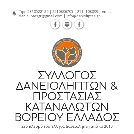
Θεσσαλονίκη Καρατάσου 7, TK 54626 τ
Skip
Τηλ.:
2310522126
|
2510836705
|
2114108039
| email:
danioliptesgr@gmail.com
|
info@danioliptes.gr
to
content
ΣΎΛΛΟΓΟΣ
ΔΑΝΕΙΟΛΗΠΤΏΝ &
ΠΡΟΣΤΑΣΊΑΣ
ΚΑΤΑΝΑΛΩΤΏΝ
ΒΟΡΕΊΟΥ ΕΛΛΆΔΟΣ
Στο πλευρό του Έλληνα Δανειολήπτη από το 2010