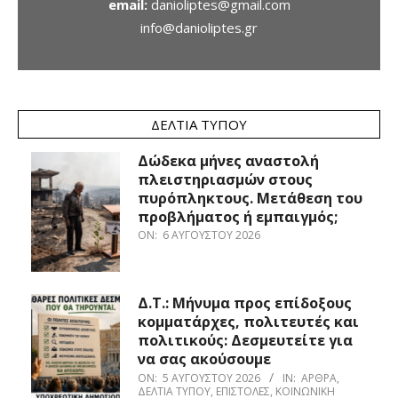
email:
danioliptes@gmail.com
info@danioliptes.gr
ΔΕΛΤΊΑ ΤΎΠΟΥ
Δώδεκα μήνες αναστολή
πλειστηριασμών στους
πυρόπληκτους. Μετάθεση του
προβλήματος ή εμπαιγμός;
ON:
6 ΑΥΓΟΎΣΤΟΥ 2026
Δ.Τ.: Μήνυμα προς επίδοξους
κομματάρχες, πολιτευτές και
πολιτικούς: Δεσμευτείτε για
να σας ακούσουμε
ON:
5 ΑΥΓΟΎΣΤΟΥ 2026
IN:
ΆΡΘΡΑ
,
ΔΕΛΤΊΑ ΤΎΠΟΥ
,
ΕΠΙΣΤΟΛΈΣ
,
ΚΟΙΝΩΝΙΚΉ