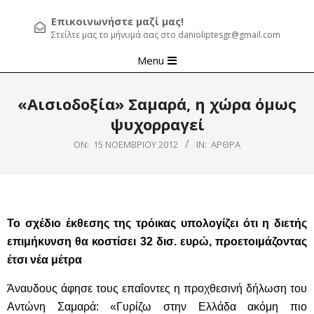
Επικοινωνήστε μαζί μας!
Στείλτε μας το μήνυμά σας στο danioliptesgr@gmail.com
Primary
Menu
Navigation
Menu
«Αισιοδοξία» Σαμαρά, η χώρα όμως
ψυχορραγεί
ON:
15 ΝΟΕΜΒΡΊΟΥ 2012
IN:
ΆΡΘΡΑ
Το σχέδιο έκθεσης της τρόικας υπολογίζει ότι η διετής
επιμήκυνση θα κοστίσει 32 δισ. ευρώ, προετοιμάζοντας
έτσι νέα μέτρα
Άναυδους άφησε τους επαΐοντες η προχθεσινή δήλωση του
Αντώνη Σαμαρά: «Γυρίζω στην Ελλάδα ακόμη πιο