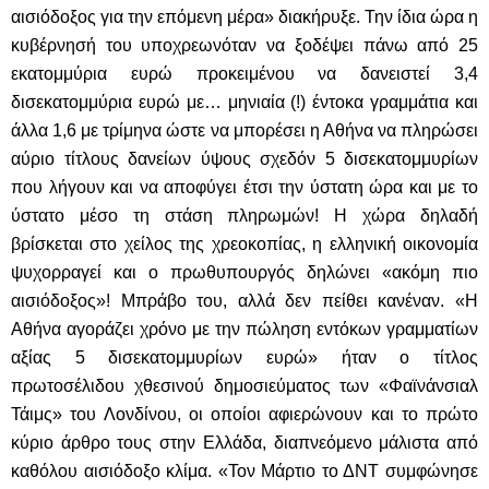
αισιόδοξος για την επόμενη μέρα» διακήρυξε. Την ίδια ώρα η
κυβέρνησή του υποχρεωνόταν να ξοδέψει πάνω από 25
εκατομμύρια ευρώ προκειμένου να δανειστεί 3,4
δισεκατομμύρια ευρώ με… μηνιαία (!) έντοκα γραμμάτια και
άλλα 1,6 με τρίμηνα ώστε να μπορέσει η Αθήνα να πληρώσει
αύριο τίτλους δανείων ύψους σχεδόν 5 δισεκατομμυρίων
που λήγουν και να αποφύγει έτσι την ύστατη ώρα και με το
ύστατο μέσο τη στάση πληρωμών! Η χώρα δηλαδή
βρίσκεται στο χείλος της χρεοκοπίας, η ελληνική οικονομία
ψυχορραγεί και ο πρωθυπουργός δηλώνει «ακόμη πιο
αισιόδοξος»! Μπράβο του, αλλά δεν πείθει κανέναν. «Η
Αθήνα αγοράζει χρόνο με την πώληση εντόκων γραμματίων
αξίας 5 δισεκατομμυρίων ευρώ» ήταν ο τίτλος
πρωτοσέλιδου χθεσινού δημοσιεύματος των «Φαϊνάνσιαλ
Τάιμς» του Λονδίνου, οι οποίοι αφιερώνουν και το πρώτο
κύριο άρθρο τους στην Ελλάδα, διαπνεόμενο μάλιστα από
καθόλου αισιόδοξο κλίμα. «Τον Μάρτιο το ΔΝΤ συμφώνησε