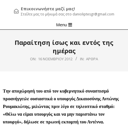
Επικοινωνήστε μαζί μας!
Στείλτε μας το μήνυμά σας στο danioliptesgr@gmail.com
Primary
Menu
Navigation
Menu
Παραίτηση ίσως και εντός της
ημέρας
ON:
16 ΝΟΕΜΒΡΊΟΥ 2012
IN:
ΆΡΘΡΑ
Tην αποχώρησή του από τον κυβερνητικό συνασπισμό
προανήγγειλε ουσιαστικά ο υπουργός Δικαιοσύνης Αντώνης
Ρουμακιώτης, μιλώντας πριν λίγο σε τηλεοπτικό σταθμό:
«Θέλω να είμαι υπουργός και να μην παριστάνω τον
υπουργό», δήλωσε σε πρωινή εκπομπή του Αντέννα.