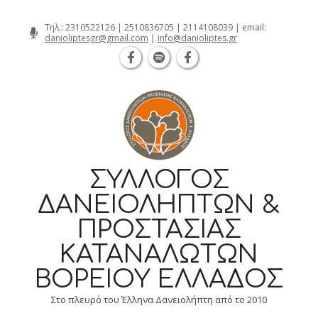
Θεσσαλονίκη Καρατάσου 7, TK 54626 
Skip
Τηλ.:
2310522126
|
2510836705
|
2114108039
| email:
danioliptesgr@gmail.com
|
info@danioliptes.gr
to
content
ΣΎΛΛΟΓΟΣ
ΔΑΝΕΙΟΛΗΠΤΏΝ &
ΠΡΟΣΤΑΣΊΑΣ
ΚΑΤΑΝΑΛΩΤΏΝ
ΒΟΡΕΊΟΥ ΕΛΛΆΔΟΣ
Στο πλευρό του Έλληνα Δανειολήπτη από το 2010