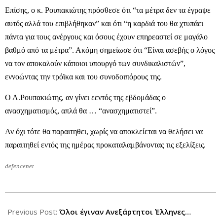
Επίσης, ο κ. Ρουπακιώτης πρόσθεσε ότι “τα μέτρα δεν τα έγραψε
αυτός αλλά του επιβλήθηκαν” και ότι “η καρδιά του θα χτυπάει
πάντα για τους ανέργους και όσους έχουν επηρεαστεί σε μαγάλο
βαθμό από τα μέτρα”. Ακόμη σημείωσε ότι “Είναι ασεβής ο λόγος
να τον αποκαλούν κάποιοι υπουργό των συνδικαλιστών”,
εννοώντας την τρόϊκα και του συνοδοιπόρους της.
Ο Α.Ρουπακιώτης, αν γίνει εεντός της εβδομάδας ο
ανασχηματισμός, απλά θα … “ανασχηματιστεί”.
Αν όχι τότε θα παραιτηθει, χωρίς να αποκλείεται να θελήσει να
παραιτηθεί εντός της ημέρας προκαταλαμβάνοντας τις εξελίξεις.
defencenet
2012-
11-
Previous Post:
Όλοι έγιναν Ανεξάρτητοι Έλληνες…