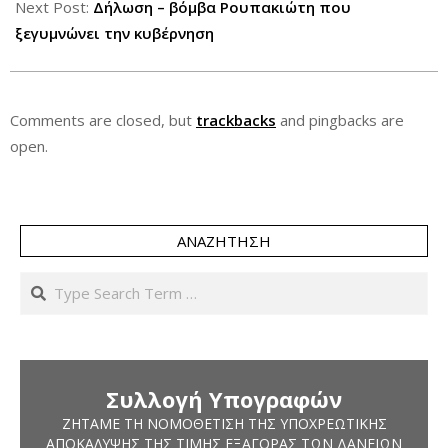
16
Next Post:
Δήλωση – βόμβα Ρουπακιώτη που
ξεγυμνώνει την κυβέρνηση
Comments are closed, but
trackbacks
and pingbacks are
open.
ΑΝΑΖΉΤΗΣΗ
Search
Συλλογή Υπογραφών
ΖΗΤΆΜΕ ΤΗ ΝΟΜΟΘΈΤΙΣΗ ΤΗΣ ΥΠΟΧΡΕΩΤΙΚΉΣ
ΑΠΟΚΆΛΥΨΗΣ ΤΗΣ ΤΙΜΉΣ ΕΞΑΓΟΡΆΣ ΤΩΝ ΔΑΝΕΊΩΝ