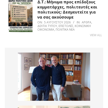
Δ.Τ.: Μήνυμα προς επίδοξους
κομματάρχες, πολιτευτές και
πολιτικούς: Δεσμευτείτε για
να σας ακούσουμε
ON:
5 ΑΥΓΟΎΣΤΟΥ 2026
IN:
ΆΡΘΡΑ
,
ΔΕΛΤΊΑ ΤΎΠΟΥ
,
ΕΠΙΣΤΟΛΈΣ
,
ΚΟΙΝΩΝΙΚΉ
ΟΙΚΟΝΟΜΊΑ
,
ΠΟΛΙΤΙΚΆ ΝΈΑ
VIEW ALL