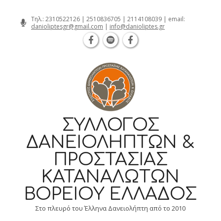
Θεσσαλονίκη Καρατάσου 7, TK 54626 τ
Skip
Τηλ.:
2310522126
|
2510836705
|
2114108039
| email:
danioliptesgr@gmail.com
|
info@danioliptes.gr
to
content
ΣΎΛΛΟΓΟΣ
ΔΑΝΕΙΟΛΗΠΤΏΝ &
ΠΡΟΣΤΑΣΊΑΣ
ΚΑΤΑΝΑΛΩΤΏΝ
ΒΟΡΕΊΟΥ ΕΛΛΆΔΟΣ
Στο πλευρό του Έλληνα Δανειολήπτη από το 2010