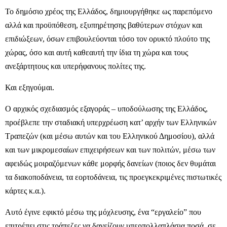
Το δημόσιο χρέος της Ελλάδος, δημιουργήθηκε ως παρεπόμενο
αλλά και προϋπόθεση, εξυπηρέτησης βαθύτερων στόχων και
επιδιώξεων, όσων επιβουλεύονται τόσο τον ορυκτό πλούτο της
χώρας, όσο και αυτή καθεαυτή την ίδια τη χώρα και τους
ανεξάρτητους και υπερήφανους πολίτες της.
Και εξηγούμαι.
Ο αρχικός σχεδιασμός εξαγοράς – υποδούλωσης της Ελλάδος,
προέβλεπε την σταδιακή υπερχρέωση κατ’ αρχήν των Ελληνικών
Τραπεζών (και μέσω αυτών και του Ελληνικού Δημοσίου), αλλά
και των μικρομεσαίων επιχειρήσεων και των πολιτών, μέσω των
αφειδώς μοιραζόμενων κάθε μορφής δανείων (ποιος δεν θυμάται
τα διακοποδάνεια, τα εορτοδάνεια, τις προεγκεκριμένες πιστωτικές
κάρτες κ.α.).
Αυτό έγινε εφικτό μέσω της μόχλευσης, ένα “εργαλείο” που
επιτρέπει στις τράπεζες να δανείζουν υπερπολλαπλάσια ποσά, σε