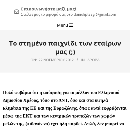
Επικοινωνήστε μαζί μας!
Στείλτε μας το μήνυμά σας στο danioliptesgr@gmail.com
Primary
Menu
Navigation
Menu
Το στημένο παιχνίδι των εταίρων
μας (;)
ON:
22 ΝΟΕΜΒΡΊΟΥ 2012
IN:
ΆΡΘΡΑ
Πολύ φοβάμαι ότι η απόφαση για το μέλλον του Ελληνικού
Δημοσίου Χρέους, τόσο στο ΔΝΤ, όσο και στα υψηλά
κλιμάκια της ΕΕ και της Ευρωζώνης, όπως αυτά εκφράζονται
μέσω της ΕΚΤ και των κεντρικών τραπεζών των χωρών
μελών της, (πιθανόν να) έχει ήδη παρθεί. Απλά, δεν μπορεί να