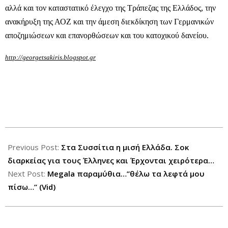
αλλά και τον καταστατικό έλεγχο της Τράπεζας της Ελλάδος, την
ανακήρυξη της ΑΟΖ και την άμεση διεκδίκηση των Γερμανικών
αποζημιώσεων και επανορθώσεων και του κατοχικού δανείου.
http://georgetsakiris.blogspot.gr
2012-
11-
Previous Post:
Στα Συσσίτια η μισή Ελλάδα. Σοκ
22
διαρκείας για τους Έλληνες και Έρχονται χειρότερα…
Next Post:
Megala παραμύθια…”θέλω τα λεφτά μου
πίσω…” (Vid)