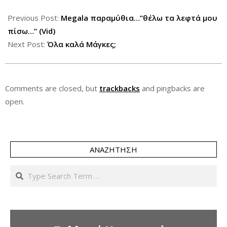
2012-
11-
Previous Post:
Megala παραμύθια…”θέλω τα λεφτά μου
22
πίσω…” (Vid)
Next Post:
Όλα καλά Μάγκες;
Comments are closed, but
trackbacks
and pingbacks are
open.
ΑΝΑΖΉΤΗΣΗ
Search