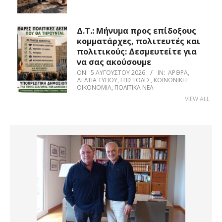
Δ.Τ.: Μήνυμα προς επίδοξους
κομματάρχες, πολιτευτές και
πολιτικούς: Δεσμευτείτε για
να σας ακούσουμε
ON:
5 ΑΥΓΟΎΣΤΟΥ 2026
IN:
ΆΡΘΡΑ
,
ΔΕΛΤΊΑ ΤΎΠΟΥ
,
ΕΠΙΣΤΟΛΈΣ
,
ΚΟΙΝΩΝΙΚΉ
ΟΙΚΟΝΟΜΊΑ
,
ΠΟΛΙΤΙΚΆ ΝΈΑ
VIEW ALL