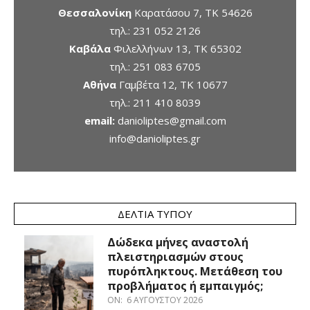
Θεσσαλονίκη
Καρατάσου 7, TK 54626
τηλ.:
231 052 2126
Καβάλα
Φιλελλήνων 13, ΤΚ 65302
τηλ.:
251 083 6705
Αθήνα
Γαμβέτα 12, ΤΚ 10677
τηλ.:
211 410 8039
email:
danioliptes@gmail.com
info@danioliptes.gr
ΔΕΛΤΊΑ ΤΎΠΟΥ
Δώδεκα μήνες αναστολή
πλειστηριασμών στους
πυρόπληκτους. Μετάθεση του
προβλήματος ή εμπαιγμός;
ON:
6 ΑΥΓΟΎΣΤΟΥ 2026