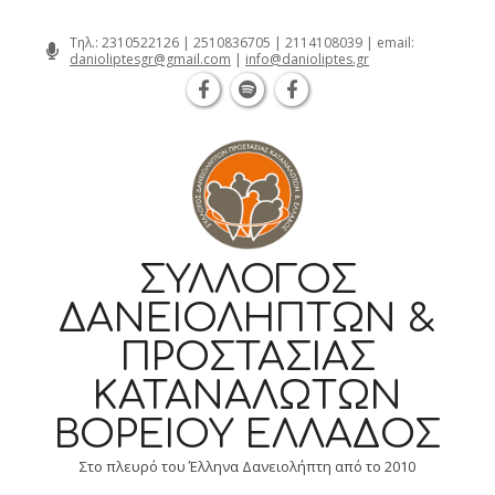
Θεσσαλονίκη Καρατάσου 7, TK 54626 
Skip
Τηλ.:
2310522126
|
2510836705
|
2114108039
| email:
danioliptesgr@gmail.com
|
info@danioliptes.gr
to
content
ΣΎΛΛΟΓΟΣ
ΔΑΝΕΙΟΛΗΠΤΏΝ &
ΠΡΟΣΤΑΣΊΑΣ
ΚΑΤΑΝΑΛΩΤΏΝ
ΒΟΡΕΊΟΥ ΕΛΛΆΔΟΣ
Στο πλευρό του Έλληνα Δανειολήπτη από το 2010