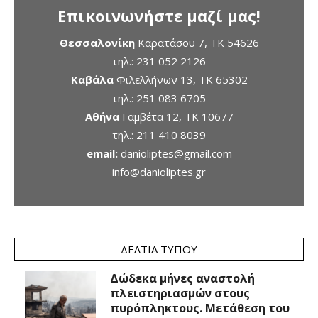
Επικοινωνήστε μαζί μας!
Θεσσαλονίκη
Καρατάσου 7, TK 54626
τηλ.:
231 052 2126
Καβάλα
Φιλελλήνων 13, ΤΚ 65302
τηλ.:
251 083 6705
Αθήνα
Γαμβέτα 12, ΤΚ 10677
τηλ.:
211 410 8039
email:
danioliptes@gmail.com
info@danioliptes.gr
ΔΕΛΤΊΑ ΤΎΠΟΥ
Δώδεκα μήνες αναστολή
πλειστηριασμών στους
πυρόπληκτους. Μετάθεση του