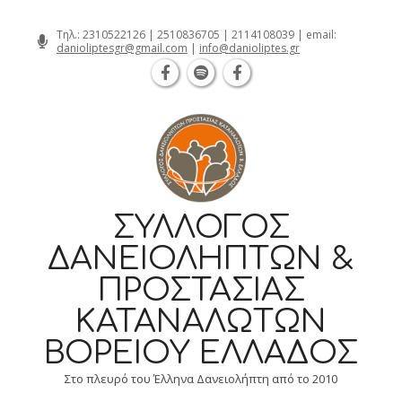
Θεσσαλονίκη Καρατάσου 7, TK 54626
Skip
Τηλ.:
2310522126
|
2510836705
|
2114108039
| email:
danioliptesgr@gmail.com
|
info@danioliptes.gr
to
content
ΣΎΛΛΟΓΟΣ
ΔΑΝΕΙΟΛΗΠΤΏΝ &
ΠΡΟΣΤΑΣΊΑΣ
ΚΑΤΑΝΑΛΩΤΏΝ
ΒΟΡΕΊΟΥ ΕΛΛΆΔΟΣ
Στο πλευρό του Έλληνα Δανειολήπτη από το 2010