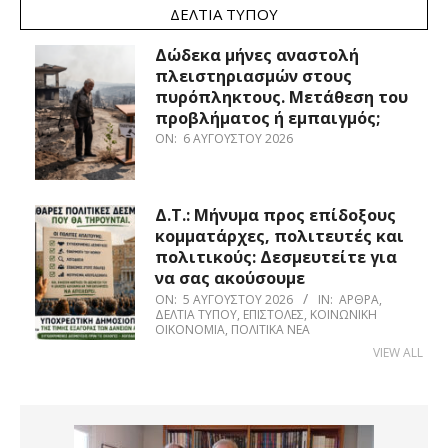
ΔΕΛΤΊΑ ΤΎΠΟΥ
Δώδεκα μήνες αναστολή
πλειστηριασμών στους
πυρόπληκτους. Μετάθεση του
προβλήματος ή εμπαιγμός;
ON:
6 ΑΥΓΟΎΣΤΟΥ 2026
Δ.Τ.: Μήνυμα προς επίδοξους
κομματάρχες, πολιτευτές και
πολιτικούς: Δεσμευτείτε για
να σας ακούσουμε
ON:
5 ΑΥΓΟΎΣΤΟΥ 2026
IN:
ΆΡΘΡΑ
,
ΔΕΛΤΊΑ ΤΎΠΟΥ
,
ΕΠΙΣΤΟΛΈΣ
,
ΚΟΙΝΩΝΙΚΉ
ΟΙΚΟΝΟΜΊΑ
,
ΠΟΛΙΤΙΚΆ ΝΈΑ
VIEW ALL