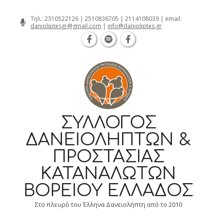
Θεσσαλονίκη Καρατάσου 7, TK 54626 
Skip
Τηλ.:
2310522126
|
2510836705
|
2114108039
| email:
danioliptesgr@gmail.com
|
info@danioliptes.gr
to
content
ΣΎΛΛΟΓΟΣ
ΔΑΝΕΙΟΛΗΠΤΏΝ &
ΠΡΟΣΤΑΣΊΑΣ
ΚΑΤΑΝΑΛΩΤΏΝ
ΒΟΡΕΊΟΥ ΕΛΛΆΔΟΣ
Στο πλευρό του Έλληνα Δανειολήπτη από το 2010