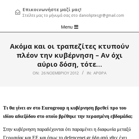
Επικοινωνήστε μαζί μας!
Στείλτε μας το μήνυμά σας στο danioliptesgr@gmail.com
Primary
Menu
Navigation
Menu
Ακόμα και οι τραπεζίτες κτυπούν
πλέον την κυβέρνηση – Αν όχι
αύριο δόση, τότε…
ON:
26 ΝΟΕΜΒΡΊΟΥ 2012
IN:
ΆΡΘΡΑ
Τι θα γίνει αν στο Εurogroup η κυβέρνηση βρεθεί προ του
ιδίου αδιεξόδου στο οποίο βρέθηκε την περασμένη εβδομάδα;
Στην κυβέρνηση παραδέχονται ότι παραμένει η διαφωνία μεταξύ
Γερμανίας και ΕΕ και όπως το defencenet.gr ήδη από χθες έχει