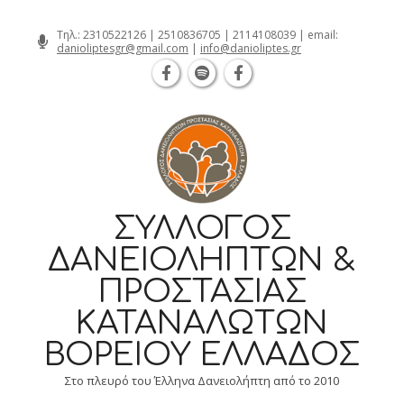
Θεσσαλονίκη Καρατάσου 7, TK 54626 
Skip
Τηλ.:
2310522126
|
2510836705
|
2114108039
| email:
danioliptesgr@gmail.com
|
info@danioliptes.gr
to
content
ΣΎΛΛΟΓΟΣ
ΔΑΝΕΙΟΛΗΠΤΏΝ &
ΠΡΟΣΤΑΣΊΑΣ
ΚΑΤΑΝΑΛΩΤΏΝ
ΒΟΡΕΊΟΥ ΕΛΛΆΔΟΣ
Στο πλευρό του Έλληνα Δανειολήπτη από το 2010