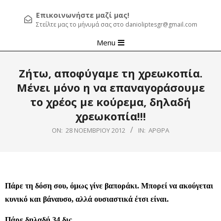
Επικοινωνήστε μαζί μας!
Στείλτε μας το μήνυμά σας στο danioliptesgr@gmail.com
Primary
Menu
Navigation
Menu
Ζήτω, αποφύγαμε τη χρεωκοπία.
Μένει μόνο η να επαναγοράσουμε
το χρέος με κούρεμα, δηλαδή
χρεωκοπία!!!
ON:
28 ΝΟΕΜΒΡΊΟΥ 2012
IN:
ΆΡΘΡΑ
Πάρε τη δόση σου, όμως γίνε βαποράκι. Μπορεί να ακούγεται
κυνικό και βάναυσο, αλλά ουσιαστικά έτσι είναι.
Πάρε δηλαδή 34 δις.