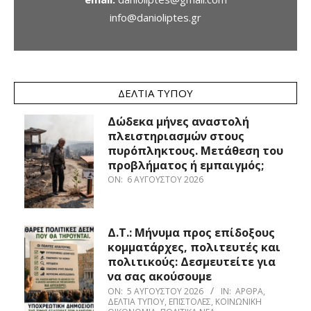
info@danioliptes.gr
ΔΕΛΤΊΑ ΤΎΠΟΥ
Δώδεκα μήνες αναστολή
πλειστηριασμών στους
πυρόπληκτους. Μετάθεση του
προβλήματος ή εμπαιγμός;
ON:
6 ΑΥΓΟΎΣΤΟΥ 2026
Δ.Τ.: Μήνυμα προς επίδοξους
κομματάρχες, πολιτευτές και
πολιτικούς: Δεσμευτείτε για
να σας ακούσουμε
ON:
5 ΑΥΓΟΎΣΤΟΥ 2026
IN:
ΆΡΘΡΑ
,
ΔΕΛΤΊΑ ΤΎΠΟΥ
,
ΕΠΙΣΤΟΛΈΣ
,
ΚΟΙΝΩΝΙΚΉ