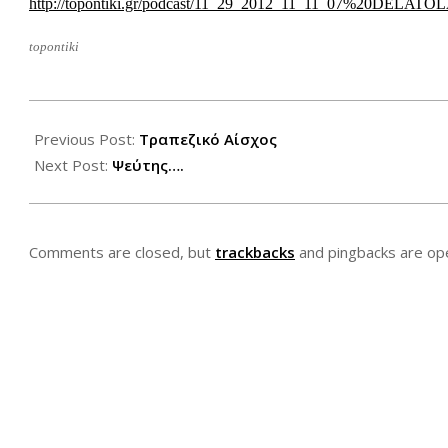
http://topontiki.gr/podcast/11_29_2012_11_11_07%20DELATO
topontiki
2012-
11-
Previous Post:
Τραπεζικό Αίσχος
30
Next Post:
Ψεύτης….
Comments are closed, but
trackbacks
and pingbacks are op