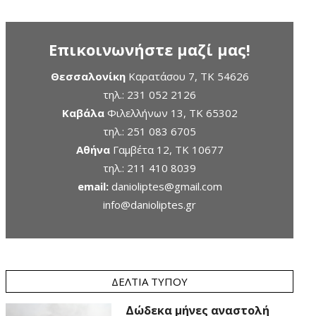
Επικοινωνήστε μαζί μας!
Θεσσαλονίκη
Καρατάσου 7, TK 54626
τηλ.:
231 052 2126
Καβάλα
Φιλελλήνων 13, ΤΚ 65302
τηλ.:
251 083 6705
Αθήνα
Γαμβέτα 12, ΤΚ 10677
τηλ.:
211 410 8039
email:
danioliptes@gmail.com
info@danioliptes.gr
ΔΕΛΤΊΑ ΤΎΠΟΥ
Δώδεκα μήνες αναστολή