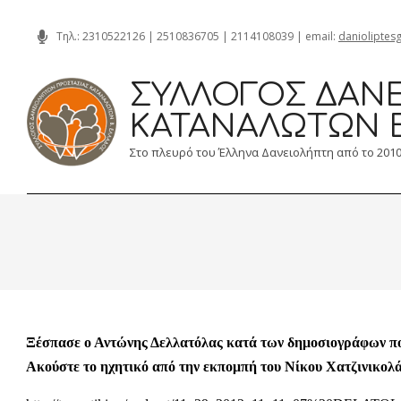
Skip
Τηλ.:
2310522126
|
2510836705
|
2114108039
| email:
danioliptes
to
content
ΣΎΛΛΟΓΟΣ ΔΑΝΕ
ΚΑΤΑΝΑΛΩΤΏΝ 
Στο πλευρό του Έλληνα Δανειολήπτη από το 201
Ξέσπασε ο Αντώνης Δελλατόλας κατά των δημοσιογράφων που
Ακούστε το ηχητικό από την εκπομπή του Νίκου Χατζινικολά