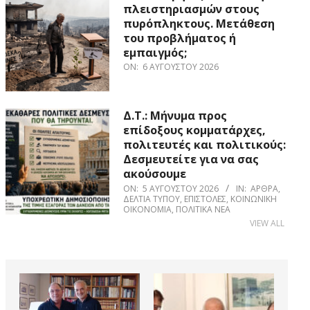
πλειστηριασμών στους
πυρόπληκτους. Μετάθεση
του προβλήματος ή
εμπαιγμός;
ON:
6 ΑΥΓΟΎΣΤΟΥ 2026
Δ.Τ.: Μήνυμα προς
επίδοξους κομματάρχες,
πολιτευτές και πολιτικούς:
Δεσμευτείτε για να σας
ακούσουμε
ON:
5 ΑΥΓΟΎΣΤΟΥ 2026
IN:
ΆΡΘΡΑ
,
ΔΕΛΤΊΑ ΤΎΠΟΥ
,
ΕΠΙΣΤΟΛΈΣ
,
ΚΟΙΝΩΝΙΚΉ
ΟΙΚΟΝΟΜΊΑ
,
ΠΟΛΙΤΙΚΆ ΝΈΑ
VIEW ALL