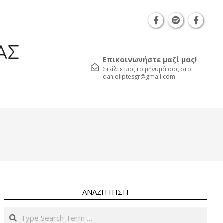
Θεσσαλονίκη Καρατάσου 7, TK 54626 τηλ.: 231 05
ΑΣ
Επικοινωνήστε μαζί μας!
Στείλτε μας το μήνυμά σας στο
danioliptesgr@gmail.com
Prim
Navi
Men
ΑΝΑΖΉΤΗΣΗ
Search