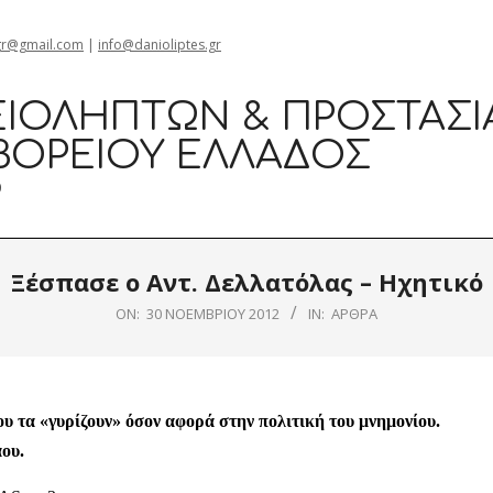
gr@gmail.com
|
info@danioliptes.gr
ΙΟΛΗΠΤΏΝ & ΠΡΟΣΤΑΣΊ
ΒΟΡΕΊΟΥ ΕΛΛΆΔΟΣ
0
Ξέσπασε ο Αντ. Δελλατόλας – Ηχητικό
ON:
30 ΝΟΕΜΒΡΊΟΥ 2012
IN:
ΆΡΘΡΑ
 τα «γυρίζουν» όσον αφορά στην πολιτική του μνημονίου.
ου.