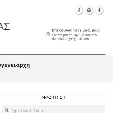
Θεσσαλονίκη Καρατάσου 7, TK 54626 τηλ.: 231 0
ΑΣ
Επικοινωνήστε μαζί μας!
Στείλτε μας το μήνυμά σας στο
danioliptesgr@gmail.com
Prim
ογενειάρχη
Navi
Men
ΑΝΑΖΉΤΗΣΗ
Search