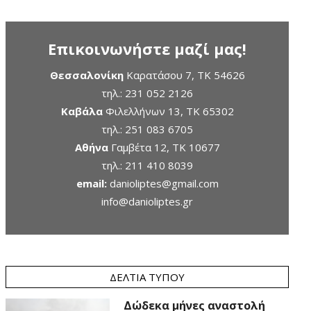
Επικοινωνήστε μαζί μας!
Θεσσαλονίκη
Καρατάσου 7, TK 54626
τηλ.:
231 052 2126
Καβάλα
Φιλελλήνων 13, ΤΚ 65302
τηλ.:
251 083 6705
Αθήνα
Γαμβέτα 12, ΤΚ 10677
τηλ.:
211 410 8039
email:
danioliptes@gmail.com
info@danioliptes.gr
ΔΕΛΤΊΑ ΤΎΠΟΥ
Δώδεκα μήνες αναστολή