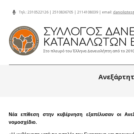
Skip
Τηλ.:
2310522126
|
2510836705
|
2114108039
| email:
danioliptes
to
content
ΣΎΛΛΟΓΟΣ ΔΑΝΕ
ΚΑΤΑΝΑΛΩΤΏΝ 
Στο πλευρό του Έλληνα Δανειολήπτη από το 201
Ανεξάρτητ
Νέα επίθεση στην κυβέρνηση εξαπέλυσαν οι Ανε
νομοσχέδιο.