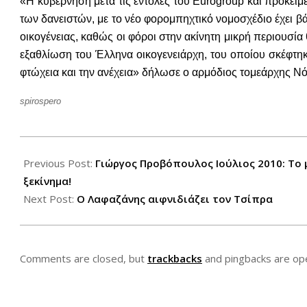
«Η κυβέρνηση μετά τις εντολές του Eurogroup και προκει
των δανειστών, με το νέο φορομπηχτικό νομοσχέδιο έχει βάλ
οικογένειας, καθώς οι φόροι στην ακίνητη μικρή περιουσία
εξαθλίωση του Έλληνα οικογενειάρχη, του οποίου σκέφτηκ
φτώχεια και την ανέχεια» δήλωσε ο αρμόδιος τομεάρχης Ν
spirospero
2012-
12-
Previous Post:
Γιώργος Προβόπουλος Ιούλιος 2010: Το
01
ξεκίνημα!
Next Post:
Ο Λαφαζάνης αιφνιδιάζει τον Τσίπρα
Comments are closed, but
trackbacks
and pingbacks are op