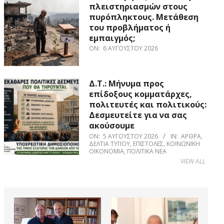
πλειστηριασμών στους
πυρόπληκτους. Μετάθεση
του προβλήματος ή
εμπαιγμός;
ON:
6 ΑΥΓΟΎΣΤΟΥ 2026
Δ.Τ.: Μήνυμα προς
επίδοξους κομματάρχες,
πολιτευτές και πολιτικούς:
Δεσμευτείτε για να σας
ακούσουμε
ON:
5 ΑΥΓΟΎΣΤΟΥ 2026
IN:
ΆΡΘΡΑ
,
ΔΕΛΤΊΑ ΤΎΠΟΥ
,
ΕΠΙΣΤΟΛΈΣ
,
ΚΟΙΝΩΝΙΚΉ
ΟΙΚΟΝΟΜΊΑ
,
ΠΟΛΙΤΙΚΆ ΝΈΑ
VIEW ALL