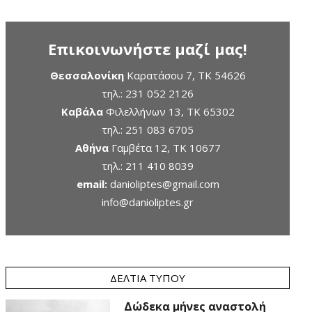
Επικοινωνήστε μαζί μας!
Θεσσαλονίκη
Καρατάσου 7, TK 54626
τηλ.:
231 052 2126
Καβάλα
Φιλελλήνων 13, ΤΚ 65302
τηλ.:
251 083 6705
Αθήνα
Γαμβέτα 12, ΤΚ 10677
τηλ.:
211 410 8039
email:
danioliptes@gmail.com
info@danioliptes.gr
ΔΕΛΤΊΑ ΤΎΠΟΥ
Δώδεκα μήνες αναστολή