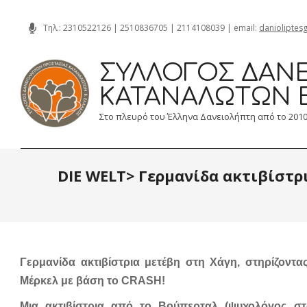
Skip
Τηλ.:
2310522126
|
2510836705
|
2114108039
| email:
danioliptes
to
content
ΣΎΛΛΟΓΟΣ ΔΑΝΕ
ΚΑΤΑΝΑΛΩΤΏΝ 
Στο πλευρό του Έλληνα Δανειολήπτη από το 201
DIE WELT> Γερμανίδα ακτιβίστρι
Γερμανίδα ακτιβίστρια μετέβη στη Χάγη, στηρίζοντ
Μέρκελ με βάση το CRASH!
Μια ακτιβίστρια από το Βούπερταλ (ψυχολόγος στ