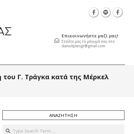
Θεσσαλονίκη Καρατάσου 7, TK 54626 τηλ.: 231 05
ΑΣ
Επικοινωνήστε μαζί μας!
Στείλτε μας το μήνυμά σας στο
danioliptesgr@gmail.com
Prim
η του Γ. Τράγκα κατά της Μέρκελ
Navi
Men
ΑΝΑΖΉΤΗΣΗ
Search