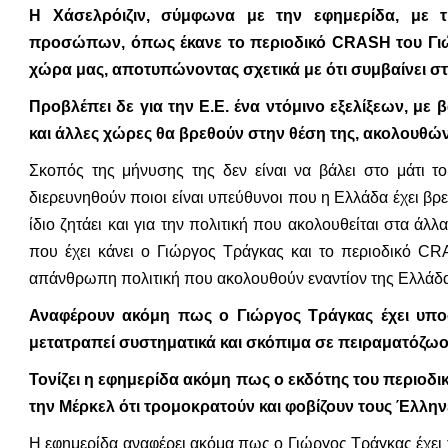
Η Χάσελρόιζιν, σύμφωνα με την εφημερίδα, με τ
προσώπων, όπως έκανε το περιοδικό CRASH του Γιώρ
χώρα μας, αποτυπώνοντας σχετικά με ότι συμβαίνει σ
Προβλέπει δε για την Ε.Ε. ένα ντόμινο εξελίξεων, με
και άλλες χώρες θα βρεθούν στην θέση της, ακολουθώντ
Σκοπός της μήνυσης της δεν είναι να βάλει στο μάτι τ
διερευνηθούν ποιοι είναι υπεύθυνοι που η Ελλάδα έχει β
ίδιο ζητάει και για την πολιτική που ακολουθείται στα άλλ
που έχει κάνει ο Γιώργος Τράγκας και το περιοδικό CR
απάνθρωπη πολιτική που ακολουθούν εναντίον της Ελλάδ
Αναφέρουν ακόμη πως ο Γιώργος Τράγκας έχει υποστ
μετατραπεί συστηματικά και σκόπιμα σε πειραματόζωο
Τονίζει η εφημερίδα ακόμη πως ο εκδότης του περιοδι
την Μέρκελ ότι τρομοκρατούν και φοβίζουν τους Έλλην
Η εφημερίδα αναφέρει ακόμα πως ο Γιώργος Τράγκας έχει το