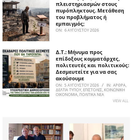
πλειστηριασμών στους
πυρόπληκτους. Μετάθεση
του προβλήματος ή
εμπαιγμός;
ON:
6 ΑΥΓΟΎΣΤΟΥ 2026
Δ.Τ.: Μήνυμα προς
επίδοξους κομματάρχες,
πολιτευτές και πολιτικούς:
Δεσμευτείτε για να σας
ακούσουμε
ON:
5 ΑΥΓΟΎΣΤΟΥ 2026
IN:
ΆΡΘΡΑ
,
ΔΕΛΤΊΑ ΤΎΠΟΥ
,
ΕΠΙΣΤΟΛΈΣ
,
ΚΟΙΝΩΝΙΚΉ
ΟΙΚΟΝΟΜΊΑ
,
ΠΟΛΙΤΙΚΆ ΝΈΑ
VIEW ALL