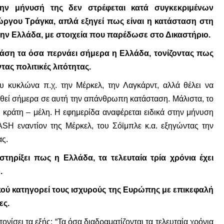
ην μήνυσή της δεν στρέφεται κατά συγκεκριμένων
γου Τράγκα, απλά εξηγεί πως είναι η κατάσταση στη
την Ελλάδα, με στοιχεία που παρέδωσε στο Δικαστήριο.
 βάση τα όσα περνάει σήμερα η Ελλάδα, τονίζοντας πως
ας πολιτικές λιτότητας.
ου κυκλώνα π.χ. την Μέρκελ, την Λαγκάρντ, αλλά θέλει να
ρεθεί σήμερα σε αυτή την απάνθρωπη κατάσταση. Μάλιστα, το
α κράτη – μέλη.
Η εφημερίδα αναφέρεται ειδικά στην μήνυση
ASH εναντίον της Μέρκελ, του Σόϊμπλε κ.α. εξηγώντας την
ας.
ηρίξει πως η Ελλάδα, τα τελευταία τρία χρόνια έχει
.
κού κατηγορεί τους ισχυρούς της Ευρώπης με επικεφαλή
ες.
νίσει τα εξής: “Τα όσα διαδραματίζονται τα τελευταία χρόνια