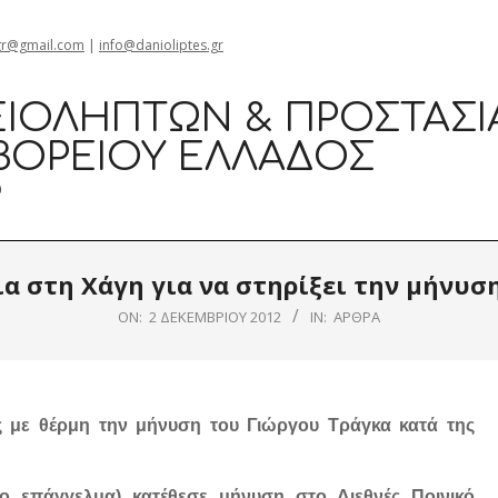
gr@gmail.com
|
info@danioliptes.gr
ΙΟΛΗΠΤΏΝ & ΠΡΟΣΤΑΣΊ
ΒΟΡΕΊΟΥ ΕΛΛΆΔΟΣ
0
α στη Χάγη για να στηρίξει την μήνυσ
ON:
2 ΔΕΚΕΜΒΡΊΟΥ 2012
IN:
ΆΡΘΡΑ
ας με θέρμη την μήνυση του Γιώργου Τράγκα κατά της
ο επάγγελμα) κατέθεσε μήνυση στο Διεθνές Ποινικό