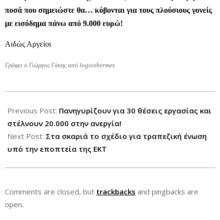
ποσά που σημειώστε θα… κόβονται για τους πλούσιους γονείς
με εισόδημα πάνω από 9.000 ευρώ!
Αιδώς Αργείοι
Γράφει ο Γιώργος Γάκης από logioshermes
2012-
12-
Previous Post:
Πανηγυρίζουν για 30 θέσεις εργασίας και
04
στέλνουν 20.000 στην ανεργία!
Next Post:
Στα σκαριά το σχέδιο για τραπεζική ένωση
υπό την εποπτεία της ΕΚΤ
Comments are closed, but
trackbacks
and pingbacks are
open.