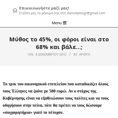
Επικοινωνήστε μαζί μας!
Στείλτε μας το μήνυμά σας στο danioliptesgr@gmail.com
Primary
Menu
Navigation
Menu
Μύθος το 45%, οι φόροι είναι στο
68% και βάλε…;
ON:
4 ΔΕΚΕΜΒΡΊΟΥ 2012
IN:
ΆΡΘΡΑ
Το τρικ του οικονομικού επιτελείου που καταδικάζει όλους
τους Έλληνες να ζούνε με 580 ευρώ.
Αν ο στόχος της
Κυβέρνησης είναι να εξαθλιώσουν τους πολίτες και να τους
οδηγήσουν στην πείνα, τότε θα πρέπει να τους δώσουμε
«συγχαρητήρια» γιατί το πέτυχαν.