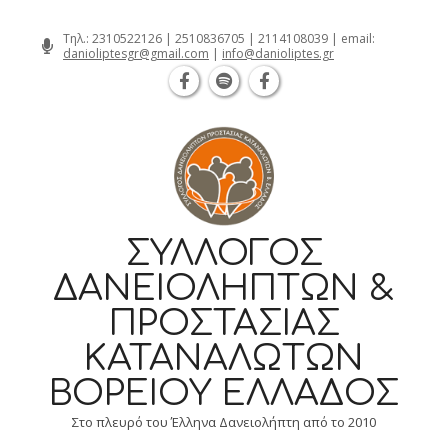
Θεσσαλονίκη Καρατάσου 7, TK 54626 
Skip
Τηλ.:
2310522126
|
2510836705
|
2114108039
| email:
danioliptesgr@gmail.com
|
info@danioliptes.gr
to
content
ΣΎΛΛΟΓΟΣ
ΔΑΝΕΙΟΛΗΠΤΏΝ &
ΠΡΟΣΤΑΣΊΑΣ
ΚΑΤΑΝΑΛΩΤΏΝ
ΒΟΡΕΊΟΥ ΕΛΛΆΔΟΣ
Στο πλευρό του Έλληνα Δανειολήπτη από το 2010