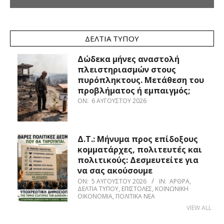
ΔΕΛΤΊΑ ΤΎΠΟΥ
Δώδεκα μήνες αναστολή
πλειστηριασμών στους
πυρόπληκτους. Μετάθεση του
προβλήματος ή εμπαιγμός;
ON:
6 ΑΥΓΟΎΣΤΟΥ 2026
Δ.Τ.: Μήνυμα προς επίδοξους
κομματάρχες, πολιτευτές και
πολιτικούς: Δεσμευτείτε για
να σας ακούσουμε
ON:
5 ΑΥΓΟΎΣΤΟΥ 2026
IN:
ΆΡΘΡΑ
,
ΔΕΛΤΊΑ ΤΎΠΟΥ
,
ΕΠΙΣΤΟΛΈΣ
,
ΚΟΙΝΩΝΙΚΉ
ΟΙΚΟΝΟΜΊΑ
,
ΠΟΛΙΤΙΚΆ ΝΈΑ
VIEW ALL