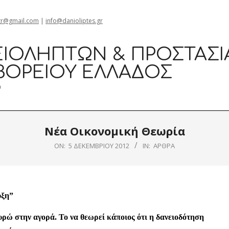
gr@gmail.com
|
info@danioliptes.gr
ΙΟΛΗΠΤΏΝ & ΠΡΟΣΤΑΣΊ
ΒΟΡΕΊΟΥ ΕΛΛΆΔΟΣ
0
Νέα Οικονομική Θεωρία
ON:
5 ΔΕΚΕΜΒΡΊΟΥ 2012
IN:
ΆΡΘΡΑ
υξη”
ευρώ στην αγορά. Το να θεωρεί κάποιος ότι η δανειοδότηση