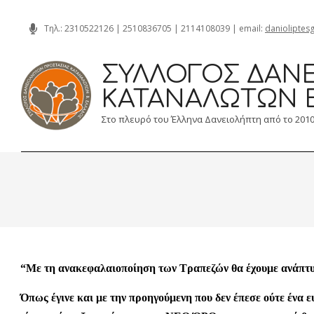
Skip
Τηλ.:
2310522126
|
2510836705
|
2114108039
| email:
danioliptes
to
content
ΣΎΛΛΟΓΟΣ ΔΑΝΕ
ΚΑΤΑΝΑΛΩΤΏΝ 
Στο πλευρό του Έλληνα Δανειολήπτη από το 201
“Με τη ανακεφαλαιοποίηση των Τραπεζών θα έχουμε ανάπτ
Όπως έγινε και με την προηγούμενη που δεν έπεσε ούτε ένα 