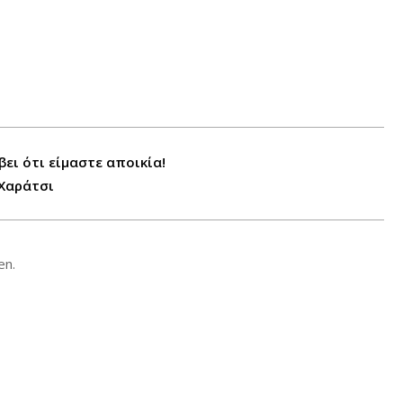
βει ότι είμαστε αποικία!
 Χαράτσι
en.