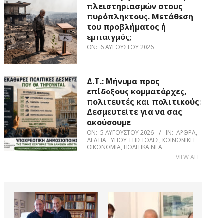
πλειστηριασμών στους
πυρόπληκτους. Μετάθεση
του προβλήματος ή
εμπαιγμός;
ON:
6 ΑΥΓΟΎΣΤΟΥ 2026
Δ.Τ.: Μήνυμα προς
επίδοξους κομματάρχες,
πολιτευτές και πολιτικούς:
Δεσμευτείτε για να σας
ακούσουμε
ON:
5 ΑΥΓΟΎΣΤΟΥ 2026
IN:
ΆΡΘΡΑ
,
ΔΕΛΤΊΑ ΤΎΠΟΥ
,
ΕΠΙΣΤΟΛΈΣ
,
ΚΟΙΝΩΝΙΚΉ
ΟΙΚΟΝΟΜΊΑ
,
ΠΟΛΙΤΙΚΆ ΝΈΑ
VIEW ALL