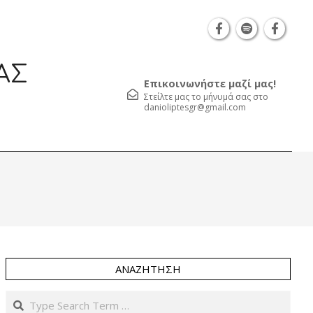
Θεσσαλονίκη Καρατάσου 7, TK 54626 τηλ.: 231 052
ΑΣ
Επικοινωνήστε μαζί μας!
Στείλτε μας το μήνυμά σας στο
danioliptesgr@gmail.com
Prim
Navi
Men
ΑΝΑΖΉΤΗΣΗ
Search