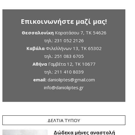
Επικοινωνήστε μαζί μας!
Θεσσαλονίκη
Καρατάσου 7, TK 54626
τηλ.:
231 052 2126
Καβάλα
Φιλελλήνων 13, ΤΚ 65302
τηλ.:
251 083 6705
Αθήνα
Γαμβέτα 12, ΤΚ 10677
τηλ.:
211 410 8039
email:
danioliptes@gmail.com
info@danioliptes.gr
ΔΕΛΤΊΑ ΤΎΠΟΥ
Δώδεκα μήνες αναστολή