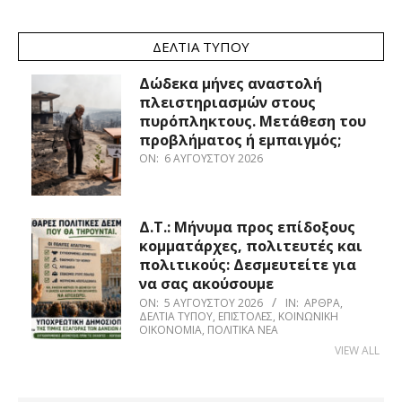
ΔΕΛΤΊΑ ΤΎΠΟΥ
Δώδεκα μήνες αναστολή
πλειστηριασμών στους
πυρόπληκτους. Μετάθεση του
προβλήματος ή εμπαιγμός;
ON:
6 ΑΥΓΟΎΣΤΟΥ 2026
Δ.Τ.: Μήνυμα προς επίδοξους
κομματάρχες, πολιτευτές και
πολιτικούς: Δεσμευτείτε για
να σας ακούσουμε
ON:
5 ΑΥΓΟΎΣΤΟΥ 2026
IN:
ΆΡΘΡΑ
,
ΔΕΛΤΊΑ ΤΎΠΟΥ
,
ΕΠΙΣΤΟΛΈΣ
,
ΚΟΙΝΩΝΙΚΉ
ΟΙΚΟΝΟΜΊΑ
,
ΠΟΛΙΤΙΚΆ ΝΈΑ
VIEW ALL