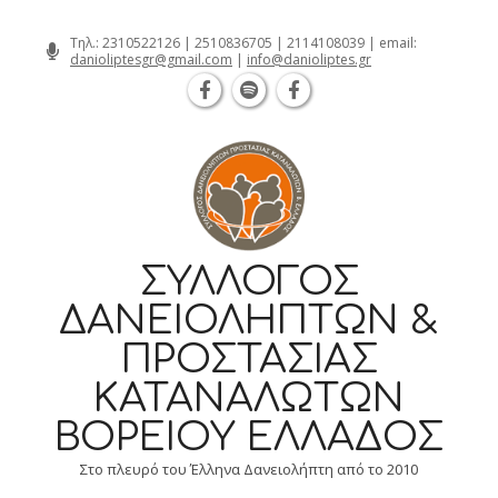
Θεσσαλονίκη Καρατάσου 7, TK 54626 
Skip
Τηλ.:
2310522126
|
2510836705
|
2114108039
| email:
danioliptesgr@gmail.com
|
info@danioliptes.gr
to
content
ΣΎΛΛΟΓΟΣ
ΔΑΝΕΙΟΛΗΠΤΏΝ &
ΠΡΟΣΤΑΣΊΑΣ
ΚΑΤΑΝΑΛΩΤΏΝ
ΒΟΡΕΊΟΥ ΕΛΛΆΔΟΣ
Στο πλευρό του Έλληνα Δανειολήπτη από το 2010