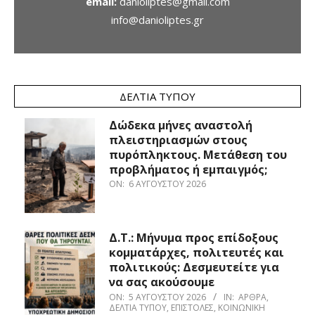
email:
danioliptes@gmail.com
info@danioliptes.gr
ΔΕΛΤΊΑ ΤΎΠΟΥ
Δώδεκα μήνες αναστολή
πλειστηριασμών στους
πυρόπληκτους. Μετάθεση του
προβλήματος ή εμπαιγμός;
ON:
6 ΑΥΓΟΎΣΤΟΥ 2026
Δ.Τ.: Μήνυμα προς επίδοξους
κομματάρχες, πολιτευτές και
πολιτικούς: Δεσμευτείτε για
να σας ακούσουμε
ON:
5 ΑΥΓΟΎΣΤΟΥ 2026
IN:
ΆΡΘΡΑ
,
ΔΕΛΤΊΑ ΤΎΠΟΥ
,
ΕΠΙΣΤΟΛΈΣ
,
ΚΟΙΝΩΝΙΚΉ