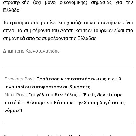
στρατηγικής (όχι μόνο οικονομικής) σημασίας για την
Ελλάδα!
Το ερώτημα που μπαίνει και χρειάζεται να απαντήσετε είναι
απλό! Τα συμφέροντα του Λάτση και των Τούρκων είναι πιο
σημαντικά απο τα συμφέροντα της Ελλάδας;
Δημήτρης Κωνσταντινίδης
2012-
12-
Previous Post:
Παράταση κινητοποιήσεων ως τις 19
08
Ιανουαρίου αποφάσισαν οι δικαστές
Next Post:
Για γέλια ο Βενιζέλος… “Εμείς δεν είπαμε
ποτέ ότι θέλουμε να θέσουμε την Χρυσή Αυγή εκτός
νόμου”!