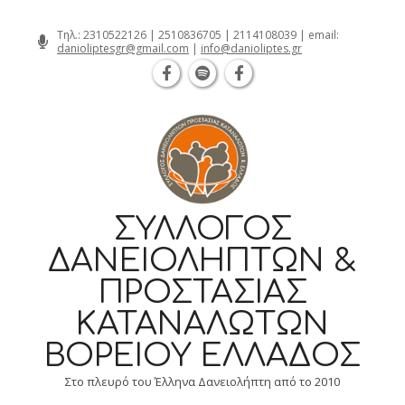
Θεσσαλονίκη Καρατάσου 7, TK 54626 τ
Skip
Τηλ.:
2310522126
|
2510836705
|
2114108039
| email:
danioliptesgr@gmail.com
|
info@danioliptes.gr
to
content
ΣΎΛΛΟΓΟΣ
ΔΑΝΕΙΟΛΗΠΤΏΝ &
ΠΡΟΣΤΑΣΊΑΣ
ΚΑΤΑΝΑΛΩΤΏΝ
ΒΟΡΕΊΟΥ ΕΛΛΆΔΟΣ
Στο πλευρό του Έλληνα Δανειολήπτη από το 2010