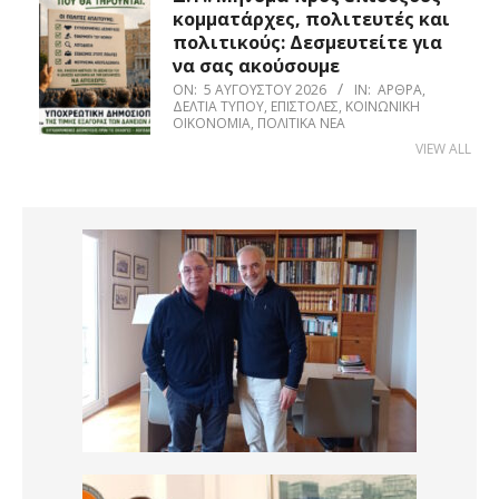
κομματάρχες, πολιτευτές και
πολιτικούς: Δεσμευτείτε για
να σας ακούσουμε
ON:
5 ΑΥΓΟΎΣΤΟΥ 2026
IN:
ΆΡΘΡΑ
,
ΔΕΛΤΊΑ ΤΎΠΟΥ
,
ΕΠΙΣΤΟΛΈΣ
,
ΚΟΙΝΩΝΙΚΉ
ΟΙΚΟΝΟΜΊΑ
,
ΠΟΛΙΤΙΚΆ ΝΈΑ
VIEW ALL