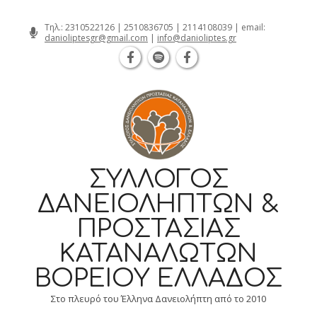
Θεσσαλονίκη Καρατάσου 7, TK 54626 
Skip
Τηλ.:
2310522126
|
2510836705
|
2114108039
| email:
danioliptesgr@gmail.com
|
info@danioliptes.gr
to
content
ΣΎΛΛΟΓΟΣ
ΔΑΝΕΙΟΛΗΠΤΏΝ &
ΠΡΟΣΤΑΣΊΑΣ
ΚΑΤΑΝΑΛΩΤΏΝ
ΒΟΡΕΊΟΥ ΕΛΛΆΔΟΣ
Στο πλευρό του Έλληνα Δανειολήπτη από το 2010