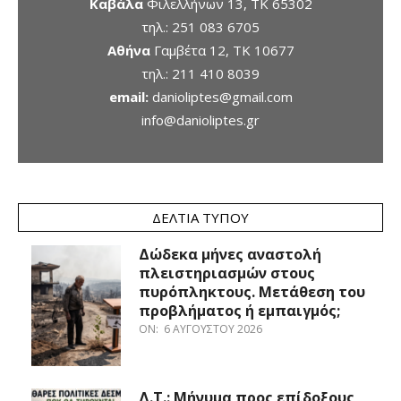
Καβάλα
Φιλελλήνων 13, ΤΚ 65302
τηλ.:
251 083 6705
Αθήνα
Γαμβέτα 12, ΤΚ 10677
τηλ.:
211 410 8039
email:
danioliptes@gmail.com
info@danioliptes.gr
ΔΕΛΤΊΑ ΤΎΠΟΥ
Δώδεκα μήνες αναστολή
πλειστηριασμών στους
πυρόπληκτους. Μετάθεση του
προβλήματος ή εμπαιγμός;
ON:
6 ΑΥΓΟΎΣΤΟΥ 2026
Δ.Τ.: Μήνυμα προς επίδοξους