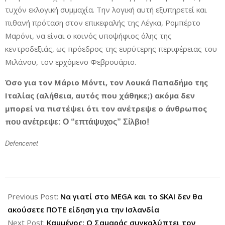
τυχόν εκλογική συμμαχία. Την λογική αυτή εξυπηρετεί και
πιθανή πρόταση στον επικεφαλής της Λέγκα, Ρομπέρτο
Μαρόνι, να είναι ο κοινός υποψήφιος όλης της
κεντροδεξιάς, ως πρόεδρος της ευρύτερης περιφέρειας του
Μιλάνου, τον ερχόμενο Φεβρουάριο.
Όσο για τον Μάριο Μόντι, τον Λουκά Παπαδήμο της
Ιταλίας (αλήθεια, αυτός που χάθηκε;) ακόμα δεν
μπορεί να πιστέψει ότι τον ανέτρεψε ο άνθρωπος
π
o
υ ανέτρεψε: Ο “επτάψυχος” Σίλβιο!
Defencenet
2012-
12-
Previous Post:
Να γιατί στο MEGA και το SKAI δεν θα
09
ακούσετε ΠΟΤΕ είδηση για την Ισλανδία
Next Post:
Καμμένος: Ο Σαμαράς συγκαλύπτει τον