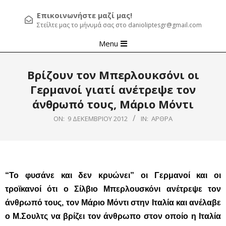
Επικοινωνήστε μαζί μας!
Στείλτε μας το μήνυμά σας στο danioliptesgr@gmail.com
Primary
Menu
Navigation
Menu
Βρίζουν τον Μπερλουκσόνι οι
Γερμανοί γιατί ανέτρεψε τον
άνθρωπό τους, Μάριο Μόντι
ON:
9 ΔΕΚΕΜΒΡΊΟΥ 2012
IN:
ΆΡΘΡΑ
“Το φυσάνε και δεν κρυώνει” οι Γερμανοί και οι
τροϊκανοί ότι ο Σίλβιο Μπερλουσκόνι ανέτρεψε τον
άνθρωπό τους, τον Μάριο Μόντι στην Ιταλία και ανέλαβε
ο Μ.Σουλτς να βρίζει τον άνθρωπο στον οποίο η Ιταλία