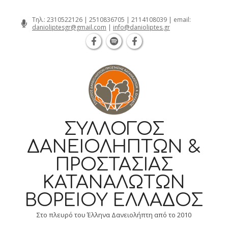
Θεσσαλονίκη Καρατάσου 7, TK 54626 
Skip
Τηλ.:
2310522126
|
2510836705
|
2114108039
| email:
danioliptesgr@gmail.com
|
info@danioliptes.gr
to
content
ΣΎΛΛΟΓΟΣ
ΔΑΝΕΙΟΛΗΠΤΏΝ &
ΠΡΟΣΤΑΣΊΑΣ
ΚΑΤΑΝΑΛΩΤΏΝ
ΒΟΡΕΊΟΥ ΕΛΛΆΔΟΣ
Στο πλευρό του Έλληνα Δανειολήπτη από το 2010