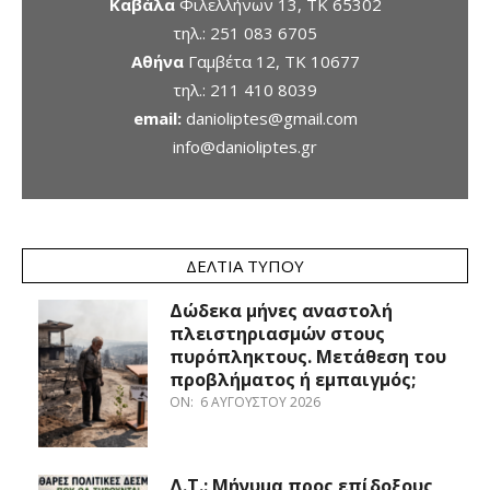
Καβάλα
Φιλελλήνων 13, ΤΚ 65302
τηλ.:
251 083 6705
Αθήνα
Γαμβέτα 12, ΤΚ 10677
τηλ.:
211 410 8039
email:
danioliptes@gmail.com
info@danioliptes.gr
ΔΕΛΤΊΑ ΤΎΠΟΥ
Δώδεκα μήνες αναστολή
πλειστηριασμών στους
πυρόπληκτους. Μετάθεση του
προβλήματος ή εμπαιγμός;
ON:
6 ΑΥΓΟΎΣΤΟΥ 2026
Δ.Τ.: Μήνυμα προς επίδοξους