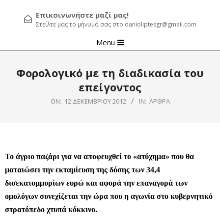
Επικοινωνήστε μαζί μας!
Στείλτε μας το μήνυμά σας στο danioliptesgr@gmail.com
Primary
Menu
Navigation
Menu
Φορολογικό με τη διαδικασία του
επείγοντος
ON:
12 ΔΕΚΕΜΒΡΊΟΥ 2012
IN:
ΆΡΘΡΑ
Το άγριο παζάρι για να αποφευχθεί το «ατύχημα» που θα
ματαιώσει την εκταμίευση της δόσης των 34,4
δισεκατομμυρίων ευρώ και αφορά την επαναγορά των
ομολόγων συνεχίζεται την ώρα που η αγωνία στο κυβερνητικό
στρατόπεδο χτυπά κόκκινο.