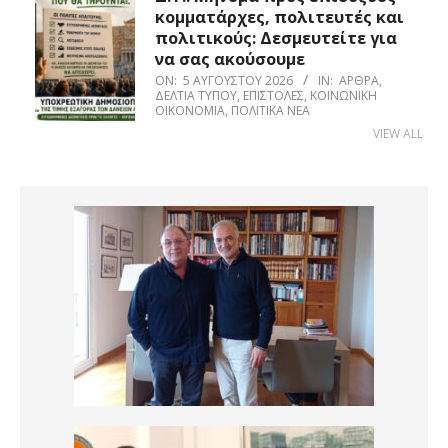
κομματάρχες, πολιτευτές και
πολιτικούς: Δεσμευτείτε για
να σας ακούσουμε
ON:
5 ΑΥΓΟΎΣΤΟΥ 2026
IN:
ΆΡΘΡΑ
,
ΔΕΛΤΊΑ ΤΎΠΟΥ
,
ΕΠΙΣΤΟΛΈΣ
,
ΚΟΙΝΩΝΙΚΉ
ΟΙΚΟΝΟΜΊΑ
,
ΠΟΛΙΤΙΚΆ ΝΈΑ
VIEW ALL