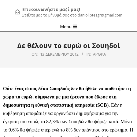
Επικοινωνήστε μαζί μας!
Στείλτε μας το μήνυμά σας στο danioliptesgr@gmail.com
Primary
Menu
Navigation
Menu
Δε θέλουν το ευρώ οι Σουηδοί
ON:
13 ΔΕΚΕΜΒΡΊΟΥ 2012
IN:
ΆΡΘΡΑ
Ούτε ένας στους δέκα Σουηδούς δεν θα ήθελε να υιοθετήσει η
χώρα το ευρώ, σύμφωνα με μια έρευνα που έδωσε στη
δημοσιότητα η εθνική στατιστική υπηρεσία (SCB).
Εάν η
κυβέρνηση αποφάσιζε να οργανώσει δημοψήφισμα για την
έγκριση του ευρώ, το 82,3% των Σουηδών θα ψήφιζε κατά. Μόνο
το 9,6% θα ψήφιζε υπέρ ενώ το 8% δεν απάντησε στο ερώτημα. Η