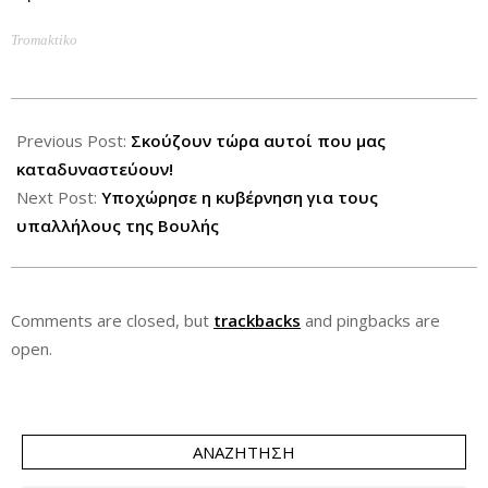
Tromaktiko
2012-
12-
Previous Post:
Σκούζουν τώρα αυτοί που μας
13
καταδυναστεύουν!
Next Post:
Υποχώρησε η κυβέρνηση για τους
υπαλλήλους της Βουλής
Comments are closed, but
trackbacks
and pingbacks are
open.
ΑΝΑΖΉΤΗΣΗ