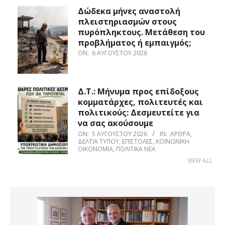
Δώδεκα μήνες αναστολή
πλειστηριασμών στους
πυρόπληκτους. Μετάθεση του
προβλήματος ή εμπαιγμός;
ON:
6 ΑΥΓΟΎΣΤΟΥ 2026
Δ.Τ.: Μήνυμα προς επίδοξους
κομματάρχες, πολιτευτές και
πολιτικούς: Δεσμευτείτε για
να σας ακούσουμε
ON:
5 ΑΥΓΟΎΣΤΟΥ 2026
IN:
ΆΡΘΡΑ
,
ΔΕΛΤΊΑ ΤΎΠΟΥ
,
ΕΠΙΣΤΟΛΈΣ
,
ΚΟΙΝΩΝΙΚΉ
ΟΙΚΟΝΟΜΊΑ
,
ΠΟΛΙΤΙΚΆ ΝΈΑ
VIEW ALL