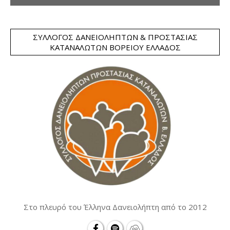
ΣΎΛΛΟΓΟΣ ΔΑΝΕΙΟΛΗΠΤΏΝ & ΠΡΟΣΤΑΣΊΑΣ
ΚΑΤΑΝΑΛΩΤΏΝ ΒΟΡΕΊΟΥ ΕΛΛΆΔΟΣ
Στο πλευρό του Έλληνα Δανειολήπτη από το 2012