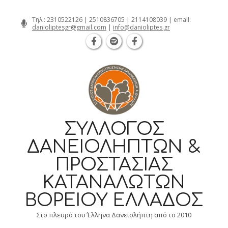
Θεσσαλονίκη Καρατάσου 7, TK 54626
Skip
Τηλ.:
2310522126
|
2510836705
|
2114108039
| email:
danioliptesgr@gmail.com
|
info@danioliptes.gr
to
content
ΣΎΛΛΟΓΟΣ
ΔΑΝΕΙΟΛΗΠΤΏΝ &
ΠΡΟΣΤΑΣΊΑΣ
ΚΑΤΑΝΑΛΩΤΏΝ
ΒΟΡΕΊΟΥ ΕΛΛΆΔΟΣ
Στο πλευρό του Έλληνα Δανειολήπτη από το 2010