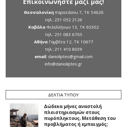
Επικοινωνήστε μαζί μας!
Θεσσαλονίκη
Καρατάσου 7, TK 54626
τηλ.:
231 052 2126
Καβάλα
Φιλελλήνων 13, ΤΚ 65302
τηλ.:
251 083 6705
Αθήνα
Γαμβέτα 12, ΤΚ 10677
τηλ.:
211 410 8039
email:
danioliptes@gmail.com
info@danioliptes.gr
ΔΕΛΤΊΑ ΤΎΠΟΥ
Δώδεκα μήνες αναστολή
πλειστηριασμών στους
πυρόπληκτους. Μετάθεση του
προβλήματος ή εμπαιγμός;