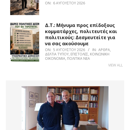
ON:
6 ΑΥΓΟΎΣΤΟΥ 2026
Δ.Τ.: Μήνυμα προς επίδοξους
κομματάρχες, πολιτευτές και
πολιτικούς: Δεσμευτείτε για
να σας ακούσουμε
ON:
5 ΑΥΓΟΎΣΤΟΥ 2026
IN:
ΆΡΘΡΑ
,
ΔΕΛΤΊΑ ΤΎΠΟΥ
,
ΕΠΙΣΤΟΛΈΣ
,
ΚΟΙΝΩΝΙΚΉ
ΟΙΚΟΝΟΜΊΑ
,
ΠΟΛΙΤΙΚΆ ΝΈΑ
VIEW ALL