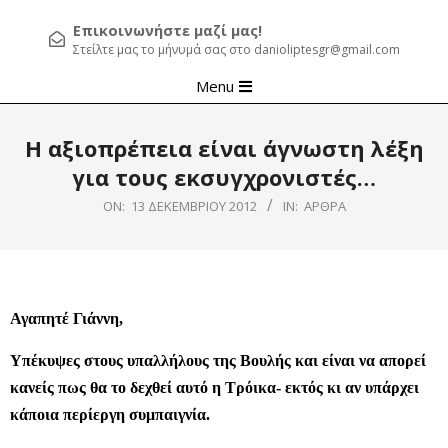
Επικοινωνήστε μαζί μας!
Στείλτε μας το μήνυμά σας στο danioliptesgr@gmail.com
Primary
Menu
Navigation
Menu
Η αξιοπρέπεια είναι άγνωστη λέξη
για τους εκσυγχρονιστές…
ON:
13 ΔΕΚΕΜΒΡΊΟΥ 2012
IN:
ΆΡΘΡΑ
Αγαπητέ Γιάννη,
Υπέκυψες στους υπαλλήλους της Βουλής και είναι να απορεί
κανείς πως θα το δεχθεί αυτό η Τρόικα- εκτός κι αν υπάρχει
κάποια περίεργη συμπαιγνία.