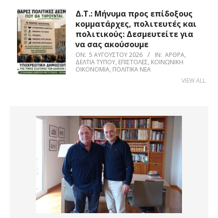
Δ.Τ.: Μήνυμα προς επίδοξους
κομματάρχες, πολιτευτές και
πολιτικούς: Δεσμευτείτε για
να σας ακούσουμε
ON:
5 ΑΥΓΟΎΣΤΟΥ 2026
IN:
ΆΡΘΡΑ
,
ΔΕΛΤΊΑ ΤΎΠΟΥ
,
ΕΠΙΣΤΟΛΈΣ
,
ΚΟΙΝΩΝΙΚΉ
ΟΙΚΟΝΟΜΊΑ
,
ΠΟΛΙΤΙΚΆ ΝΈΑ
VIEW ALL