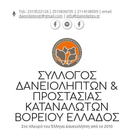
Θεσσαλονίκη Καρατάσου 7, TK 54626
Skip
Τηλ.:
2310522126
|
2510836705
|
2114108039
| email:
danioliptesgr@gmail.com
|
info@danioliptes.gr
to
content
ΣΎΛΛΟΓΟΣ
ΔΑΝΕΙΟΛΗΠΤΏΝ &
ΠΡΟΣΤΑΣΊΑΣ
ΚΑΤΑΝΑΛΩΤΏΝ
ΒΟΡΕΊΟΥ ΕΛΛΆΔΟΣ
Στο πλευρό του Έλληνα Δανειολήπτη από το 2010