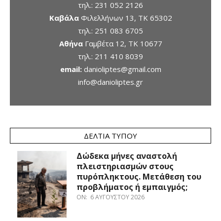
τηλ.:
231 052 2126
Καβάλα
Φιλελλήνων 13, ΤΚ 65302
τηλ.:
251 083 6705
Αθήνα
Γαμβέτα 12, ΤΚ 10677
τηλ.:
211 410 8039
email:
danioliptes@gmail.com
info@danioliptes.gr
ΔΕΛΤΊΑ ΤΎΠΟΥ
Δώδεκα μήνες αναστολή
πλειστηριασμών στους
πυρόπληκτους. Μετάθεση του
προβλήματος ή εμπαιγμός;
ON:
6 ΑΥΓΟΎΣΤΟΥ 2026