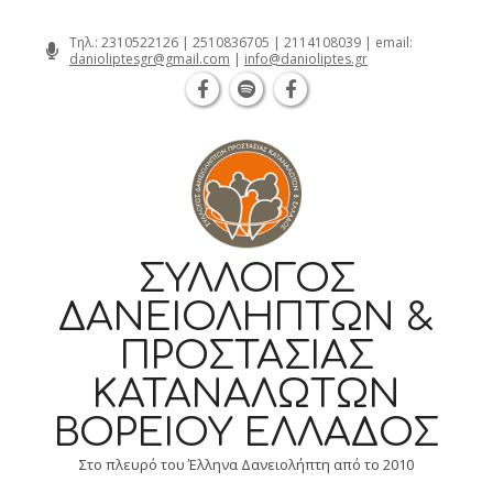
Θεσσαλονίκη Καρατάσου 7, TK 54626
Skip
Τηλ.:
2310522126
|
2510836705
|
2114108039
| email:
danioliptesgr@gmail.com
|
info@danioliptes.gr
to
content
ΣΎΛΛΟΓΟΣ
ΔΑΝΕΙΟΛΗΠΤΏΝ &
ΠΡΟΣΤΑΣΊΑΣ
ΚΑΤΑΝΑΛΩΤΏΝ
ΒΟΡΕΊΟΥ ΕΛΛΆΔΟΣ
Στο πλευρό του Έλληνα Δανειολήπτη από το 2010