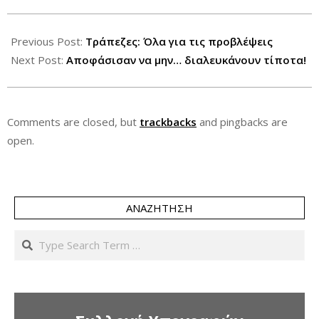
2012-
12-
Previous Post:
Τράπεζες: Όλα για τις προβλέψεις
20
Next Post:
Αποφάσισαν να μην… διαλευκάνουν τίποτα!
Comments are closed, but
trackbacks
and pingbacks are
open.
ΑΝΑΖΉΤΗΣΗ
Search