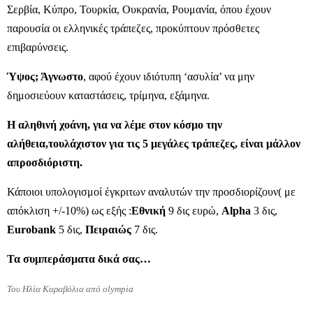
Σερβία, Κύπρο, Τουρκία, Ουκρανία, Ρουμανία, όπου έχουν
παρουσία οι ελληνικές τράπεζες, προκύπτουν πρόσθετες
επιβαρύνσεις.
Ύψος; Άγνωστο
, αφού έχουν ιδιότυπη ‘ασυλία’ να μην
δημοσιεύουν καταστάσεις, τρίμηνα, εξάμηνα.
Η αληθινή χοάνη, για να λέμε στον κόσμο την
αλήθεια,τουλάχιστον για τις 5 μεγάλες τράπεζες, είναι μάλλον
απροσδιόριστη.
Κάποιοι υπολογισμοί έγκριτων αναλυτών την προσδιορίζουν( με
απόκλιση +/-10%) ως εξής :
Εθνική
9 δις ευρώ,
Alpha
3 δις,
Eurobank
5 δις,
Πειραιώς
7 δις.
Τα συμπεράσματα δικά σας…
Του Ηλία Καραβόλια από olympia