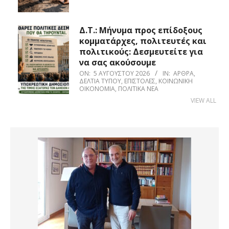
Δ.Τ.: Μήνυμα προς επίδοξους
κομματάρχες, πολιτευτές και
πολιτικούς: Δεσμευτείτε για
να σας ακούσουμε
ON:
5 ΑΥΓΟΎΣΤΟΥ 2026
IN:
ΆΡΘΡΑ
,
ΔΕΛΤΊΑ ΤΎΠΟΥ
,
ΕΠΙΣΤΟΛΈΣ
,
ΚΟΙΝΩΝΙΚΉ
ΟΙΚΟΝΟΜΊΑ
,
ΠΟΛΙΤΙΚΆ ΝΈΑ
VIEW ALL