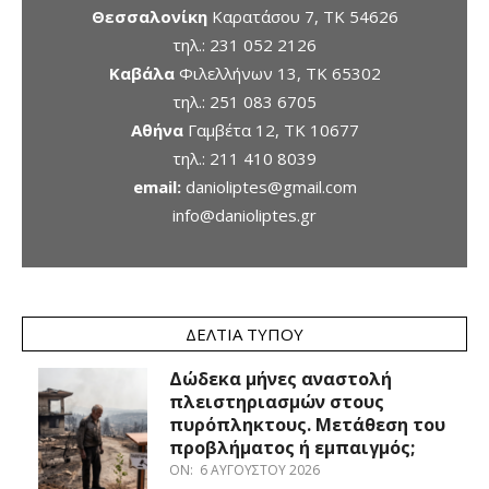
Θεσσαλονίκη
Καρατάσου 7, TK 54626
τηλ.:
231 052 2126
Καβάλα
Φιλελλήνων 13, ΤΚ 65302
τηλ.:
251 083 6705
Αθήνα
Γαμβέτα 12, ΤΚ 10677
τηλ.:
211 410 8039
email:
danioliptes@gmail.com
info@danioliptes.gr
ΔΕΛΤΊΑ ΤΎΠΟΥ
Δώδεκα μήνες αναστολή
πλειστηριασμών στους
πυρόπληκτους. Μετάθεση του
προβλήματος ή εμπαιγμός;
ON:
6 ΑΥΓΟΎΣΤΟΥ 2026