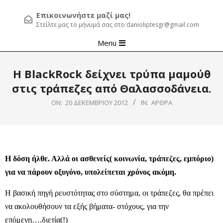
Επικοινωνήστε μαζί μας!
Στείλτε μας το μήνυμά σας στο danioliptesgr@gmail.com
Primary
Menu
Navigation
Menu
H BlackRock δείχνει τρύπα μαμούθ
στις τράπεζες από Θαλασσοδάνεια.
ON:
20 ΔΕΚΕΜΒΡΊΟΥ 2012
IN:
ΆΡΘΡΑ
Η δόση ήλθε. Αλλά οι ασθενείς( κοινωνία, τράπεζες, εμπόριο)
για να πάρουν οξυγόνο, υπολείπεται χρόνος ακόμη.
Η βασική πηγή ρευστότητας στο σύστημα, οι τράπεζες, θα πρέπει
να ακολουθήσουν τα εξής βήματα- στόχους, για την
επόμενη….διετία(!)