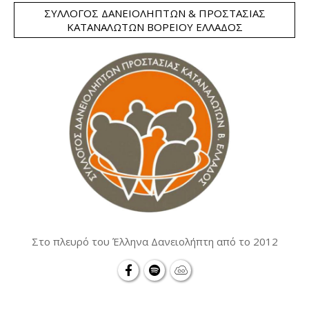
ΣΎΛΛΟΓΟΣ ΔΑΝΕΙΟΛΗΠΤΏΝ & ΠΡΟΣΤΑΣΊΑΣ
ΚΑΤΑΝΑΛΩΤΏΝ ΒΟΡΕΊΟΥ ΕΛΛΆΔΟΣ
Στο πλευρό του Έλληνα Δανειολήπτη από το 2012