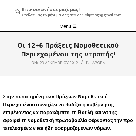
Επικοινωνήστε μαζί μας!
Στείλτε μας το μήνυμά σας στο danioliptesgr@gmail.com
Primary
Menu
Navigation
Menu
Οι 12+6 Πράξεις Νομοθετικού
Περιεχομένου της ντροπής!
ON:
23 ΔΕΚΕΜΒΡΊΟΥ 2012
IN:
ΆΡΘΡΑ
Στην πεπατημένη των Πράξεων Νομοθετικού
Περιεχομένου συνεχίζει να βαδίζει η κυβέρνηση,
επιμένοντας να παρακάμπτει τη Βουλή και να της
αφαιρεί τη νομοθετική πρωτοβουλία φέρνοντάς την προ
τετελεσμένων και ήδη εφαρμοζόμενων νόμων.