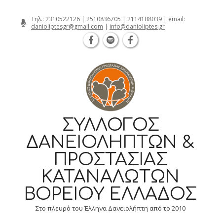
Θεσσαλονίκη Καρατάσου 7, TK 54626 τη
Skip
Τηλ.:
2310522126
|
2510836705
|
2114108039
| email:
danioliptesgr@gmail.com
|
info@danioliptes.gr
to
content
ΣΎΛΛΟΓΟΣ
ΔΑΝΕΙΟΛΗΠΤΏΝ &
ΠΡΟΣΤΑΣΊΑΣ
ΚΑΤΑΝΑΛΩΤΏΝ
ΒΟΡΕΊΟΥ ΕΛΛΆΔΟΣ
Στο πλευρό του Έλληνα Δανειολήπτη από το 2010