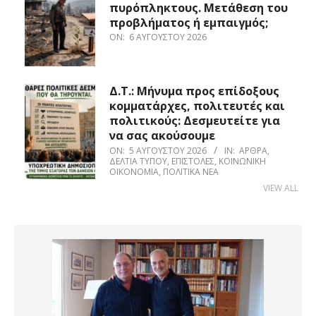
πυρόπληκτους. Μετάθεση του
προβλήματος ή εμπαιγμός;
ON:
6 ΑΥΓΟΎΣΤΟΥ 2026
Δ.Τ.: Μήνυμα προς επίδοξους
κομματάρχες, πολιτευτές και
πολιτικούς: Δεσμευτείτε για
να σας ακούσουμε
ON:
5 ΑΥΓΟΎΣΤΟΥ 2026
IN:
ΆΡΘΡΑ
,
ΔΕΛΤΊΑ ΤΎΠΟΥ
,
ΕΠΙΣΤΟΛΈΣ
,
ΚΟΙΝΩΝΙΚΉ
ΟΙΚΟΝΟΜΊΑ
,
ΠΟΛΙΤΙΚΆ ΝΈΑ
VIEW ALL