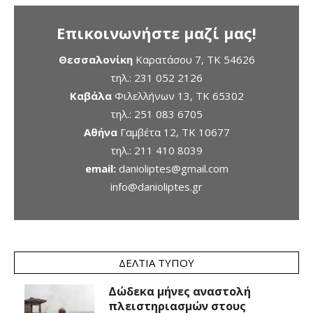
Επικοινωνήστε μαζί μας!
Θεσσαλονίκη
Καρατάσου 7, TK 54626
τηλ.:
231 052 2126
Καβάλα
Φιλελλήνων 13, ΤΚ 65302
τηλ.:
251 083 6705
Αθήνα
Γαμβέτα 12, ΤΚ 10677
τηλ.:
211 410 8039
email:
danioliptes@gmail.com
info@danioliptes.gr
ΔΕΛΤΊΑ ΤΎΠΟΥ
Δώδεκα μήνες αναστολή
πλειστηριασμών στους