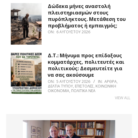
Δώδεκα μήνες αναστολή
πλειστηριασμών στους
πυρόπληκτους. Μετάθεση του
προβλήματος ή εμπαιγμός;
ON:
6 ΑΥΓΟΎΣΤΟΥ 2026
Δ.Τ.: Μήνυμα προς επίδοξους
κομματάρχες, πολιτευτές και
πολιτικούς: Δεσμευτείτε για
να σας ακούσουμε
ON:
5 ΑΥΓΟΎΣΤΟΥ 2026
IN:
ΆΡΘΡΑ
,
ΔΕΛΤΊΑ ΤΎΠΟΥ
,
ΕΠΙΣΤΟΛΈΣ
,
ΚΟΙΝΩΝΙΚΉ
ΟΙΚΟΝΟΜΊΑ
,
ΠΟΛΙΤΙΚΆ ΝΈΑ
VIEW ALL