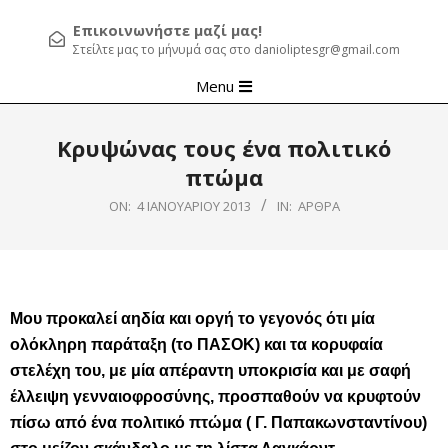
Επικοινωνήστε μαζί μας!
Στείλτε μας το μήνυμά σας στο danioliptesgr@gmail.com
Primary
Menu
Navigation
Menu
Κρυψώνας τους ένα πολιτικό
πτώμα
ON:
4 ΙΑΝΟΥΑΡΊΟΥ 2013
IN:
ΆΡΘΡΑ
Μου προκαλεί αηδία και οργή το γεγονός ότι μία
ολόκληρη παράταξη (το ΠΑΣΟΚ) και τα κορυφαία
στελέχη του, με μία απέραντη υποκρισία και με σαφή
έλλειψη γενναιοφροσύνης, προσπαθούν να κρυφτούν
πίσω από ένα πολιτικό πτώμα ( Γ. Παπακωνσταντίνου)