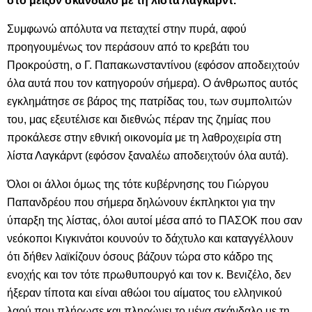
στο μείζον σκάνδαλο με τη λίστα Λαγκάρντ.
Συμφωνώ απόλυτα να πεταχτεί στην πυρά, αφού
προηγουμένως τον περάσουν από το κρεβάτι του
Προκρούστη, ο Γ. Παπακωνσταντίνου (εφόσον αποδειχτούν
όλα αυτά που τον κατηγορούν σήμερα). Ο άνθρωπος αυτός
εγκλημάτησε σε βάρος της πατρίδας του, των συμπολιτών
του, μας εξευτέλισε και διεθνώς πέραν της ζημίας που
προκάλεσε στην εθνική οικονομία με τη λαθροχειρία στη
λίστα Λαγκάρντ (εφόσον ξαναλέω αποδειχτούν όλα αυτά).
Όλοι οι άλλοι όμως της τότε κυβέρνησης του Γιώργου
Παπανδρέου που σήμερα δηλώνουν έκπληκτοι για την
ύπαρξη της λίστας, όλοι αυτοί μέσα από το ΠΑΣΟΚ που σαν
νεόκοποι Κιγκινάτοι κουνούν το δάχτυλο και καταγγέλλουν
ότι δήθεν λαϊκίζουν όσους βάζουν τώρα στο κάδρο της
ενοχής και τον τότε πρωθυπουργό και τον κ. Βενιζέλο, δεν
ήξεραν τίποτα και είναι αθώοι του αίματος του ελληνικού
λαού που πλήρωσε και πληρώνει το μέγα σκάνδαλο με τη