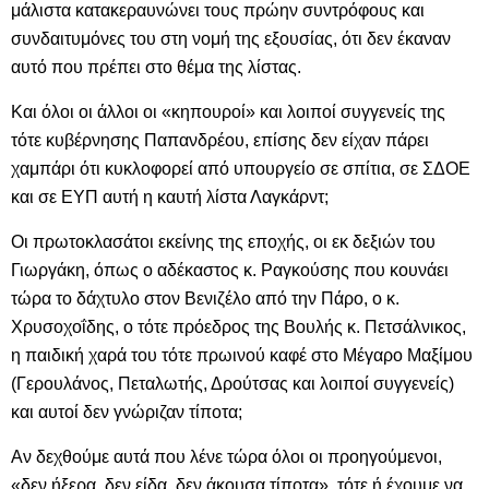
μάλιστα κατακεραυνώνει τους πρώην συντρόφους και
συνδαιτυμόνες του στη νομή της εξουσίας, ότι δεν έκαναν
αυτό που πρέπει στο θέμα της λίστας.
Και όλοι οι άλλοι οι «κηπουροί» και λοιποί συγγενείς της
τότε κυβέρνησης Παπανδρέου, επίσης δεν είχαν πάρει
χαμπάρι ότι κυκλοφορεί από υπουργείο σε σπίτια, σε ΣΔΟΕ
και σε ΕΥΠ αυτή η καυτή λίστα Λαγκάρντ;
Οι πρωτοκλασάτοι εκείνης της εποχής, οι εκ δεξιών του
Γιωργάκη, όπως ο αδέκαστος κ. Ραγκούσης που κουνάει
τώρα το δάχτυλο στον Βενιζέλο από την Πάρο, ο κ.
Χρυσοχοΐδης, ο τότε πρόεδρος της Βουλής κ. Πετσάλνικος,
η παιδική χαρά του τότε πρωινού καφέ στο Μέγαρο Μαξίμου
(Γερουλάνος, Πεταλωτής, Δρούτσας και λοιποί συγγενείς)
και αυτοί δεν γνώριζαν τίποτα;
Αν δεχθούμε αυτά που λένε τώρα όλοι οι προηγούμενοι,
«δεν ήξερα, δεν είδα, δεν άκουσα τίποτα», τότε ή έχουμε να