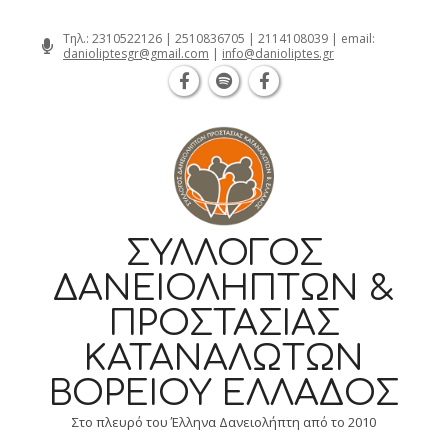
Θεσσαλονίκη Καρατάσου 7, TK 54626 τ
Skip
Τηλ.:
2310522126
|
2510836705
|
2114108039
| email:
danioliptesgr@gmail.com
|
info@danioliptes.gr
to
content
ΣΎΛΛΟΓΟΣ
ΔΑΝΕΙΟΛΗΠΤΏΝ &
ΠΡΟΣΤΑΣΊΑΣ
ΚΑΤΑΝΑΛΩΤΏΝ
ΒΟΡΕΊΟΥ ΕΛΛΆΔΟΣ
Στο πλευρό του Έλληνα Δανειολήπτη από το 2010