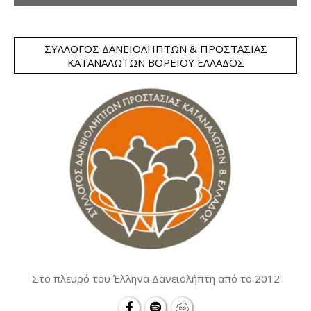
ΣΎΛΛΟΓΟΣ ΔΑΝΕΙΟΛΗΠΤΏΝ & ΠΡΟΣΤΑΣΊΑΣ
ΚΑΤΑΝΑΛΩΤΏΝ ΒΟΡΕΊΟΥ ΕΛΛΆΔΟΣ
Στο πλευρό του Έλληνα Δανειολήπτη από το 2012