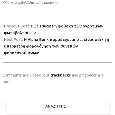
Κώστας Χαρδαβέλλας από
newsbomb
2013-
01-
Previous Post:
Πως έσκασε η φούσκα των αγροτικών
04
φωτοβολταϊκών
Next Post:
H Alpha Bank παραδέχεται ότι είναι άδικη η
υπέρμετρη φορολόγηση των συνεπών
φορολογούμενων!
Comments are closed, but
trackbacks
and pingbacks are
open.
ΑΝΑΖΉΤΗΣΗ