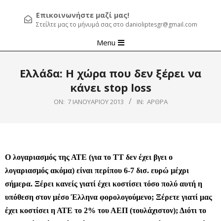
Επικοινωνήστε μαζί μας!
Στείλτε μας το μήνυμά σας στο danioliptesgr@gmail.com
Primary
Menu
Navigation
Menu
Ελλάδα: Η χώρα που δεν ξέρει να
κάνει stop loss
ON:
7 ΙΑΝΟΥΑΡΊΟΥ 2013
IN:
ΆΡΘΡΑ
Ο λογαριασμός της ΑΤΕ (για το ΤΤ δεν έχει βγει ο
λογαριασμός ακόμα) είναι περίπου 6-7 δισ. ευρώ μέχρι
σήμερα. Ξέρει κανείς γιατί έχει κοστίσει τόσο πολύ αυτή η
υπόθεση στον μέσο Έλληνα φορολογούμενο; Ξέρετε γιατί μας
έχει κοστίσει η ΑΤΕ το 2% του ΑΕΠ (τουλάχιστον); Διότι το