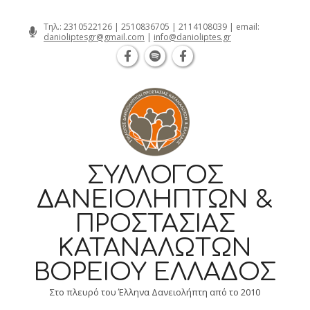
Θεσσαλονίκη Καρατάσου 7, TK 54626 
Skip
Τηλ.:
2310522126
|
2510836705
|
2114108039
| email:
danioliptesgr@gmail.com
|
info@danioliptes.gr
to
content
ΣΎΛΛΟΓΟΣ
ΔΑΝΕΙΟΛΗΠΤΏΝ &
ΠΡΟΣΤΑΣΊΑΣ
ΚΑΤΑΝΑΛΩΤΏΝ
ΒΟΡΕΊΟΥ ΕΛΛΆΔΟΣ
Στο πλευρό του Έλληνα Δανειολήπτη από το 2010