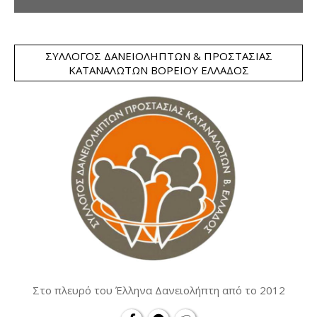
ΣΎΛΛΟΓΟΣ ΔΑΝΕΙΟΛΗΠΤΏΝ & ΠΡΟΣΤΑΣΊΑΣ
ΚΑΤΑΝΑΛΩΤΏΝ ΒΟΡΕΊΟΥ ΕΛΛΆΔΟΣ
Στο πλευρό του Έλληνα Δανειολήπτη από το 2012