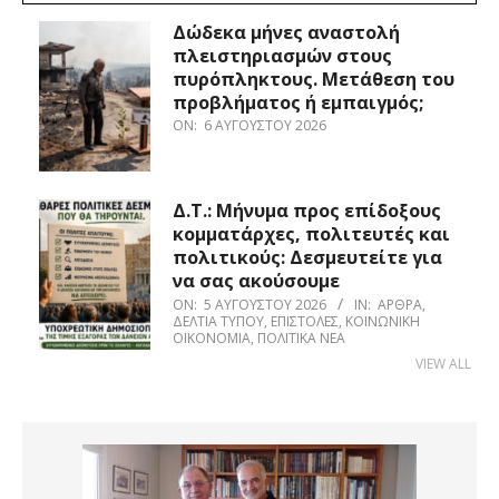
Δώδεκα μήνες αναστολή
πλειστηριασμών στους
πυρόπληκτους. Μετάθεση του
προβλήματος ή εμπαιγμός;
ON:
6 ΑΥΓΟΎΣΤΟΥ 2026
Δ.Τ.: Μήνυμα προς επίδοξους
κομματάρχες, πολιτευτές και
πολιτικούς: Δεσμευτείτε για
να σας ακούσουμε
ON:
5 ΑΥΓΟΎΣΤΟΥ 2026
IN:
ΆΡΘΡΑ
,
ΔΕΛΤΊΑ ΤΎΠΟΥ
,
ΕΠΙΣΤΟΛΈΣ
,
ΚΟΙΝΩΝΙΚΉ
ΟΙΚΟΝΟΜΊΑ
,
ΠΟΛΙΤΙΚΆ ΝΈΑ
VIEW ALL