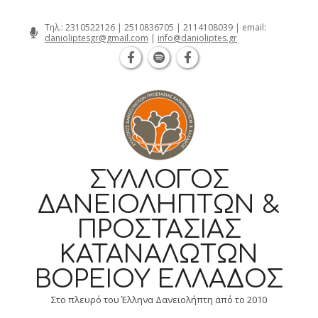
Θεσσαλονίκη Καρατάσου 7, TK 54626 
Skip
Τηλ.:
2310522126
|
2510836705
|
2114108039
| email:
danioliptesgr@gmail.com
|
info@danioliptes.gr
to
content
ΣΎΛΛΟΓΟΣ
ΔΑΝΕΙΟΛΗΠΤΏΝ &
ΠΡΟΣΤΑΣΊΑΣ
ΚΑΤΑΝΑΛΩΤΏΝ
ΒΟΡΕΊΟΥ ΕΛΛΆΔΟΣ
Στο πλευρό του Έλληνα Δανειολήπτη από το 2010