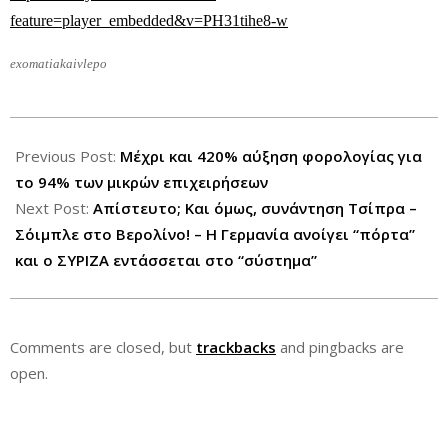
feature=player_embedded&v=PH31tihe8-w
exomatiakaivlepo
2013-
01-
Previous Post:
Μέχρι και 420% αύξηση φορολογίας για
11
το 94% των μικρών επιχειρήσεων
Next Post:
Απίστευτο; Και όμως, συνάντηση Τσίπρα –
Σόιμπλε στο Βερολίνο! – Η Γερμανία ανοίγει “πόρτα”
και ο ΣΥΡΙΖΑ εντάσσεται στο “σύστημα”
Comments are closed, but
trackbacks
and pingbacks are
open.