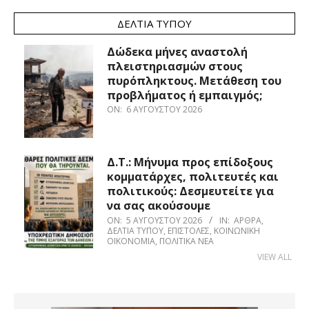
ΔΕΛΤΊΑ ΤΎΠΟΥ
Δώδεκα μήνες αναστολή
πλειστηριασμών στους
πυρόπληκτους. Μετάθεση του
προβλήματος ή εμπαιγμός;
ON:
6 ΑΥΓΟΎΣΤΟΥ 2026
Δ.Τ.: Μήνυμα προς επίδοξους
κομματάρχες, πολιτευτές και
πολιτικούς: Δεσμευτείτε για
να σας ακούσουμε
ON:
5 ΑΥΓΟΎΣΤΟΥ 2026
IN:
ΆΡΘΡΑ
,
ΔΕΛΤΊΑ ΤΎΠΟΥ
,
ΕΠΙΣΤΟΛΈΣ
,
ΚΟΙΝΩΝΙΚΉ
ΟΙΚΟΝΟΜΊΑ
,
ΠΟΛΙΤΙΚΆ ΝΈΑ
VIEW ALL