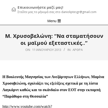
Επικοινωνήστε μαζί μας!
Στείλτε μας το μήνυμά σας στο danioliptesgr@gmail.com
Primary
Menu
Navigation
Menu
Μ. Χρυσοβελώνη: “Να σταματήσουν
οι μαϊμού εξεταστικές..”
ON:
11 ΙΑΝΟΥΑΡΊΟΥ 2013
IN:
ΆΡΘΡΑ
Η Βουλευτής Μαγνησίας των Ανεξάρτητων Ελλήνων, Μαρίνα
Χρυσοβελώνη, σχολιάζει τις εξελίξεις σχετικά με τη λίστα
Λαγκάρντ καθώς και το σκάνδαλο στον ΕΟΤ στην εκπομπή
“Παράθυρο στη Θεσσαλία”
http://www.youtube.com/watch?