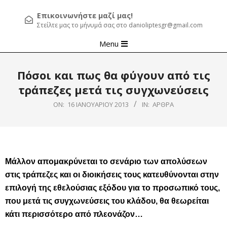
Επικοινωνήστε μαζί μας!
Στείλτε μας το μήνυμά σας στο danioliptesgr@gmail.com
Primary
Menu
Navigation
Menu
Πόσοι και πως θα φύγουν από τις
τράπεζες μετά τις συγχωνεύσεις
ON:
16 ΙΑΝΟΥΑΡΊΟΥ 2013
IN:
ΆΡΘΡΑ
Μάλλον απομακρύνεται το σενάριο των απολύσεων
στις τράπεζες και οι διοικήσεις τους κατευθύνονται στην
επιλογή της εθελούσιας εξόδου για το προσωπικό τους,
που μετά τις συγχωνεύσεις του κλάδου, θα θεωρείται
κάτι περισσότερο από πλεονάζον…