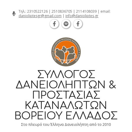
Θεσσαλονίκη Καρατάσου 7, TK 54626 
Skip
Τηλ.:
2310522126
|
2510836705
|
2114108039
| email:
danioliptesgr@gmail.com
|
info@danioliptes.gr
to
content
ΣΎΛΛΟΓΟΣ
ΔΑΝΕΙΟΛΗΠΤΏΝ &
ΠΡΟΣΤΑΣΊΑΣ
ΚΑΤΑΝΑΛΩΤΏΝ
ΒΟΡΕΊΟΥ ΕΛΛΆΔΟΣ
Στο πλευρό του Έλληνα Δανειολήπτη από το 2010