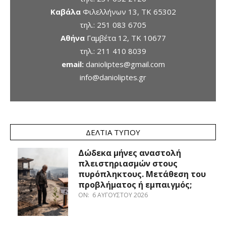
Καβάλα
Φιλελλήνων 13, ΤΚ 65302
τηλ.:
251 083 6705
Αθήνα
Γαμβέτα 12, ΤΚ 10677
τηλ.:
211 410 8039
email:
danioliptes@gmail.com
info@danioliptes.gr
ΔΕΛΤΊΑ ΤΎΠΟΥ
Δώδεκα μήνες αναστολή
πλειστηριασμών στους
πυρόπληκτους. Μετάθεση του
προβλήματος ή εμπαιγμός;
ON:
6 ΑΥΓΟΎΣΤΟΥ 2026