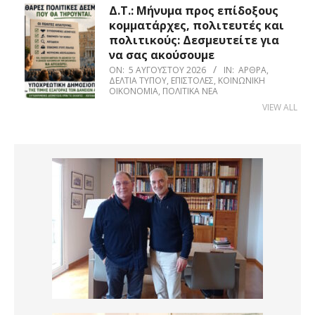
Δ.Τ.: Μήνυμα προς επίδοξους
κομματάρχες, πολιτευτές και
πολιτικούς: Δεσμευτείτε για
να σας ακούσουμε
ON:
5 ΑΥΓΟΎΣΤΟΥ 2026
IN:
ΆΡΘΡΑ
,
ΔΕΛΤΊΑ ΤΎΠΟΥ
,
ΕΠΙΣΤΟΛΈΣ
,
ΚΟΙΝΩΝΙΚΉ
ΟΙΚΟΝΟΜΊΑ
,
ΠΟΛΙΤΙΚΆ ΝΈΑ
VIEW ALL