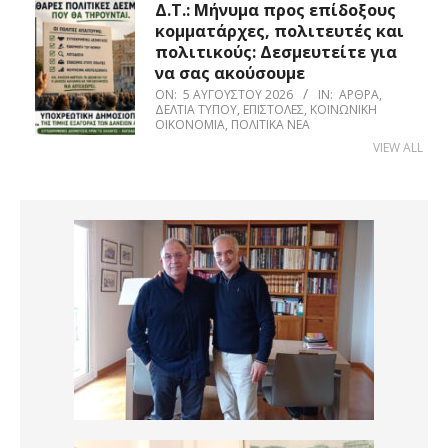
Δ.Τ.: Μήνυμα προς επίδοξους
κομματάρχες, πολιτευτές και
πολιτικούς: Δεσμευτείτε για
να σας ακούσουμε
ON:
5 ΑΥΓΟΎΣΤΟΥ 2026
IN:
ΆΡΘΡΑ
,
ΔΕΛΤΊΑ ΤΎΠΟΥ
,
ΕΠΙΣΤΟΛΈΣ
,
ΚΟΙΝΩΝΙΚΉ
ΟΙΚΟΝΟΜΊΑ
,
ΠΟΛΙΤΙΚΆ ΝΈΑ
VIEW ALL