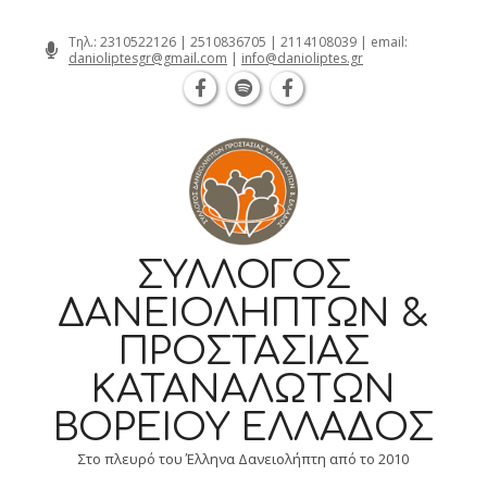
Θεσσαλονίκη Καρατάσου 7, TK 54626 
Skip
Τηλ.:
2310522126
|
2510836705
|
2114108039
| email:
danioliptesgr@gmail.com
|
info@danioliptes.gr
to
content
ΣΎΛΛΟΓΟΣ
ΔΑΝΕΙΟΛΗΠΤΏΝ &
ΠΡΟΣΤΑΣΊΑΣ
ΚΑΤΑΝΑΛΩΤΏΝ
ΒΟΡΕΊΟΥ ΕΛΛΆΔΟΣ
Στο πλευρό του Έλληνα Δανειολήπτη από το 2010