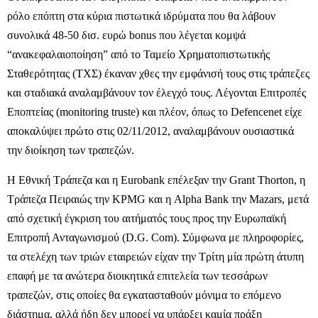
ρόλο επόπτη στα κύρια πιστωτικά ιδρύματα που θα λάβουν
συνολικά 48-50 δισ. ευρώ bonus που λέγεται κομψά
“ανακεφαλαιοποίηση” από το Ταμείο Χρηματοπιστωτικής
Σταθερότητας (ΤΧΣ) έκαναν χθες την εμφάνισή τους στις τράπεζες
και σταδιακά αναλαμβάνουν τον έλεγχό τους. Λέγονται Επιτροπές
Εποπτείας (monitoring truste) και πλέον, όπως το Defencenet είχε
αποκαλύψει πρώτο στις 02/11/2012, αναλαμβάνουν ουσιαστικά
την διοίκηση των τραπεζών.
Η Εθνική Τράπεζα και η Eurobank επέλεξαν την Grant Thorton, η
Τράπεζα Πειραιώς την KPMG και η Alpha Bank την Mazars, μετά
από σχετική έγκριση του αιτήματός τους προς την Ευρωπαϊκή
Επιτροπή Ανταγωνισμού (D.G. Com). Σύμφωνα με πληροφορίες,
τα στελέχη των τριών εταιρειών είχαν την Τρίτη μία πρώτη άτυπη
επαφή με τα ανώτερα διοικητικά επιτελεία των τεσσάρων
τραπεζών, στις οποίες θα εγκατασταθούν μόνιμα το επόμενο
διάστημα, αλλά ήδη δεν μπορεί να υπάρξει καμία πράξη