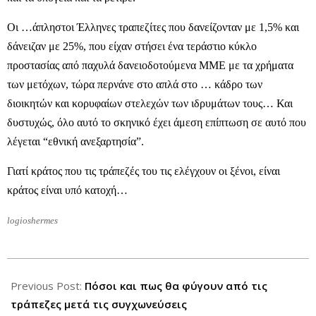
Οι …άπληστοι Έλληνες τραπεζίτες που δανείζονταν με 1,5% και
δάνειζαν με 25%, που είχαν στήσει ένα τεράστιο κύκλο
προστασίας από παχυλά δανειοδοτούμενα ΜΜΕ με τα χρήματα
των μετόχων, τώρα περνάνε στο απλά στο … κάδρο των
διοικητών και κορυφαίων στελεχών των ιδρυμάτων τους… Και
δυστυχώς, όλο αυτό το σκηνικό έχει άμεση επίπτωση σε αυτό που
λέγεται “εθνική ανεξαρτησία”.
Γιατί κράτος που τις τράπεζές του τις ελέγχουν οι ξένοι, είναι
κράτος είναι υπό κατοχή…
logioshermes
2013-
01-
Previous Post:
Πόσοι και πως θα φύγουν από τις
17
τράπεζες μετά τις συγχωνεύσεις