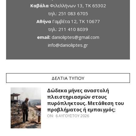
Καβάλα
Φιλελλήνων 13, ΤΚ 65302
τηλ.:
251 083 6705
Αθήνα
Γαμβέτα 12, ΤΚ 10677
τηλ.:
211 410 8039
email:
danioliptes@gmail.com
info@danioliptes.gr
ΔΕΛΤΊΑ ΤΎΠΟΥ
Δώδεκα μήνες αναστολή
πλειστηριασμών στους
πυρόπληκτους. Μετάθεση του
προβλήματος ή εμπαιγμός;
ON:
6 ΑΥΓΟΎΣΤΟΥ 2026