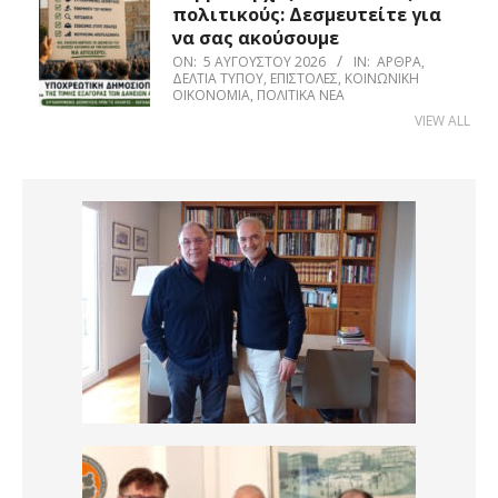
πολιτικούς: Δεσμευτείτε για
να σας ακούσουμε
ON:
5 ΑΥΓΟΎΣΤΟΥ 2026
IN:
ΆΡΘΡΑ
,
ΔΕΛΤΊΑ ΤΎΠΟΥ
,
ΕΠΙΣΤΟΛΈΣ
,
ΚΟΙΝΩΝΙΚΉ
ΟΙΚΟΝΟΜΊΑ
,
ΠΟΛΙΤΙΚΆ ΝΈΑ
VIEW ALL