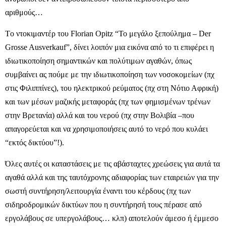
αριθμούς…
Tο ντοκιμαντέρ του Florian Opitz “Το μεγάλο ξεπούλημα – Der
Grosse Ausverkauf”, δίνει λοιπόν μια εικόνα από το τι επιφέρει η
ιδιωτικοποίηση σημαντικών και πολύτιμων αγαθών, όπως
συμβαίνει ας πούμε με την ιδιωτικοποίηση των νοσοκομείων (πχ
στις Φιλιππίνες), του ηλεκτρικού ρεύματος (πχ στη Νότιο Αφρική)
και των μέσων μαζικής μεταφοράς (πχ των φημισμένων τρένων
στην Βρετανία) αλλά και του νερού (πχ στην Βολιβία –που
απαγορεύεται και να χρησιμοποιήσεις αυτό το νερό που κυλάει
“εκτός δικτύου”!).
Όλες αυτές οι καταστάσεις με τις αβάσταχτες χρεώσεις για αυτά τα
αγαθά αλλά και της ταυτόχρονης αδιαφορίας των εταιρειών για την
σωστή συντήρηση/λειτουργία έναντι του κέρδους (πχ των
σιδηροδρομικών δικτύων που η συντήρησή τους πέρασε από
εργολάβους σε υπεργολάβους… κλπ) αποτελούν άμεσο ή έμμεσο