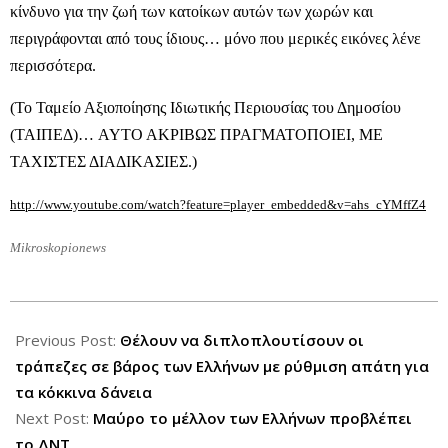
κίνδυνο για την ζωή των κατοίκων αυτών των χωρών και
περιγράφονται από τους ίδιους… μόνο που μερικές εικόνες λένε
περισσότερα.
(Το Ταμείο Αξιοποίησης Ιδιωτικής Περιουσίας του Δημοσίου
(ΤΑΙΠΕΔ)… AYTO AKΡΙΒΩΣ ΠΡΑΓΜΑΤΟΠΟΙΕΙ, ΜΕ
ΤΑΧΙΣΤΕΣ ΔΙΑΔΙΚΑΣΙΕΣ.)
http://www.youtube.com/watch?feature=player_embedded&v=ahs_cYMffZ4
Mikroskopionews
2013-
01-
Previous Post:
Θέλουν να διπλοπλουτίσουν οι
22
τράπεζες σε βάρος των Ελλήνων με ρύθμιση απάτη για
τα κόκκινα δάνεια
Next Post:
Μαύρο το μέλλον των Ελλήνων προβλέπει
το ΔΝΤ