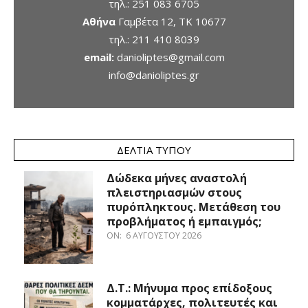
τηλ.:
251 083 6705
Αθήνα
Γαμβέτα 12, ΤΚ 10677
τηλ.:
211 410 8039
email:
danioliptes@gmail.com
info@danioliptes.gr
ΔΕΛΤΊΑ ΤΎΠΟΥ
Δώδεκα μήνες αναστολή
πλειστηριασμών στους
πυρόπληκτους. Μετάθεση του
προβλήματος ή εμπαιγμός;
ON:
6 ΑΥΓΟΎΣΤΟΥ 2026
Δ.Τ.: Μήνυμα προς επίδοξους
κομματάρχες, πολιτευτές και