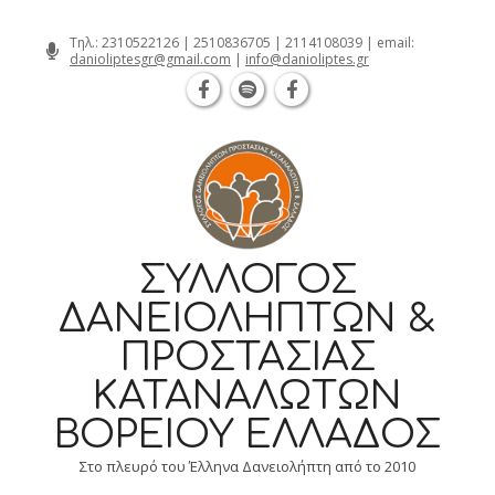
Θεσσαλονίκη Καρατάσου 7, TK 54626 
Skip
Τηλ.:
2310522126
|
2510836705
|
2114108039
| email:
danioliptesgr@gmail.com
|
info@danioliptes.gr
to
content
ΣΎΛΛΟΓΟΣ
ΔΑΝΕΙΟΛΗΠΤΏΝ &
ΠΡΟΣΤΑΣΊΑΣ
ΚΑΤΑΝΑΛΩΤΏΝ
ΒΟΡΕΊΟΥ ΕΛΛΆΔΟΣ
Στο πλευρό του Έλληνα Δανειολήπτη από το 2010