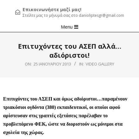
Επικοινωνήστε μαζί μας!
Στείλτε μας το μήνυμά σας στο danioliptesgr@gmail.com
Primary
Menu
Navigation
Menu
Επιτυχόντες του ΑΣΕΠ αλλά…
αδιόριστοι!
ON:
25 ΙΑΝΟΥΑΡΊΟΥ 2013
IN:
VIDEO GALLERY
Επιτυχόντες του ΑΣΕΠ και όμως αδιόριστοι…παραμένουν
τριακόσιοι ογδόντα (380) εκπαιδευτικοί, οι οποίοι αφού
αρίστευσαν στις γραπτές εξετάσεις παρέλαβαν το
προβλεπόμενο ΦΕΚ, ώστε να διοριστούν ως μόνιμοι στα
σχολεία της χώρας.