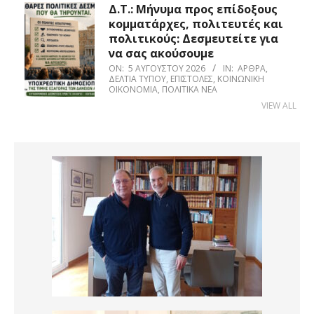
Δ.Τ.: Μήνυμα προς επίδοξους
κομματάρχες, πολιτευτές και
πολιτικούς: Δεσμευτείτε για
να σας ακούσουμε
ON:
5 ΑΥΓΟΎΣΤΟΥ 2026
IN:
ΆΡΘΡΑ
,
ΔΕΛΤΊΑ ΤΎΠΟΥ
,
ΕΠΙΣΤΟΛΈΣ
,
ΚΟΙΝΩΝΙΚΉ
ΟΙΚΟΝΟΜΊΑ
,
ΠΟΛΙΤΙΚΆ ΝΈΑ
VIEW ALL