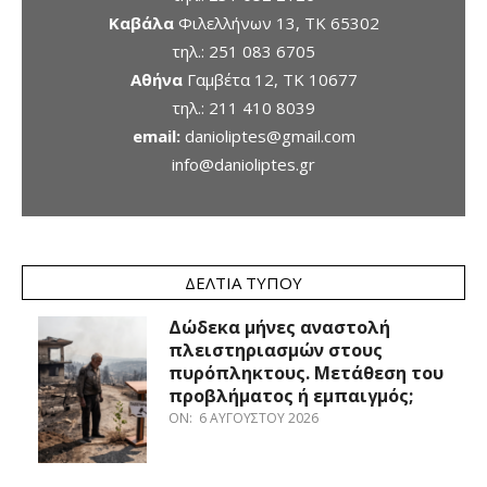
Καβάλα
Φιλελλήνων 13, ΤΚ 65302
τηλ.:
251 083 6705
Αθήνα
Γαμβέτα 12, ΤΚ 10677
τηλ.:
211 410 8039
email:
danioliptes@gmail.com
info@danioliptes.gr
ΔΕΛΤΊΑ ΤΎΠΟΥ
Δώδεκα μήνες αναστολή
πλειστηριασμών στους
πυρόπληκτους. Μετάθεση του
προβλήματος ή εμπαιγμός;
ON:
6 ΑΥΓΟΎΣΤΟΥ 2026