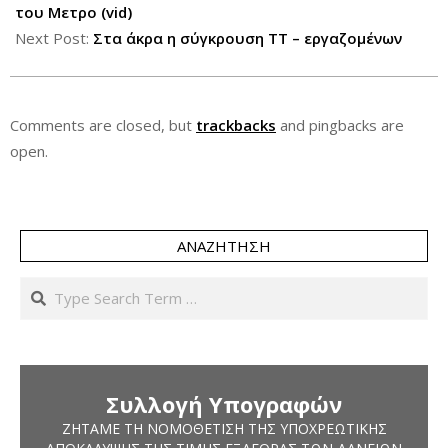
25
του Μετρο (vid)
Next Post:
Στα άκρα η σύγκρουση ΤΤ – εργαζομένων
Comments are closed, but
trackbacks
and pingbacks are
open.
ΑΝΑΖΉΤΗΣΗ
Search
Συλλογή Υπογραφών
ΖΗΤΆΜΕ ΤΗ ΝΟΜΟΘΈΤΙΣΗ ΤΗΣ ΥΠΟΧΡΕΩΤΙΚΉΣ