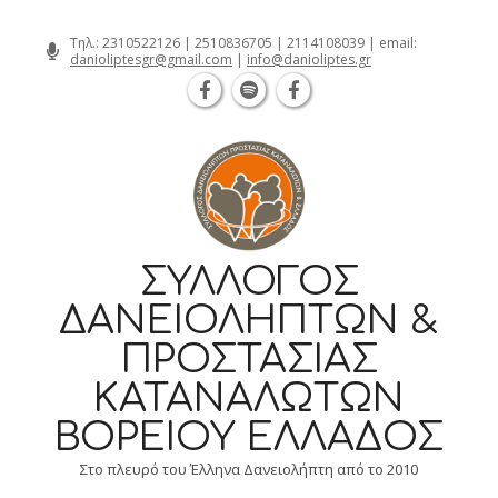
Θεσσαλονίκη Καρατάσου 7, TK 54626 
Skip
Τηλ.:
2310522126
|
2510836705
|
2114108039
| email:
danioliptesgr@gmail.com
|
info@danioliptes.gr
to
content
ΣΎΛΛΟΓΟΣ
ΔΑΝΕΙΟΛΗΠΤΏΝ &
ΠΡΟΣΤΑΣΊΑΣ
ΚΑΤΑΝΑΛΩΤΏΝ
ΒΟΡΕΊΟΥ ΕΛΛΆΔΟΣ
Στο πλευρό του Έλληνα Δανειολήπτη από το 2010